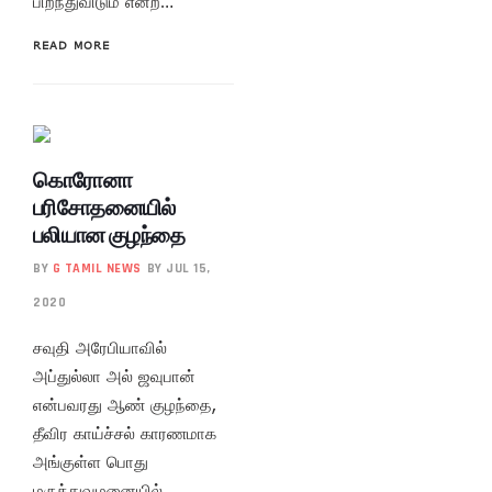
பிறந்துவிடும் என்ற…
READ MORE
கொரோனா
பரிசோதனையில்
பலியான குழந்தை
BY
G TAMIL NEWS
BY JUL 15,
2020
சவுதி அரேபியாவில்
அப்துல்லா அல் ஜவுபான்
என்பவரது ஆண் குழந்தை,
தீவிர காய்ச்சல் காரணமாக
அங்குள்ள பொது
மருத்துவமனையில்