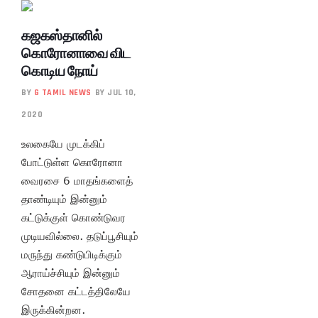
கஜகஸ்தானில்
கொரோனாவை விட
கொடிய நோய்
BY
G TAMIL NEWS
BY JUL 10,
2020
உலகையே முடக்கிப்
போட்டுள்ள கொரோனா
வைரசை 6 மாதங்களைத்
தாண்டியும் இன்னும்
கட்டுக்குள் கொண்டுவர
முடியவில்லை. தடுப்பூசியும்
மருந்து கண்டுபிடிக்கும்
ஆராய்ச்சியும் இன்னும்
சோதனை கட்டத்திலேயே
இருக்கின்றன.