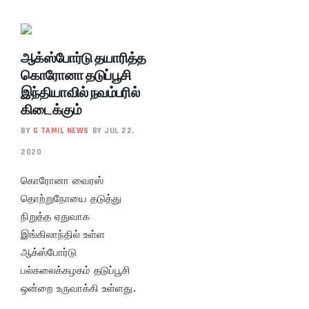
ஆக்ஸ்போர்டு தயாரித்த
கொரோனா தடுப்பூசி
இந்தியாவில் நவம்பரில்
கிடைக்கும்
BY
G TAMIL NEWS
BY JUL 22,
2020
கொரோனா வைரஸ்
தொற்றுநோயை தடுத்து
நிறுத்த ஏதுவாக
இங்கிலாந்தில் உள்ள
ஆக்ஸ்போர்டு
பல்கலைக்கழகம் தடுப்பூசி
ஒன்றை உருவாக்கி உள்ளது.