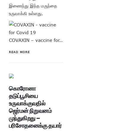
இணைந்து இந்த மருந்தை
உருவாக்கி உள்ளது.
COVAXIN – vaccine for…
READ MORE
கொரோனா
தடுப்பூசியை
உருவாக்குவதில்
ஜெர்மன் நிறுவனம்
முந்துகிறது –
பரிசோதனைக்கு தயார்