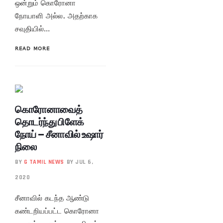
ஒன்றும் கொரோனா
நோயாளி அல்ல. அதற்காக
சவுதியில்…
READ MORE
கொரோனாவைத்
தொடர்ந்து பிளேக்
நோய் – சீனாவில் உஷார்
நிலை
BY
G TAMIL NEWS
BY JUL 6,
2020
சீனாவில் கடந்த ஆண்டு
கண்டறியப்பட்ட கொரோனா