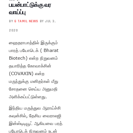
பயன்பாட்டுக்கு வர
வாய்ப்பு
BY
G TAMIL NEWS
BY JUL 3,
2020
ஹைதராபாத்தில் இருக்கும்
பாரத் பயோடெக் ( Bharat
Biotech) என்ற நிறுவனம்
தயாரித்த கோவாக்சின்
(COVAXIN) என்ற
மருந்துக்கு மனிதர்கள் மீது
சோதனை செய்ய அனுமதி
அளிக்கப்பட்டுள்ளது.
இந்திய மருத்துவ ஆராய்ச்சி
கவுன்சில், தேசிய வைராலஜி
இன்ஸ்டிடியூட் ஆகியவை பரத்
பயோடெக் நிறுவனம் உடன்