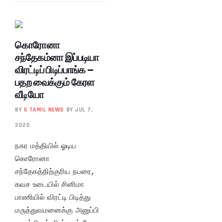
கொரோனா
சந்தேகம்னா இப்படியா
விரட்டிப் பிடிப்பாங்க –
பதற வைக்கும் கேரள
வீடியோ
BY
G TAMIL NEWS
BY JUL 7,
2020
நகர மத்தியில் ஓடிய
கொரோனா
சந்தேகத்திற்குரிய நபரை,
கவச உடையில் சினிமா
பாணியில் விரட்டி பிடித்து
மருத்துவமனைக்கு அனுப்பி