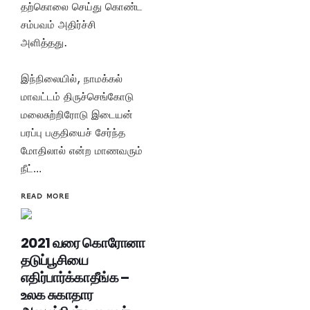
தற்கொலை செய்து கொண்ட
சம்பவம் அதிர்ச்சி
அளித்தது.
இந்நிலையில், நாமக்கல்
மாவட்டம் திருச்செங்கோடு
மலைசுற்றிரோடு இடையன்
பரப்பு பகுதியைச் சேர்ந்த
மோதிலால் என்ற மாணவரும்
நீட்…
READ MORE
2021 வரை கொரோனா
தடுப்பூசியை
எதிர்பார்க்காதீங்க –
உலக சுகாதார