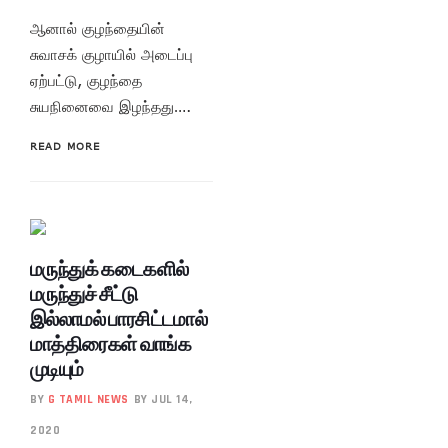
ஆனால் குழந்தையின்
சுவாசக் குழாயில் அடைப்பு
ஏற்பட்டு, குழந்தை
சுயநினைவை இழந்தது….
READ MORE
மருந்துக் கடைகளில்
மருந்துச் சீட்டு
இல்லாமல் பாரசிட்டமால்
மாத்திரைகள் வாங்க
முடியும்
BY
G TAMIL NEWS
BY JUL 14,
2020