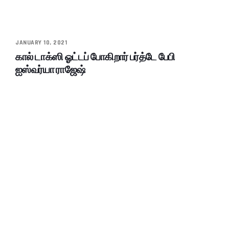
JANUARY 10, 2021
கால் டாக்ஸி ஓட்டப் போகிறார் பர்த்டே பேபி
ஐஸ்வர்யா ராஜேஷ்