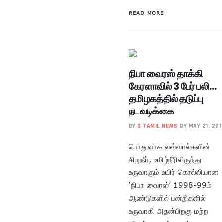
READ MORE
நிபா வைரஸ் தாக்கி
கேரளாவில் 3 பேர் பலி…
தமிழகத்தில் தடுப்பு
நடவடிக்கை
BY
G TAMIL NEWS
BY MAY 21, 201
பொதுவாக வவ்வால்களின்
சிறுநீர், உமிழ்நீரிலிருந்து
உருவாகும் உயிர் கொல்லியான
‘நிபா வைரஸ்’ 1998-99ம்
ஆண்டுகளில் பன்றிகளில்
உருவாகி அதன்பிறகு மற்ற