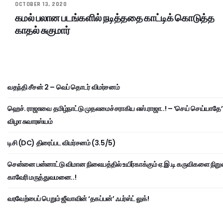
OCTOBER 13, 2020
கமல் பலான படங்களில் நடித்ததை காட்டிக் கொடுத்த
காதல் சுகுமார்
வதந்தி சீசன் 2 – வெப் தொடர் விமர்சனம்
ஹெச். ராஜாவை தமிழ்நாட்டு முதலமைச்சராகிய எஸ்.ராஜா..! – ‘செய் செய்யாதே’
விழா சுவாரஸ்யம்
டிசி (DC) திரைப்பட விமர்சனம் (3.5/5)
சென்னை பன்னாட்டு விமான நிலையத்தில் உயிர்காக்கும் ஏ.இ.டி கருவிகளை நிறுவ
காவேரி மருத்துவமனை..!
வரவேற்பைப் பெறும் ஜீவாவின் ‘தகப்பன்’ ஃபர்ஸ்ட் லுக்!