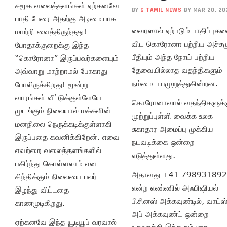
சமூக வலைத்தளங்கள் ஏற்கனவே
BY
G TAMIL NEWS
BY MAR 20, 20
பாதி பேரை அதற்கு அடிமையாக
வைரஸால் ஏற்படும் பாதிப்புக
மாற்றி வைத்திருந்தது!
விட கொரோனா பற்றிய அச்சம
போதாக்குறைக்கு இந்த
பீதியும் அந்த நோய் பற்றிய
“கொரோனா” இருப்பவர்களையும்
தேவையில்லாத வதந்திகளும்
அவ்வாறு மாற்றாமல் போகாது
நம்மை பயமுறுத்துகின்றன.
போலிருக்கிறது! மூன்று
வாரங்கள் வீட்டுக்குள்ளேயே
கொரோனாவால் வதந்திகளுக்
முடங்கும் நிலையால் மக்களின்
முற்றுப்புள்ளி வைக்க உலக
மனநிலை நெருக்கடிக்குள்ளாகி
சுகாதார அமைப்பு முக்கிய
இருப்பதை கவனிக்கிறேன். எவை
நடவடிக்கை ஒன்றை
எவற்றை வலைத்தளங்களில்
எடுத்துள்ளது.
பகிர்ந்து கொள்ளலாம் என
அதாவது +41 798931892
சிந்திக்கும் நிலையை பலர்
என்ற எண்ணில் அஃபிஷியல்
இழந்து விட்டதை
பிசினஸ் அக்கவுண்டில், வாட்ஸ
காணமுடிகிறது.
அப் அக்கவுண்ட் ஒன்றை
ஏற்கனவே இந்த யூடியூப் வரவால்
உருவாக்கி இந்த நம்பரை