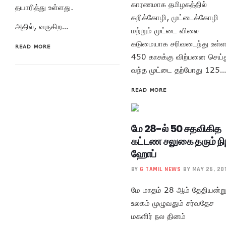
காரணமாக தமிழகத்தில்
தயாரித்து உள்ளது.
கறிக்கோழி, முட்டைக்கோழி
அதில், வருகிற…
மற்றும் முட்டை விலை
கடுமையாக சரிவடைந்து உள்ள
READ MORE
450 காசுக்கு விற்பனை செய்
வந்த முட்டை தற்போது 125…
READ MORE
மே 28-ல் 50 சதவிகித
கட்டண சலுகை தரும் நி
ஹோப்
BY
G TAMIL NEWS
BY MAY 26, 20
மே மாதம் 28 ஆம் தேதியன்ற
உலகம் முழுவதும் சர்வதேச
மகளிர் நல தினம்