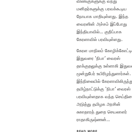
விலங்குகளுக்கு வந்து
மனிதர்களுக்கு பரவக்கூடிய
நோயாக மாறியுள்ளது. இந்த
வைரஸின் அச்சம் இப்போது
இந்தியாவில்… குறிப்பாக
கேரளாவில் பரவியுள்ளது.
கேரள மாநிலம் கோழிக்கோட்டி
இதுவரை ‘நிபா’ வைரஸ்
தாக்குதலுக்கு உள்ளாகி இது
மூன்றுபேர் உயிரிழந்துளார்கள்.
இந்நிலையில் கேரளாவிலிருந்த
தமிழ்நாட்டுக்கு ‘நிபா’ வைரஸ்
பரவியுள்ளதாக வந்த செய்தி
அடுத்து தமிழக அரசின்
சுகாதாரத் துறை செயலாளர்
ராதாகிருஷ்ணன்…
READ MORE