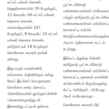
லட்சம் மக்கள் கொண்ட
முட்டைக்கோழி
தெலுங்கானாவில் 39 பேருக்கும்,
பண்ணையாளர்கள் சம்மேளனம
12 கோடியே 60 லட்சம் மக்கள்
மற்றும் தமிழ்நாடு முட்டைக்க
தொகை கொண்ட
பண்ணையாளர்கள் மார்க்கெட்ட
மகாராஷ்டிராவில் 107
சொசைட்டி சார்பில்
பேருக்கும், 8 கோடியே 10 லட்சம்
கோழிப்பண்ணையாளர்களுக்
மக்கள் தொகை கொண்ட
அவசர ஆலோசனை கூட்டம்
தமிழ்நாட்டில் 18 பேருக்கும்
நடந்தது.
கொரோனா வைரஸ் தாக்கி
இக்கூட்டத்துக்கு பின்னர்
உள்ளது.
தமிழ்நாடு முட்டைக்கோழி
இது வரும் மாதங்களில்
பண்ணையாளர்கள் மார்க்கெட்ட
எவ்வாளவு அதிகரிக்கும் என்று
சொசைட்டி தலைவர் வாங்கிலி
நோய் இயக்கம் பொருளாதார
சுப்பிரமணியம் நிருபர்களுக்கு
கொள்கை என்ற அமைப்பு
பேட்டி அளித்தார். அப்போது
அமெரிக்காவின் ஜாம்ஹாப்கின்ஸ்
அவர் கூறியதாவது:-
பல்கலைக்கழகத்துடன்
கொரோனா வைரஸ் பீதி
இணைந்து பட்டியல் ஒன்றை