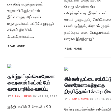
பல திடீர் மருத்துவர்கள்
பொதுமக்களிடையே
உருவாகியிருந்தார்கள்!
பகிர்ந்துள்ளது. இதன் மூலம்
இப்பொழுது அப்படிபட்ட
உலகம் முழுவதும், செல்போன
மருத்துவர்கள் மட்டுமே யூடியூப்
பயன்படுத்தும், கிராமம் முதல்
எங்கும் நிரம்பிக்
நகர்ப்புறம் வரை பொதுமக்கள்
கிடக்கிறார்கள்….
யாராக இருந்தாலும்,…
READ MORE
READ MORE
தமிழ்நாட்டில் கொரோனா
சிக்கன் முட்டை சாப்பிட்ட
வைரஸால் 1 லட்சம் பேர்
கொரோனா வந்ததை
வரை பாதிக்க வாய்ப்பு
நிரூபித்தால் 1 கோடி பரிசு
BY
G TAMIL NEWS
BY MAR 26, 2020
BY
G TAMIL NEWS
BY MAR 18, 20
இந்தியாவில் 3 கோடியே 90
நேற்று நாமக்கல்லில் தமிழ்நாடு