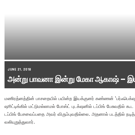
JUNE 21, 2018
அன்று பாவனா இன்று மேகா ஆகாஷ் – இ
மணிரத்னத்தின் பாசறையில் பயின்ற இயக்குனர் கண்ணன் ‘பர்ஃபெக்‌ஷன
ஷூட்டிங்கில் மட்டுமல்லாமல் போஸ்ட் புடக்‌ஷனில் டப்பிங் பேசுவதில் க
டப்பிங் பேசவைப்பதை அவர் விரும்புவதில்லை. அதனால் படத்தில் நடித
வலியுறுத்துவார்.