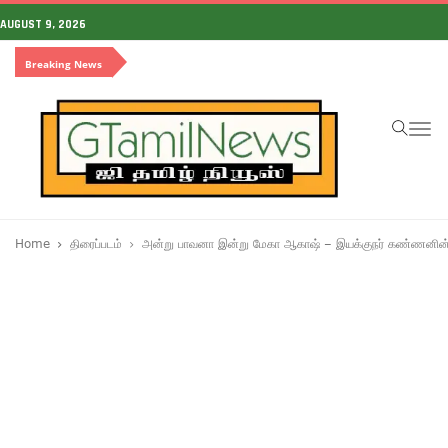
AUGUST 9, 2026
Breaking News
To
na
Home
திரைப்படம்
அன்று பாவனா இன்று மேகா ஆகாஷ் – இயக்குநர் கண்ணனின்