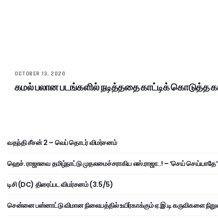
OCTOBER 13, 2020
கமல் பலான படங்களில் நடித்ததை காட்டிக் கொடுத்த கா
வதந்தி சீசன் 2 – வெப் தொடர் விமர்சனம்
ஹெச். ராஜாவை தமிழ்நாட்டு முதலமைச்சராகிய எஸ்.ராஜா..! – ‘செய் செய்யாதே’ 
டிசி (DC) திரைப்பட விமர்சனம் (3.5/5)
சென்னை பன்னாட்டு விமான நிலையத்தில் உயிர்காக்கும் ஏ.இ.டி கருவிகளை நிறு