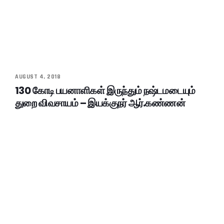
AUGUST 4, 2018
130 கோடி பயனாளிகள் இருந்தும் நஷ்டமடையும்
துறை விவசாயம் – இயக்குநர் ஆர்.கண்ணன்