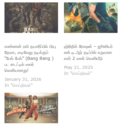
கண்ணன் ரவி தயாரிப்பில் பிரபு
ஹ்ரிதிக் ரோஷன் – ஜூனியர்
தேவா, வடிவேலு நடிக்கும்
என்.டி.ஆர் நடிப்பில் உருவான
“பேங் பேங்” (Bang Bang )
வார் 2 டீஸர் வெளியீடு
பட டைட்டில் டீஸர்
May 21, 2025
வெளியானது!
In "செய்திகள்"
January 31, 2026
In "செய்திகள்"