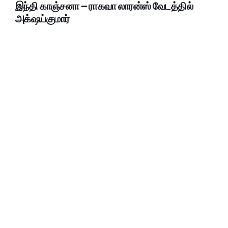
இந்தி காஞ்சனா – ராகவா லாரன்ஸ் வேடத்தில்
அக்‌ஷய்குமார்