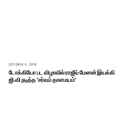
OCTOBER 6, 2018
டோக்கியோ பட விழாவில் ராஜீவ் மேனன் இயக்கி
ஜி.வி நடித்த ‘சர்வம் தாளமயம்’