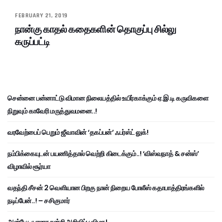
FEBRUARY 21, 2019
நான்கு காதல் கதைகளின் தொகுப்பு சில்லு
கருப்பட்டி
சென்னை பன்னாட்டு விமான நிலையத்தில் உயிர்காக்கும் ஏ.இ.டி கருவிகளை
நிறுவும் காவேரி மருத்துவமனை..!
வரவேற்பைப் பெறும் ஜீவாவின் ‘தகப்பன்’ ஃபர்ஸ்ட் லுக்!
நம்பிக்கையுடன் பயணித்தால் வெற்றி கிடைக்கும்..! ‘விஸ்வநாத் & சன்ஸ்’
விழாவில் சூர்யா
வதந்தி சீசன் 2 வெளியான பிறகு நான் நிறைய போலீஸ் கதாபாத்திரங்களில்
நடிப்பேன்..! – சசிகுமார்