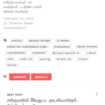
கார்த்தி நடிக்கும் ‘வா
வாத்தியார்’ படத்தின் ஃபர்ஸ்ட்
சிங்கிள் வெளியீடு
February 15, 2025
In "Director Nalan
Kumarasamy"
BAKRID
BAKRID TEASER
D IMMAN
DIRECTOR JAGADEESAN SUBU
MURUGARAJ
ROHIT PATHAK
VASUNDHARA
VIKRANTH
இயக்குநர் ஜெகதீசன் சுபு
டி இமான்
பக்ரீத்
பக்ரீத் டீஸர்
முருகராஜ்
ரோஹித் பதக்
வசுந்தரா
விக்ராந்த்
காணொளி
திரைப்படம்
NEXT POST
சசிகுமாரின் 19வது பட நாயகியாகிறார்