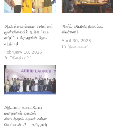
ஆயிரக்கணக்கான ரசிகர்கள்
டூரிஸ்ட் ஃபேமிலி திரைப்பட
முன்னிலையில் நடந்த “மை
விமர்சனம்
லார்ட்” படக்குழுவின் நேரடி
April 30, 2025
சந்திப்பு!
In "திரைப்படம்"
February 10, 2026
In "திரைப்படம்"
அதிகாரம் கடைக்கோடி
மனிதனின் கையில்
கிடைத்தால் அவன் என்ன
செய்வான்..? – சசிகுமார்