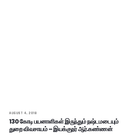
AUGUST 4, 2018
130 கோடி பயனாளிகள் இருந்தும் நஷ்டமடையும்
துறை விவசாயம் – இயக்குநர் ஆர்.கண்ணன்