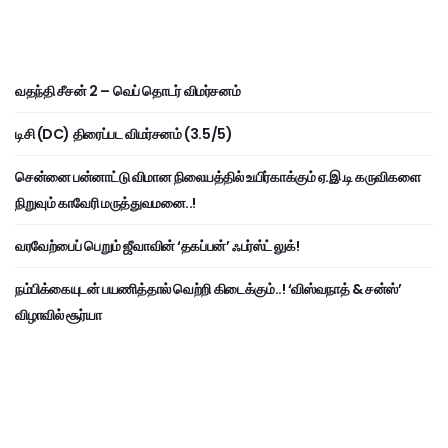
வதந்தி சீசன் 2 – வெப் தொடர் விமர்சனம்
டிசி (DC) திரைப்பட விமர்சனம் (3.5/5)
சென்னை பன்னாட்டு விமான நிலையத்தில் உயிர்காக்கும் ஏ.இ.டி கருவிகளை
நிறுவும் காவேரி மருத்துவமனை..!
வரவேற்பைப் பெறும் ஜீவாவின் ‘தகப்பன்’ ஃபர்ஸ்ட் லுக்!
நம்பிக்கையுடன் பயணித்தால் வெற்றி கிடைக்கும்..! ‘விஸ்வநாத் & சன்ஸ்’
விழாவில் சூர்யா