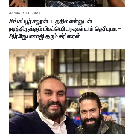
JANUARY 14, 2024
சிங்கப்பூர் சலூன் படத்தில் என்னுடன்
நடித்திருக்கும் மிகப்பெரிய நடிகர் யார் தெரியுமா –
ஆர்.ஜே.பாலாஜி தரும் சர்ப்ரைஸ்