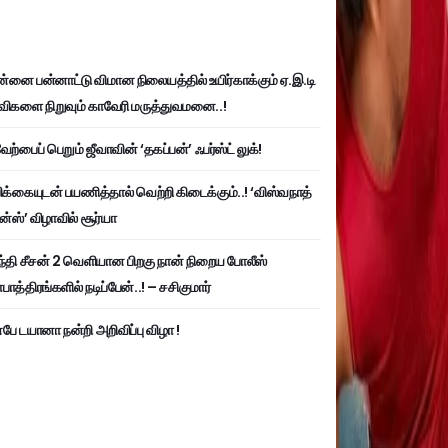
்னை பன்னாட்டு விமான நிலையத்தில் உயிர்காக்கும் ஏ.இ.டி
விகளை நிறுவும் காவேரி மருத்துவமனை..!
ற்பைப் பெறும் ஜீவாவின் ‘தகப்பன்’ ஃபர்ஸ்ட் லுக்!
பிக்கையுடன் பயணித்தால் வெற்றி கிடைக்கும்..! ‘விஸ்வநாத்
ன்ஸ்’ விழாவில் சூர்யா
்தி சீசன் 2 வெளியான பிறகு நான் நிறைய போலீஸ்
ாத்திரங்களில் நடிப்பேன்..! – சசிகுமார்
பே டயானா நன்றி அறிவிப்பு விழா !