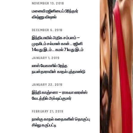
NOVEMBER 13, 2018
மனைவி ரஜினியைப் பிரிந்தார்
விஷ்ணு விஷால்
DECEMBER 6, 2018
இந்தியாவில் அதிக சம்பளம் –
முதலிடம் சல்மான் கான்… ரஜினி
14வது இடம்… கமல் 71வது இடம்
JANUARY 1, 2019
லாஸ் வேகாஸில் பிறந்த
நயன்தாராவின் காதல் புத்தாண்டு
JANUARY 22, 2019
இந்தி காஞ்சனா – ராகவா லாரன்ஸ்
வேடத்தில் அக்‌ஷய்குமார்
FEBRUARY 21, 2019
நான்கு காதல் கதைகளின் தொகுப்பு
சில்லு கருப்பட்டி