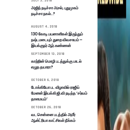
JULY 3, 2018
அஜித் நடிச்சா அசல், புதுமுகம்
நடிச்சா நகல்..?
AUGUST 4, 2018
130 கோடி பயனாளிகள் இருந்தும்
நஷ்டமடையும் துறை விவசாயம் –
இயக்குநர் ஆர்.கண்ணன்
SEPTEMBER 13, 2018
காற்றின் மொழி படத்துக்கு பாடல்
எழுத தயாரா?
OCTOBER 6, 2018
டோக்கியோ பட விழாவில் ராஜீவ்
மேனன் இயக்கி ஜி.வி நடித்த ‘சர்வம்
தாளமயம்’
OCTOBER 26, 2018
வட சென்னை படத்தில் அமீர்
ஆன்ட்ரியா காட்சிகள் நீக்கம்