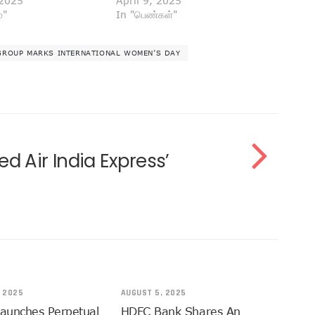
 2025
April 9, 2025
்"
In "பெண்கள்"
 GROUP MARKS INTERNATIONAL WOMEN’S DAY
 Air India Express’
 2025
AUGUST 5, 2025
Launches Perpetual
HDFC Bank Shares An