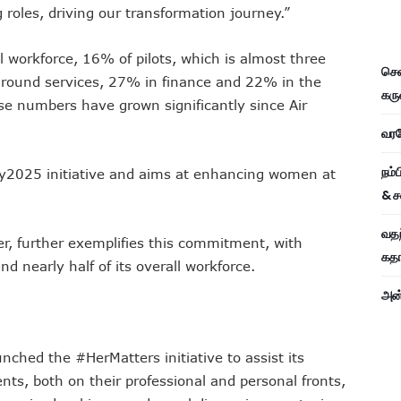
 roles, driving our transformation journey.”
 workforce, 16% of pilots, which is almost three
சென
 ground services, 27% in finance and 22% in the
கரு
ese numbers have grown significantly since Air
வரவே
நம்
25by2025 initiative and aims at enhancing women at
& ச
வதந
rier, further exemplifies this commitment, with
கதாப
d nearly half of its overall workforce.
அன்
unched the #HerMatters initiative to assist its
nts, both on their professional and personal fronts,