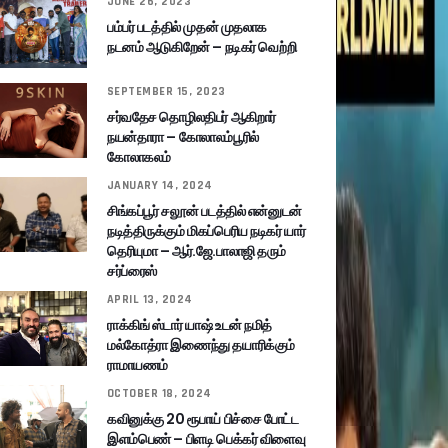
JUNE 26, 2023
பம்பர் படத்தில் முதன் முதலாக
நடனம் ஆடுகிறேன் – நடிகர் வெற்றி
SEPTEMBER 15, 2023
சர்வதேச தொழிலதிபர் ஆகிறார்
நயன்தாரா – கோலாலம்பூரில்
கோலாகலம்
JANUARY 14, 2024
சிங்கப்பூர் சலூன் படத்தில் என்னுடன்
நடித்திருக்கும் மிகப்பெரிய நடிகர் யார்
தெரியுமா – ஆர்.ஜே.பாலாஜி தரும்
சர்ப்ரைஸ்
APRIL 13, 2024
ராக்கிங் ஸ்டார் யாஷ் உடன் நமித்
மல்கோத்ரா இணைந்து தயாரிக்கும்
ராமாயணம்
OCTOBER 18, 2024
கவினுக்கு 20 ரூபாய் பிச்சை போட்ட
இளம்பெண் – பிளடி பெக்கர் விளைவு