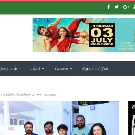
திரைப்படம்
கல்வி
பல்சுவை
சிறப்புக் கட்டுரை
வாய்ப்பில் வென்றேன்..! – ஏ.எல்.உதயா