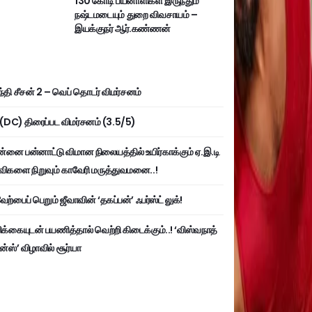
130 கோடி பயனாளிகள் இருந்தும்
நஷ்டமடையும் துறை விவசாயம் –
இயக்குநர் ஆர்.கண்ணன்
்தி சீசன் 2 – வெப் தொடர் விமர்சனம்
ி (DC) திரைப்பட விமர்சனம் (3.5/5)
்னை பன்னாட்டு விமான நிலையத்தில் உயிர்காக்கும் ஏ.இ.டி
விகளை நிறுவும் காவேரி மருத்துவமனை..!
ற்பைப் பெறும் ஜீவாவின் ‘தகப்பன்’ ஃபர்ஸ்ட் லுக்!
பிக்கையுடன் பயணித்தால் வெற்றி கிடைக்கும்..! ‘விஸ்வநாத்
ன்ஸ்’ விழாவில் சூர்யா