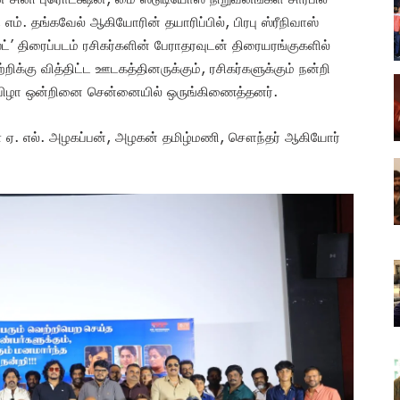
 எம். தங்கவேல் ஆகியோரின் தயாரிப்பில், பிரபு ஸ்ரீநிவாஸ்
’ திரைப்படம் ரசிகர்களின் பேராதரவுடன் திரையரங்குகளில்
ிக்கு வித்திட்ட ஊடகத்தினருக்கும், ரசிகர்களுக்கும் நன்றி
னர் விழா ஒன்றினை சென்னையில் ஒருங்கிணைத்தனர்.
கள் ஏ. எல். அழகப்பன், அழகன் தமிழ்மணி, சௌந்தர் ஆகியோர்