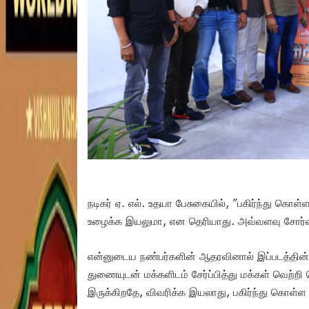
நடிகர் ஏ. எல். உதயா பேசுகையில், ”பகிர்ந்து க
உழைக்க இயலுமா, என தெரியாது. அவ்வளவு சோர்
என்னுடைய நண்பர்களின் ஆதரவினால் இப்படத்தி
துணையுடன் மக்களிடம் சேர்ப்பித்து மக்கள் வெற்றி
இருக்கிறதே, விவரிக்க இயலாது, பகிர்ந்து கொள்ள