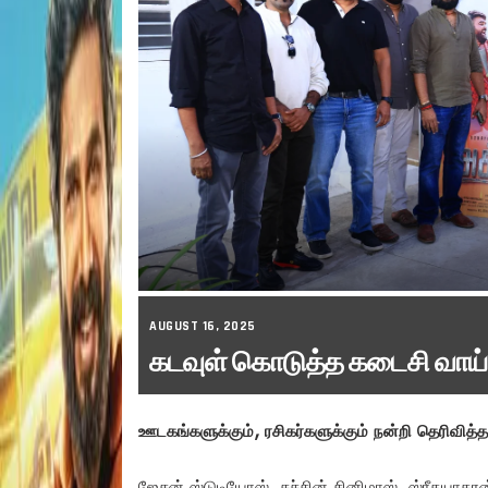
AUGUST 16, 2025
கடவுள் கொடுத்த கடைசி வாய்ப்
ஊடகங்களுக்கும், ரசிகர்களுக்கும் நன்றி தெரிவித்த
ஜேசன் ஸ்டுடியோஸ், சச்சின் சினிமாஸ், ஸ்ரீதயாகரன