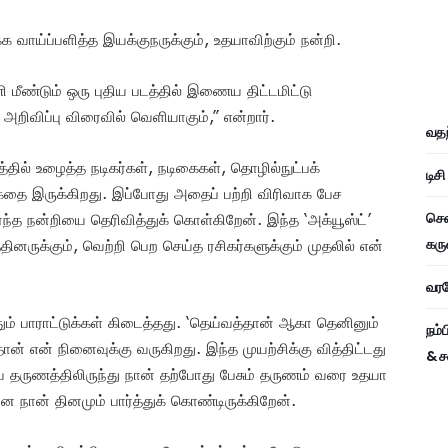
்க வாய்ப்பளித்த இயக்குநருக்கும், உதயாவிற்கும் நன்றி.
மீண்டும் ஒரு புதிய படத்தில் இணைய திட்டமிட்டு
றிவிப்பு விரைவில் வெளியாகும்,” என்றார்.
வதந
டத்தில் உழைத்த நடிகர்கள், நடிகைகள், தொழில்நுட்பக்
டிச
தை இருக்கிறது. இப்போது அதைப் பற்றி விரிவாக பேச
சென
ந்த நன்றியை தெரிவித்துக் கொள்கிறேன். இந்த ‘அக்யூஸ்ட்’
கரு
னருக்கும், வெற்றி பெற செய்த ரசிகர்களுக்கும் முதலில் என்
வரவே
்தும் பாராட்டுக்கள் கிடைத்தது. ‘தெய்வத்தான் ஆகா தெனினும்
நம்
தான் என் நினைவுக்கு வருகிறது. இந்த முயற்சிக்கு வித்திட்டது
& ச
ய தருணத்திலிருந்து நான் தற்போது பேசும் தருணம் வரை உதயா
 நான் தினமும் பார்த்துக் கொண்டிருக்கிறேன்.