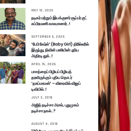
MAY 10, 2025
நடிகர் மற்றும் இயக்குனர் சூப்பர் குட்
சுப்பிரமணி காலமானார்..!
SEPTEMBER 6, 2025
‘பேபி கேர்ள்’ (Baby Girl) திரில்லரில்
இருந்து, நிவின் பாலியின் புதிய
அதிரடி லுக்..!
APRIL 15, 2026
பாசத்தைப் பிழியப் பிழியத்
தரவிருக்கும் புதிய தொடர்
‘தாய்மாமன்’ – விரைவில் விஜய்
டிவியில்..!
JULY 3, 2018
அஜித் நடிச்சா அசல், புதுமுகம்
நடிச்சா நகல்..?
AUGUST 4, 2018