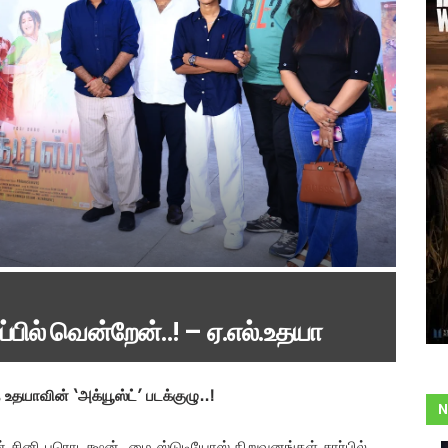
பில் வென்றேன்..! – ஏ.எல்.உதயா
 உதயாவின் ‘அக்யூஸ்ட்’ படக்குழு..!
N
் சினி புரொடக்ஷன், மை ஸ்டுடியோஸ் நிறுவனங்கள் சார்பில்