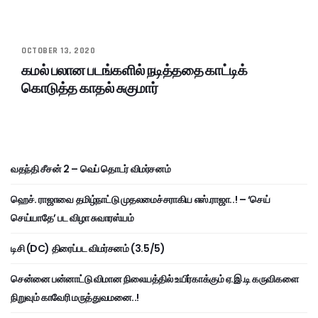
OCTOBER 13, 2020
கமல் பலான படங்களில் நடித்ததை காட்டிக்
கொடுத்த காதல் சுகுமார்
வதந்தி சீசன் 2 – வெப் தொடர் விமர்சனம்
ஹெச். ராஜாவை தமிழ்நாட்டு முதலமைச்சராகிய எஸ்.ராஜா..! – ‘செய்
செய்யாதே’ பட விழா சுவாரஸ்யம்
டிசி (DC) திரைப்பட விமர்சனம் (3.5/5)
சென்னை பன்னாட்டு விமான நிலையத்தில் உயிர்காக்கும் ஏ.இ.டி கருவிகளை
நிறுவும் காவேரி மருத்துவமனை..!