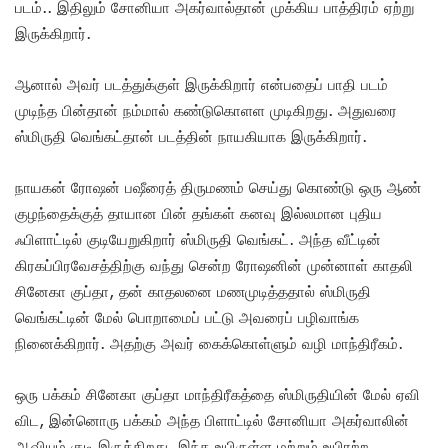
படம்.. இதிலும் சோனியா அகர்வால்தான் முக்கிய பாத்திரம் ஏற்று
இருக்கிறார்.
ஆனால் அவர் படத்துக்குள் இருக்கிறார் என்பதைப் பாதி படம்
முடிந்த பின்தான் நம்மால் கண்டுகொளள முடிகிறது. அதுவரை
ஸ்மிருதி வெங்கட்தான் படத்தின் நாயகியாக இருக்கிறார்.
நாயகன் ரோஷன் பஷீரைத் திருமணம் செய்து கொண்டு ஒரு ஆண்
குழந்தைக்குத் தாயான பின் தங்கள் கனவு இல்லமான புதிய
ஃபிளாட்டில் குடியேறுகிறார் ஸ்மிருதி வெங்கட். அந்த வீட்டின்
கிரகப்பிரவேசத்திற்கு வந்து சென்ற ரோஷனின் முன்னாள் காதலி
சினேகா குப்தா, தன் காதலனை மணமுடித்ததால் ஸ்மிருதி
வெங்கட்டின் மேல் பொறாமைப் பட்டு அவரைப் பழிவாங்க
நினைக்கிறார். அதற்கு அவர் கைக்கொள்ளும் வழி மாந்திரீகம்.
ஒரு பக்கம் சினேகா குப்தா மாந்திரீகத்தை ஸ்மிருதியின் மேல் ஏவி
விட, இன்னொரு பக்கம் அந்த பிளாட்டில் சோனியா அகர்வாலின்
ஆவியும் குடி இருக்கிறது. இந்த உயிருள்ள மற்றும் உயிரற்ற