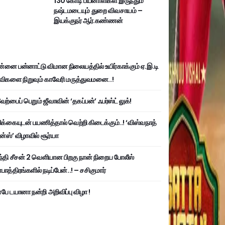
130 கோடி பயனாளிகள் இருந்தும்
நஷ்டமடையும் துறை விவசாயம் –
இயக்குநர் ஆர்.கண்ணன்
்னை பன்னாட்டு விமான நிலையத்தில் உயிர்காக்கும் ஏ.இ.டி
விகளை நிறுவும் காவேரி மருத்துவமனை..!
ற்பைப் பெறும் ஜீவாவின் ‘தகப்பன்’ ஃபர்ஸ்ட் லுக்!
பிக்கையுடன் பயணித்தால் வெற்றி கிடைக்கும்..! ‘விஸ்வநாத்
ன்ஸ்’ விழாவில் சூர்யா
்தி சீசன் 2 வெளியான பிறகு நான் நிறைய போலீஸ்
ாத்திரங்களில் நடிப்பேன்..! – சசிகுமார்
பே டயானா நன்றி அறிவிப்பு விழா !