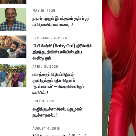
MAY 10, 2025
நடிகர் மற்றும் இயக்குனர் சூப்பர் குட்
சுப்பிரமணி காலமானார்..!
SEPTEMBER 6, 2025
‘பேபி கேர்ள்’ (Baby Girl) திரில்லரில்
இருந்து, நிவின் பாலியின் புதிய
அதிரடி லுக்..!
APRIL 15, 2026
பாசத்தைப் பிழியப் பிழியத்
தரவிருக்கும் புதிய தொடர்
‘தாய்மாமன்’ – விரைவில் விஜய்
டிவியில்..!
JULY 3, 2018
அஜித் நடிச்சா அசல், புதுமுகம்
நடிச்சா நகல்..?
AUGUST 4, 2018