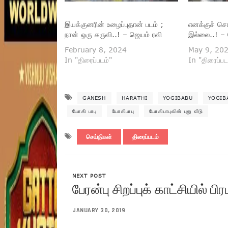
இயக்குனரின் உழைப்புதான் படம் ;
எனக்குச் ச
நான் ஒரு கருவி..! – ஜெயம் ரவி
இல்லை..! – 
February 8, 2024
May 9, 20
In "திரைப்படம்"
In "திரைப்பட
GANESH
HARATHI
YOGIBABU
YOGIB
யோகி பாபு
யோகிபாபு
யோகிபாபுவின் புது வீடு
செய்திகள்
திரைப்படம்
NEXT POST
பேரன்பு சிறப்புக் காட்சியில் ப
JANUARY 30, 2019