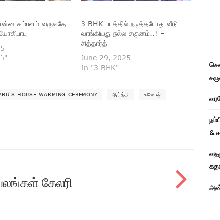
ொன்ன சம்பளம் வருவதே
3 BHK படத்தில் நடித்தபோது வீடு
யோகிபாபு
வாங்கியது நல்ல சகுனம்..! –
சித்தார்த்
25
ம்"
June 29, 2025
சென
In "3 BHK"
கரு
ABU'S HOUSE WARMING CEREMONY
ஆர்த்தி
கணேஷ்
வரவே
நம்
& ச
வதந
கதாப
ிரபலங்கள் கேலரி
அன்