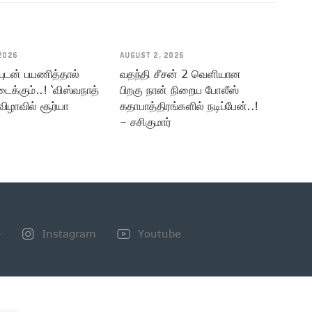
2026
AUGUST 2, 2026
யுடன் பயணித்தால்
வதந்தி சீசன் 2 வெளியான
டைக்கும்..! ‘விஸ்வநாத்
பிறகு நான் நிறைய போலீஸ்
விழாவில் சூர்யா
கதாபாத்திரங்களில் நடிப்பேன்..!
– சசிகுமார்
+
Instagram
Youtube