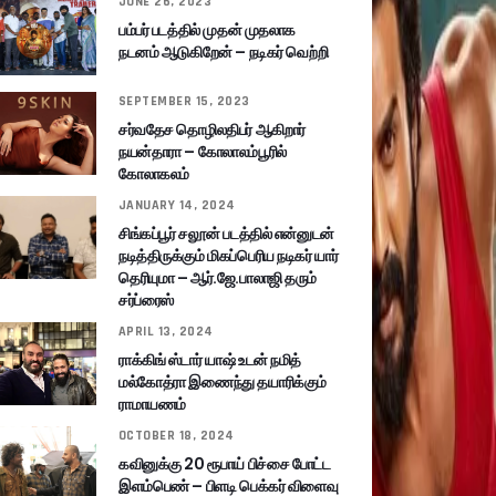
JUNE 26, 2023
பம்பர் படத்தில் முதன் முதலாக
நடனம் ஆடுகிறேன் – நடிகர் வெற்றி
SEPTEMBER 15, 2023
சர்வதேச தொழிலதிபர் ஆகிறார்
நயன்தாரா – கோலாலம்பூரில்
கோலாகலம்
JANUARY 14, 2024
சிங்கப்பூர் சலூன் படத்தில் என்னுடன்
நடித்திருக்கும் மிகப்பெரிய நடிகர் யார்
தெரியுமா – ஆர்.ஜே.பாலாஜி தரும்
சர்ப்ரைஸ்
APRIL 13, 2024
ராக்கிங் ஸ்டார் யாஷ் உடன் நமித்
மல்கோத்ரா இணைந்து தயாரிக்கும்
ராமாயணம்
OCTOBER 18, 2024
கவினுக்கு 20 ரூபாய் பிச்சை போட்ட
இளம்பெண் – பிளடி பெக்கர் விளைவு