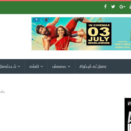
திரைப்படம்
கல்வி
பல்சுவை
சிறப்புக் கட்டுரை
ாபு