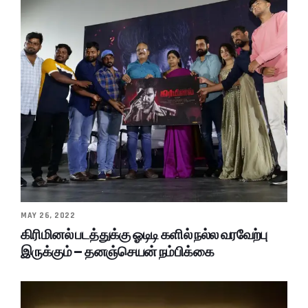
MAY 26, 2022
கிரிமினல் படத்துக்கு ஓடிடி களில் நல்ல வரவேற்பு
இருக்கும் – தனஞ்செயன் நம்பிக்கை