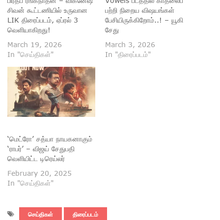
பிரதீப் ரங்கநாதன் – விக்னேஷ்
Vowels படத்தில் காதலைப்
சிவன் கூட்டணியில் உருவான
பற்றி நிறைய விஷயங்கள்
LIK திரைப்படம், ஏப்ரல் 3
பேசியிருக்கிறோம்..! – யூகி
வெளியாகிறது!
சேது
March 19, 2026
March 3, 2026
In "செய்திகள்"
In "திரைப்படம்"
‘மெட்ரோ’ சத்யா நாயகனாகும்
‘ராபர்’ – விஜய் சேதுபதி
வெளியிட்ட டிரெய்லர்
February 20, 2025
In "செய்திகள்"
செய்திகள்
திரைப்படம்