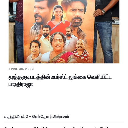
APRIL 30, 2023
மூத்தகுடி படத்தின் ஃபர்ஸ்ட் லுக்கை வெளியிட்ட
பாரதிராஜா
வதந்தி சீசன் 2 – வெப் தொடர் விமர்சனம்