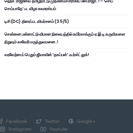
ஹெச். ராஜாவை தமிழ்நாட்டு முதலமைச்சராகிய எஸ்.ராஜா..! – ‘செய்
செய்யாதே’ பட விழா சுவாரஸ்யம்
டிசி (DC) திரைப்பட விமர்சனம் (3.5/5)
சென்னை பன்னாட்டு விமான நிலையத்தில் உயிர்காக்கும் ஏ.இ.டி கருவிகளை
நிறுவும் காவேரி மருத்துவமனை..!
வரவேற்பைப் பெறும் ஜீவாவின் ‘தகப்பன்’ ஃபர்ஸ்ட் லுக்!
Facebook
Twitter
Google+
Instagram
Youtube