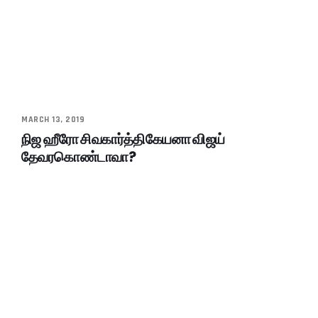
MARCH 13, 2019
நிஜ ஹீரோ சிவகார்த்திகேயனா விஜய்
தேவரகொண்டாவா?