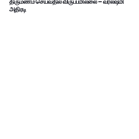
திருமணம் செய்வதில் விருப்பமில்லை – வரலஷ்மி
அதிரடி