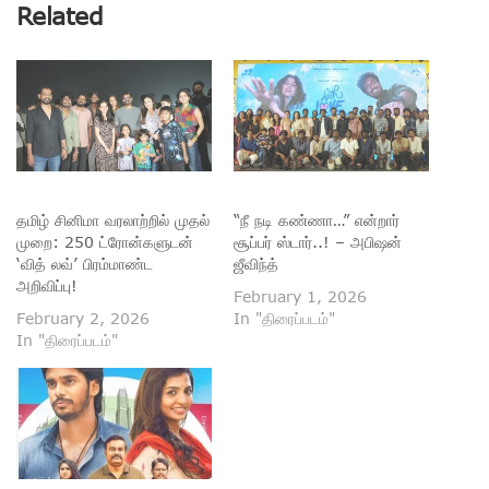
Related
தமிழ் சினிமா வரலாற்றில் முதல்
“நீ நடி கண்ணா…” என்றார்
முறை: 250 ட்ரோன்களுடன்
சூப்பர் ஸ்டார்..! – அபிஷன்
‘வித் லவ்’ பிரம்மாண்ட
ஜீவிந்த்
அறிவிப்பு!
February 1, 2026
February 2, 2026
In "திரைப்படம்"
In "திரைப்படம்"