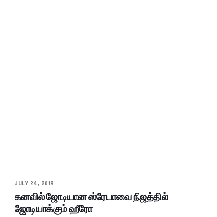
JULY 24, 2019
கனவில் ஜோடியான ஸ்ரேயாவை நிஜத்தில்
ஜோடியாக்கும் ஹீரோ