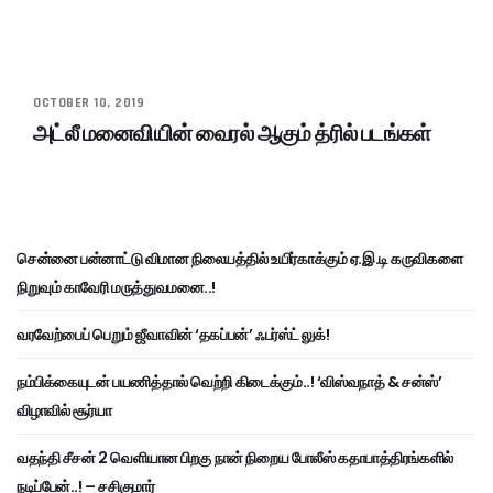
OCTOBER 10, 2019
அட்லீ மனைவியின் வைரல் ஆகும் த்ரில் படங்கள்
சென்னை பன்னாட்டு விமான நிலையத்தில் உயிர்காக்கும் ஏ.இ.டி கருவிகளை
நிறுவும் காவேரி மருத்துவமனை..!
வரவேற்பைப் பெறும் ஜீவாவின் ‘தகப்பன்’ ஃபர்ஸ்ட் லுக்!
நம்பிக்கையுடன் பயணித்தால் வெற்றி கிடைக்கும்..! ‘விஸ்வநாத் & சன்ஸ்’
விழாவில் சூர்யா
வதந்தி சீசன் 2 வெளியான பிறகு நான் நிறைய போலீஸ் கதாபாத்திரங்களில்
நடிப்பேன்..! – சசிகுமார்