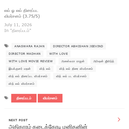
லவ் ஓ லவ் திரைப்பட
விமர்சனம் (3.75/5)
July 11, 2026
In "திரைப்படம்"
ANASWARA RAJAN
DIRECTOR ABHISHAN JEEVIND
DIRECTOR MADHAN
WITH LOVE
WITH LOVE MOVIE REVIEW
அனஸ்வரா ராஜன்
அபிஷன் ஜீவிந்த்
இயக்குனர் மதன்
வித் லவ்
வித் லவ் திரை விமர்சனம்
வித் லவ் திரைப்பட விமர்சனம்
வித் லவ் பட விமர்சனம்
வித் லவ் விமர்சனம்
திரைப்படம்
விமர்சனம்
NEXT POST
அதிகாரம் கடைக்கோடி மனிதனின்