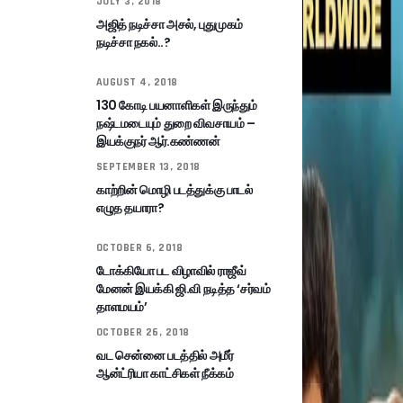
JULY 3, 2018
அஜித் நடிச்சா அசல், புதுமுகம்
நடிச்சா நகல்..?
AUGUST 4, 2018
130 கோடி பயனாளிகள் இருந்தும்
நஷ்டமடையும் துறை விவசாயம் –
இயக்குநர் ஆர்.கண்ணன்
SEPTEMBER 13, 2018
காற்றின் மொழி படத்துக்கு பாடல்
எழுத தயாரா?
OCTOBER 6, 2018
டோக்கியோ பட விழாவில் ராஜீவ்
மேனன் இயக்கி ஜி.வி நடித்த ‘சர்வம்
தாளமயம்’
OCTOBER 26, 2018
வட சென்னை படத்தில் அமீர்
ஆன்ட்ரியா காட்சிகள் நீக்கம்