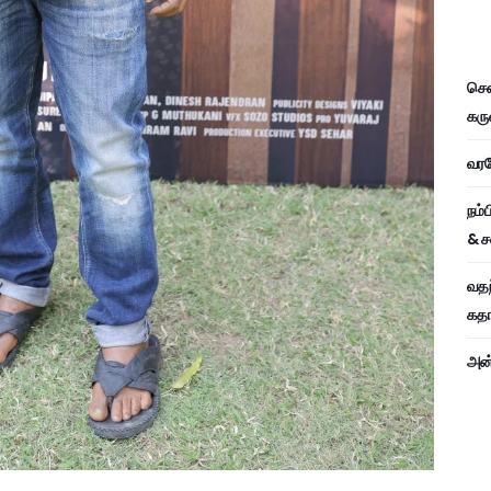
சென
கரு
வரவே
நம்
& ச
வதந
கதாப
அன்