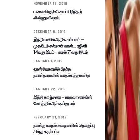
NOVEMBER 13, 2018
மனைவி ரஜினியைப் பிரிந்தார்
விஷ்ணு விஷால்
DECEMBER 6, 2018
இந்தியாவில் அதிக சம்பளம் –
முதலிடம் சல்மான் கான்… ரஜினி
14வது இடம்… கமல் 71வது இடம்
JANUARY 1, 2019
லாஸ் வேகாஸில் பிறந்த
நயன்தாராவின் காதல் புத்தாண்டு
JANUARY 22, 2019
இந்தி காஞ்சனா – ராகவா லாரன்ஸ்
வேடத்தில் அக்‌ஷய்குமார்
FEBRUARY 21, 2019
நான்கு காதல் கதைகளின் தொகுப்பு
சில்லு கருப்பட்டி