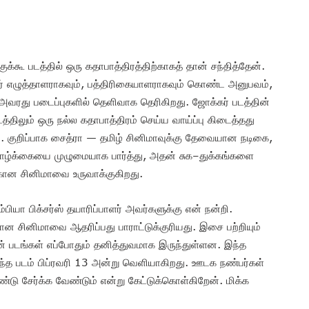
க்கூ படத்தில் ஒரு கதாபாத்திரத்திற்காகத் தான் சந்தித்தேன்.
வர் எழுத்தாளராகவும், பத்திரிகையாளராகவும் கொண்ட அனுபவம்,
வரது படைப்புகளில் தெளிவாக தெரிகிறது. ஜோக்கர் படத்தின்
திலும் ஒரு நல்ல கதாபாத்திரம் செய்ய வாய்ப்பு கிடைத்தது
ஷம். குறிப்பாக சைத்ரா — தமிழ் சினிமாவுக்கு தேவையான நடிகை,
ு வாழ்க்கையை முழுமையாக பார்த்து, அதன் சுக–துக்கங்களை
்கான சினிமாவை உருவாக்குகிறது.
்பியா பிக்சர்ஸ் தயாரிப்பாளர் அவர்களுக்கு என் நன்றி.
கான சினிமாவை ஆதரிப்பது பாராட்டுக்குரியது. இசை பற்றியும்
் படங்கள் எப்போதும் தனித்துவமாக இருந்துள்ளன. இந்த
இந்த படம் பிப்ரவரி 13 அன்று வெளியாகிறது. ஊடக நண்பர்கள்
்டு சேர்க்க வேண்டும் என்று கேட்டுக்கொள்கிறேன். மிக்க