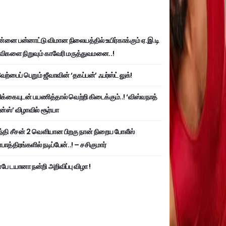
்னை பன்னாட்டு விமான நிலையத்தில் உயிர்காக்கும் ஏ.இ.டி
விகளை நிறுவும் காவேரி மருத்துவமனை..!
ற்பைப் பெறும் ஜீவாவின் ‘தகப்பன்’ ஃபர்ஸ்ட் லுக்!
பிக்கையுடன் பயணித்தால் வெற்றி கிடைக்கும்..! ‘விஸ்வநாத்
ன்ஸ்’ விழாவில் சூர்யா
்தி சீசன் 2 வெளியான பிறகு நான் நிறைய போலீஸ்
ாத்திரங்களில் நடிப்பேன்..! – சசிகுமார்
பே டயானா நன்றி அறிவிப்பு விழா !