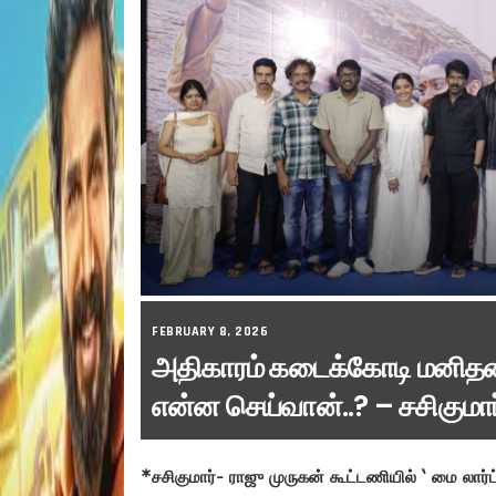
FEBRUARY 8, 2026
அதிகாரம் கடைக்கோடி மனிதன
என்ன செய்வான்..? – சசிகுமார
*சசிகுமார்- ராஜு முருகன் கூட்டணியில் ‘ மை லார