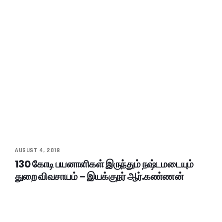
AUGUST 4, 2018
130 கோடி பயனாளிகள் இருந்தும் நஷ்டமடையும்
துறை விவசாயம் – இயக்குநர் ஆர்.கண்ணன்