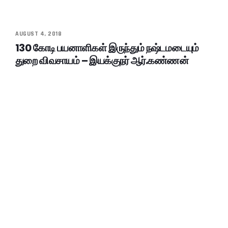
AUGUST 4, 2018
130 கோடி பயனாளிகள் இருந்தும் நஷ்டமடையும்
துறை விவசாயம் – இயக்குநர் ஆர்.கண்ணன்