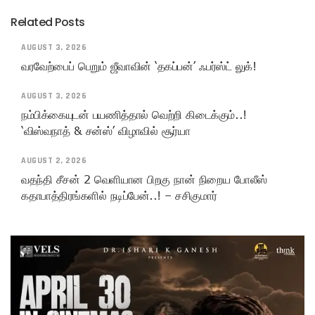
Related Posts
AUGUST 3, 2026
வரவேற்பைப் பெறும் ஜீவாவின் ‘தகப்பன்’ ஃபர்ஸ்ட் லுக்!
AUGUST 3, 2026
நம்பிக்கையுடன் பயணித்தால் வெற்றி கிடைக்கும்..!
‘விஸ்வநாத் & சன்ஸ்’ விழாவில் சூர்யா
AUGUST 2, 2026
வதந்தி சீசன் 2 வெளியான பிறகு நான் நிறைய போலீஸ்
கதாபாத்திரங்களில் நடிப்பேன்..! – சசிகுமார்