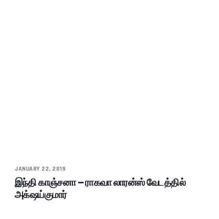
JANUARY 22, 2019
இந்தி காஞ்சனா – ராகவா லாரன்ஸ் வேடத்தில்
அக்‌ஷய்குமார்