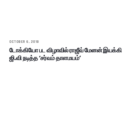
OCTOBER 6, 2018
டோக்கியோ பட விழாவில் ராஜீவ் மேனன் இயக்கி
ஜி.வி நடித்த ‘சர்வம் தாளமயம்’