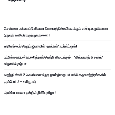
சென்னை பன்னாட்டு விமான நிலையத்தில் உயிர்காக்கும் ஏ.இ.டி கருவிகளை
நிறுவும் காவேரி மருத்துவமனை..!
வரவேற்பைப் பெறும் ஜீவாவின் ‘தகப்பன்’ ஃபர்ஸ்ட் லுக்!
நம்பிக்கையுடன் பயணித்தால் வெற்றி கிடைக்கும்..! ‘விஸ்வநாத் & சன்ஸ்’
விழாவில் சூர்யா
வதந்தி சீசன் 2 வெளியான பிறகு நான் நிறைய போலீஸ் கதாபாத்திரங்களில்
நடிப்பேன்..! – சசிகுமார்
அன்பே டயானா நன்றி அறிவிப்பு விழா !