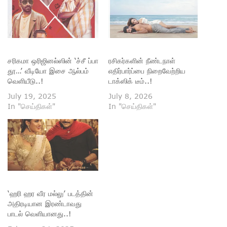
சரிகமா ஒரிஜினல்ஸின் ‘ச்சீ ப்பா
ரசிகர்களின் நீண்டநாள்
தூ…’ வீடியோ இசை ஆல்பம்
எதிர்பார்ப்பை நிறைவேற்றிய
வெளியீடு..!
டாக்ஸிக் டீம்..!
July 19, 2025
July 8, 2026
In "செய்திகள்"
In "செய்திகள்"
‘ஹரி ஹர வீர மல்லு’ படத்தின்
அதிரடியான இரண்டாவது
பாடல் வெளியானது..!