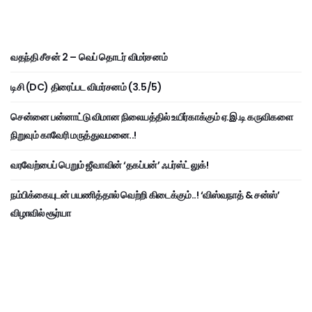
வதந்தி சீசன் 2 – வெப் தொடர் விமர்சனம்
டிசி (DC) திரைப்பட விமர்சனம் (3.5/5)
சென்னை பன்னாட்டு விமான நிலையத்தில் உயிர்காக்கும் ஏ.இ.டி கருவிகளை
நிறுவும் காவேரி மருத்துவமனை..!
வரவேற்பைப் பெறும் ஜீவாவின் ‘தகப்பன்’ ஃபர்ஸ்ட் லுக்!
நம்பிக்கையுடன் பயணித்தால் வெற்றி கிடைக்கும்..! ‘விஸ்வநாத் & சன்ஸ்’
விழாவில் சூர்யா