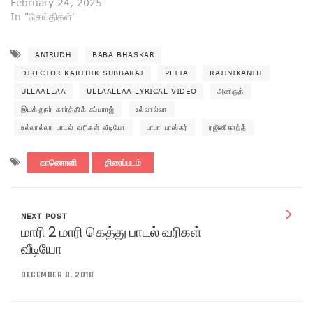
February 24, 2025
In "செய்திகள்"
ANIRUDH
BABA BHASKAR
DIRECTOR KARTHIK SUBBARAJ
PETTA
RAJINIKANTH
ULLAALLAA
ULLAALLAA LYRICAL VIDEO
அனிருத்
இயக்குநர் கார்த்திக் சுப்பராஜ்
உல்லால்லா
உல்லால்லா பாடல் வரிகள் வீடியோ
பாபா பாஸ்கர்
ரஜினிகாந்த்
காணொளி
திரைப்படம்
NEXT POST
மாரி 2 மாரி கெத்து பாடல் வரிகள்
வீடியோ
DECEMBER 8, 2018