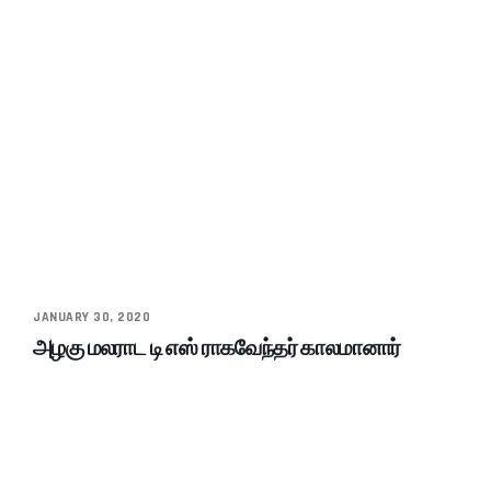
JANUARY 30, 2020
அழகு மலராட டி எஸ் ராகவேந்தர் காலமானார்