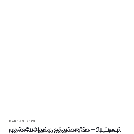
MARCH 3, 2020
முதல்லயே அதுக்கு ஒத்துக்காதீங்க – பியூட்டிஃபுல்