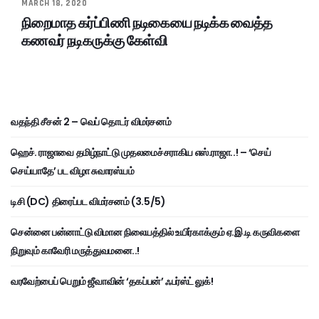
MARCH 18, 2020
நிறைமாத கர்ப்பிணி நடிகையை நடிக்க வைத்த
கணவர் நடிகருக்கு கேள்வி
வதந்தி சீசன் 2 – வெப் தொடர் விமர்சனம்
ஹெச். ராஜாவை தமிழ்நாட்டு முதலமைச்சராகிய எஸ்.ராஜா..! – ‘செய்
செய்யாதே’ பட விழா சுவாரஸ்யம்
டிசி (DC) திரைப்பட விமர்சனம் (3.5/5)
சென்னை பன்னாட்டு விமான நிலையத்தில் உயிர்காக்கும் ஏ.இ.டி கருவிகளை
நிறுவும் காவேரி மருத்துவமனை..!
வரவேற்பைப் பெறும் ஜீவாவின் ‘தகப்பன்’ ஃபர்ஸ்ட் லுக்!