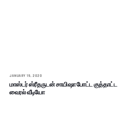
JANUARY 19, 2020
மாஸ்டர் ஸ்ரீதருடன் சாயிஷா போட்ட குத்தாட்ட
வைரல் வீடியோ