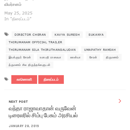
விமர்சனம்
May 25, 2025
In "திரைப்படம்"
DIRECTOR CHERAN
KAVYA SURESH
SUKANYA
THIRUMANAM OFFICIAL TRAILER
THIRUMANAM SILA THIRUTHANGALUDAN
UMAPATHY RAMIAH
இயக்குநர் சேரன்
உமாபதி ராமையா
சுகன்யா
சேரன்
திருமணம்
த்ருமணம் சில திருத்தங்களுடன்
காணொளி
திரைப்படம்
NEXT POST
வந்தா ராஜாவாதான் வருவேன்
டிரைலரில் சிம்பு பேசும் அரசியல்
JANUARY 28, 2019