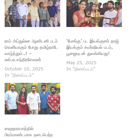
ராம் அப்துல்லா ஆண்டனி படம்
‘போங்கு’ பட இயக்குனர் தாஜ்
வெளியாகும் போது தமிழ்நாடே
இயக்கும் கமர்ஷியல் படம்,
வாழ்த்தும்..! –
பூஜையுடன் துவங்கியது!
எஸ்.ஏ.சந்திரசேகரன்
May 25, 2025
October 10, 2025
In "திரைப்படம்"
In "திரைப்படம்"
ஹைதராபாத்தில்
பிரம்மாண்டமாக நடைபெற்ற