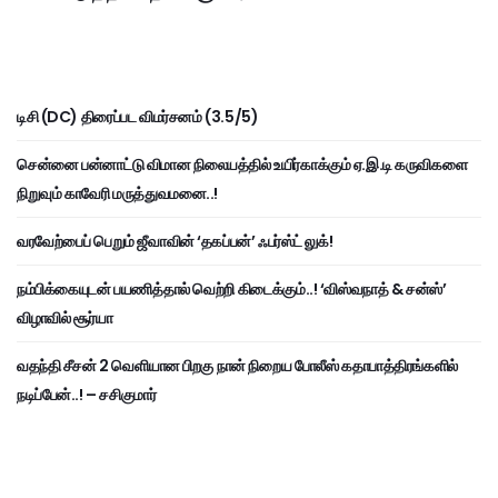
டிசி (DC) திரைப்பட விமர்சனம் (3.5/5)
சென்னை பன்னாட்டு விமான நிலையத்தில் உயிர்காக்கும் ஏ.இ.டி கருவிகளை
நிறுவும் காவேரி மருத்துவமனை..!
வரவேற்பைப் பெறும் ஜீவாவின் ‘தகப்பன்’ ஃபர்ஸ்ட் லுக்!
நம்பிக்கையுடன் பயணித்தால் வெற்றி கிடைக்கும்..! ‘விஸ்வநாத் & சன்ஸ்’
விழாவில் சூர்யா
வதந்தி சீசன் 2 வெளியான பிறகு நான் நிறைய போலீஸ் கதாபாத்திரங்களில்
நடிப்பேன்..! – சசிகுமார்