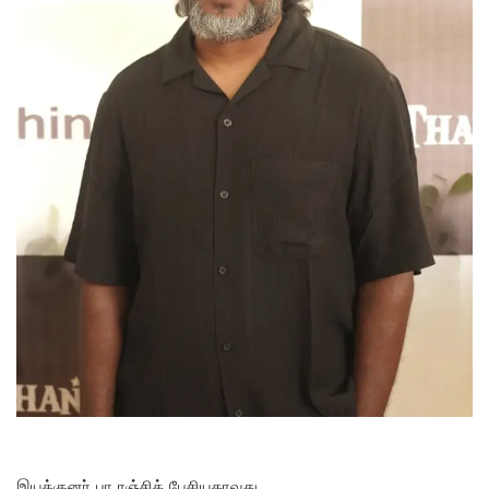
இயக்குனர் பா.ரஞ்சித் பேசியதாவது,