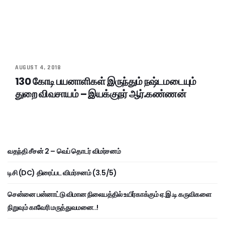
AUGUST 4, 2018
130 கோடி பயனாளிகள் இருந்தும் நஷ்டமடையும்
துறை விவசாயம் – இயக்குநர் ஆர்.கண்ணன்
வதந்தி சீசன் 2 – வெப் தொடர் விமர்சனம்
டிசி (DC) திரைப்பட விமர்சனம் (3.5/5)
சென்னை பன்னாட்டு விமான நிலையத்தில் உயிர்காக்கும் ஏ.இ.டி கருவிகளை
நிறுவும் காவேரி மருத்துவமனை..!