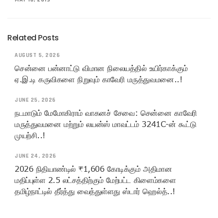
Related Posts
AUGUST 5, 2026
சென்னை பன்னாட்டு விமான நிலையத்தில் உயிர்காக்கும்
ஏ.இ.டி கருவிகளை நிறுவும் காவேரி மருத்துவமனை..!
JUNE 25, 2026
நடமாடும் மேமோகிராம் வாகனச் சேவை: சென்னை காவேரி
மருத்துவமனை மற்றும் லயன்ஸ் மாவட்டம் 3241C-ன் கூட்டு
முயற்சி..!
JUNE 24, 2026
2026 நிதியாண்டில் ₹1,606 கோடிக்கும் அதிமான
மதிப்புள்ள 2.5 லட்சத்திற்கும் மேற்பட்ட கிளைம்களை
தமிழ்நாட்டில் தீர்த்து வைத்துள்ளது ஸ்டார் ஹெல்த்..!