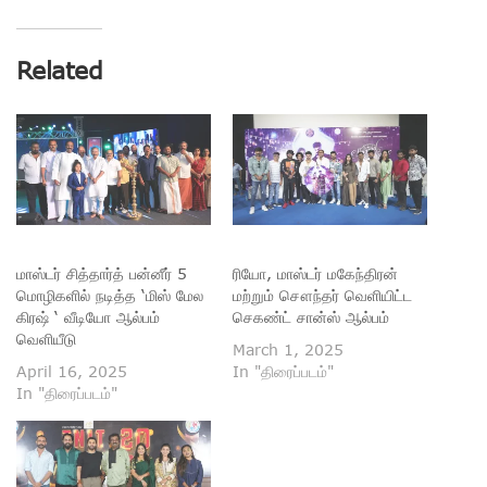
Related
மாஸ்டர் சித்தார்த் பன்னீர் 5
ரியோ, மாஸ்டர் மகேந்திரன்
மொழிகளில் நடித்த ‘மிஸ் மேல
மற்றும் சௌந்தர் வெளியிட்ட
கிரஷ் ‘ வீடியோ ஆல்பம்
செகண்ட் சான்ஸ் ஆல்பம்
வெளியீடு
March 1, 2025
April 16, 2025
In "திரைப்படம்"
In "திரைப்படம்"