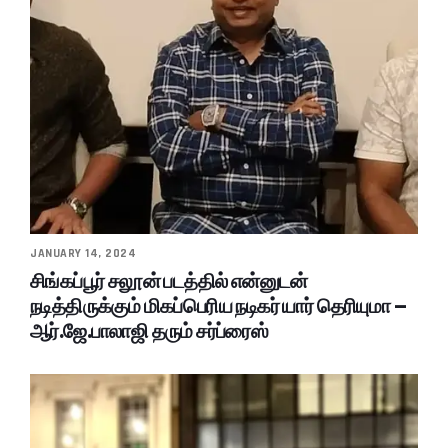
JANUARY 14, 2024
சிங்கப்பூர் சலூன் படத்தில் என்னுடன்
நடித்திருக்கும் மிகப்பெரிய நடிகர் யார் தெரியுமா –
ஆர்.ஜே.பாலாஜி தரும் சர்ப்ரைஸ்