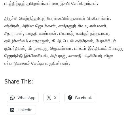
படத்திற்குத் தமிழன்பர்கள் மலரஞ்சலி செய்கிறார்கள்.
திருச்சி வெற்றித்தமிழர் பேரவையின் தலைவர் பி.வீ.பாஸ்கர்,
சந்திரன், அரிமா ஜெயக்கண், சாத்தனூர் சிவா, எஸ்.மணி,
சீதாராமன், மாருதி கண்ணன், பிரகாஷ், கவிஞர் நந்தலாலா,
தமிழ்ச்சங்கம் வரதராஜன், கி.ஆ.பெ.வி.கதிரேசன், பேராசிரியர்
குபேந்திரன், பீர் முகமது, ஜெயகர்ணா, டாக்டர் இஸ்தியாக் அகமது,
ஜெரார்ல்டு இக்னேசியஸ், ஆர்.ராஜ், வானதி ஆகியோர் விழா
ஏற்பாடுகளைச் செய்து வருகின்றனர்.
Share This:
WhatsApp
X
Facebook
LinkedIn