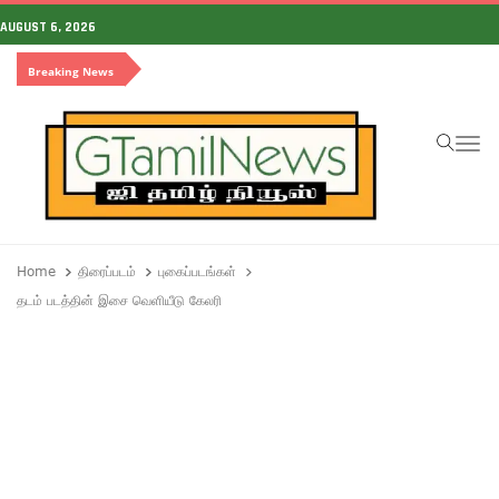
AUGUST 6, 2026
Breaking News
To
Home
திரைப்படம்
புகைப்படங்கள்
தடம் படத்தின் இசை வெளியீடு கேலரி