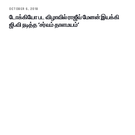
OCTOBER 6, 2018
டோக்கியோ பட விழாவில் ராஜீவ் மேனன் இயக்கி
ஜி.வி நடித்த ‘சர்வம் தாளமயம்’