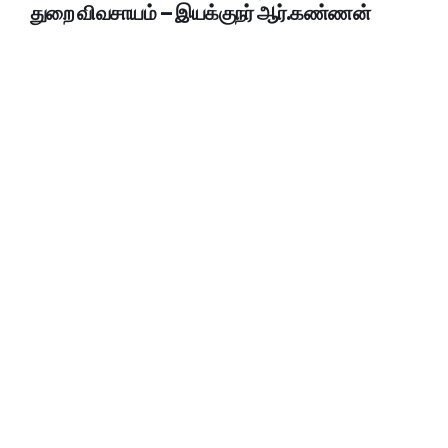
துறை விவசாயம் – இயக்குநர் ஆர்.கண்ணன்