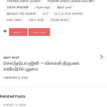
THADAM AUDIO LAUNCH
THADAM AUDIO LAUNCH GALLERY
VIDYA PRADEEP
அருண் விஜய்
இந்தர் குமார்
இயக்குநர் மகிழ் திருமேனி
தடம்
தடம் பாடல்கள் வெளியீடு
தன்யா ஹோப்
வித்யா பிரதீப்
ஸ்ம்ருதி வெங்கட்
திரைப்படம்
புகைப்படங்கள்
NEXT POST
சௌந்தர்யா ரஜினி – விசாகன் திருமண
வரவேற்பில் புதுமை
FEBRUARY 8, 2019
Related Posts
AUGUST 3, 2026