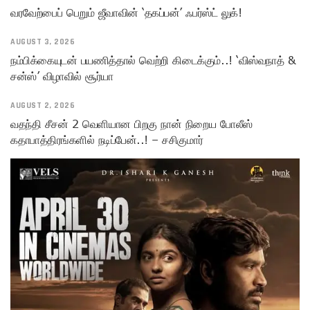
வரவேற்பைப் பெறும் ஜீவாவின் ‘தகப்பன்’ ஃபர்ஸ்ட் லுக்!
AUGUST 3, 2026
நம்பிக்கையுடன் பயணித்தால் வெற்றி கிடைக்கும்..! ‘விஸ்வநாத் &
சன்ஸ்’ விழாவில் சூர்யா
AUGUST 2, 2026
வதந்தி சீசன் 2 வெளியான பிறகு நான் நிறைய போலீஸ்
கதாபாத்திரங்களில் நடிப்பேன்..! – சசிகுமார்