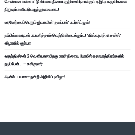
சென்னை பன்னாட்டு விமான நிலையத்தில் உயிர்காக்கும் ஏ.இ.டி கருவிகளை
நிறுவும் காவேரி மருத்துவமனை..!
வரவேற்பைப் பெறும் ஜீவாவின் ‘தகப்பன்’ ஃபர்ஸ்ட் லுக்!
நம்பிக்கையுடன் பயணித்தால் வெற்றி கிடைக்கும்..! ‘விஸ்வநாத் & சன்ஸ்’
விழாவில் சூர்யா
வதந்தி சீசன் 2 வெளியான பிறகு நான் நிறைய போலீஸ் கதாபாத்திரங்களில்
நடிப்பேன்..! – சசிகுமார்
அன்பே டயானா நன்றி அறிவிப்பு விழா !