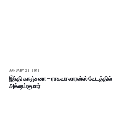
JANUARY 22, 2019
இந்தி காஞ்சனா – ராகவா லாரன்ஸ் வேடத்தில்
அக்‌ஷய்குமார்