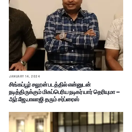
JANUARY 14, 2024
சிங்கப்பூர் சலூன் படத்தில் என்னுடன்
நடித்திருக்கும் மிகப்பெரிய நடிகர் யார் தெரியுமா –
ஆர்.ஜே.பாலாஜி தரும் சர்ப்ரைஸ்