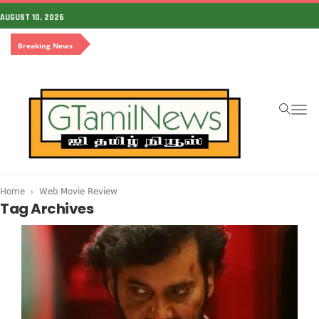
AUGUST 10, 2026
Breaking News
To
na
Home
Web Movie Review
Tag Archives