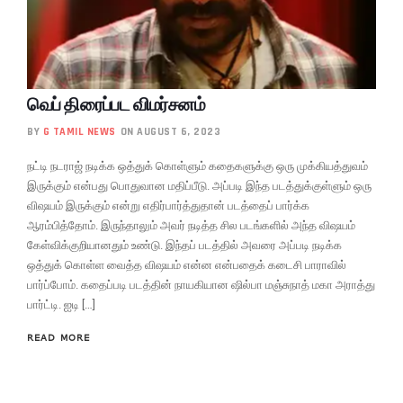
வெப் திரைப்பட விமர்சனம்
BY
G TAMIL NEWS
ON AUGUST 6, 2023
நட்டி நடராஜ் நடிக்க ஒத்துக் கொள்ளும் கதைகளுக்கு ஒரு முக்கியத்துவம்
இருக்கும் என்பது பொதுவான மதிப்பீடு. அப்படி இந்த படத்துக்குள்ளும் ஒரு
விஷயம் இருக்கும் என்று எதிர்பார்த்துதான் படத்தைப் பார்க்க
ஆரம்பித்தோம். இருந்தாலும் அவர் நடித்த சில படங்களில் அந்த விஷயம்
கேள்விக்குறியானதும் உண்டு. இந்தப் படத்தில் அவரை அப்படி நடிக்க
ஒத்துக் கொள்ள வைத்த விஷயம் என்ன என்பதைக் கடைசி பாராவில்
பார்ப்போம். கதைப்படி படத்தின் நாயகியான ஷில்பா மஞ்சுநாத் மகா அராத்து
பார்ட்டி. ஐடி […]
READ MORE