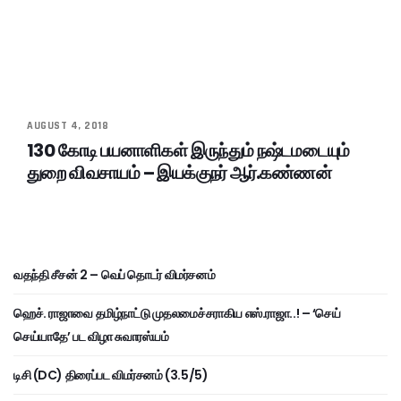
AUGUST 4, 2018
130 கோடி பயனாளிகள் இருந்தும் நஷ்டமடையும்
துறை விவசாயம் – இயக்குநர் ஆர்.கண்ணன்
வதந்தி சீசன் 2 – வெப் தொடர் விமர்சனம்
ஹெச். ராஜாவை தமிழ்நாட்டு முதலமைச்சராகிய எஸ்.ராஜா..! – ‘செய்
செய்யாதே’ பட விழா சுவாரஸ்யம்
டிசி (DC) திரைப்பட விமர்சனம் (3.5/5)