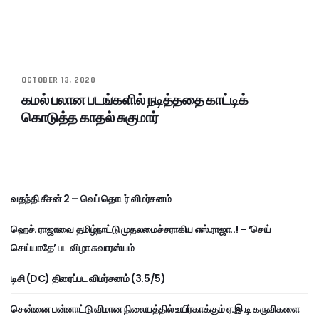
OCTOBER 13, 2020
கமல் பலான படங்களில் நடித்ததை காட்டிக்
கொடுத்த காதல் சுகுமார்
வதந்தி சீசன் 2 – வெப் தொடர் விமர்சனம்
ஹெச். ராஜாவை தமிழ்நாட்டு முதலமைச்சராகிய எஸ்.ராஜா..! – ‘செய்
செய்யாதே’ பட விழா சுவாரஸ்யம்
டிசி (DC) திரைப்பட விமர்சனம் (3.5/5)
சென்னை பன்னாட்டு விமான நிலையத்தில் உயிர்காக்கும் ஏ.இ.டி கருவிகளை