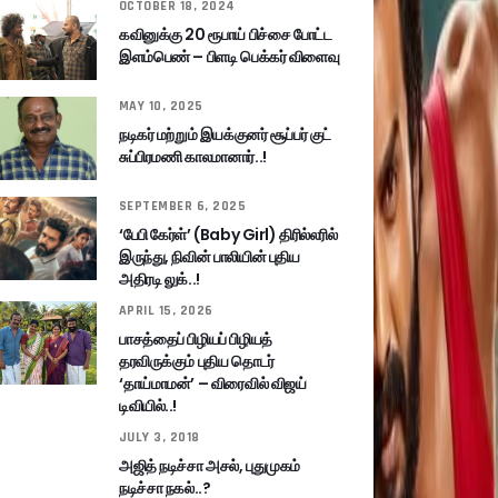
OCTOBER 18, 2024
கவினுக்கு 20 ரூபாய் பிச்சை போட்ட
இளம்பெண் – பிளடி பெக்கர் விளைவு
MAY 10, 2025
நடிகர் மற்றும் இயக்குனர் சூப்பர் குட்
சுப்பிரமணி காலமானார்..!
SEPTEMBER 6, 2025
‘பேபி கேர்ள்’ (Baby Girl) திரில்லரில்
இருந்து, நிவின் பாலியின் புதிய
அதிரடி லுக்..!
APRIL 15, 2026
பாசத்தைப் பிழியப் பிழியத்
தரவிருக்கும் புதிய தொடர்
‘தாய்மாமன்’ – விரைவில் விஜய்
டிவியில்..!
JULY 3, 2018
அஜித் நடிச்சா அசல், புதுமுகம்
நடிச்சா நகல்..?