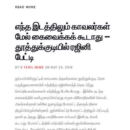
READ MORE
எந்த இடத்திலும் காவலர்கள்
மேல் கைவைக்கக் கூடாது –
தூத்துக்குடியில் ரஜினி
பேட்டி
BY
G TAMIL NEWS
ON MAY 30, 2018
துப்பாக்கிச்சூட்டில் காயமடைந்தவர்களை தூத்துக்குடி அரசு
மருத்துவமனையில் சந்தித்த ரஜினிகாந்த் தொடர்ந்து
செய்தியாளர்களைச் சந்தித்து பேசியபோது… இங்கே நடந்த
கலவரத்தில் வன்முறை செய்தது சமூக விரோதிகளின் செயல்.
அவர்கள்தான் உள்ளே நுழைந்து போராட்டத்தைத் திசை
திருப்பியிருக்கின்றனர். ஜல்லிக்கட்டு போராட்டத்திலும் அப்படித்
தான் நடந்தது. இந்த மாதிரியான சம்பவம் இனி நடக்கக்
கூடாது. போராட்டத்தில் ஈடுபடும் மக்கள் ஜாக்கிரதையாக
செயல்பட வேண்டும். சமூக விரோதிகளின் வசம் சிக்கி