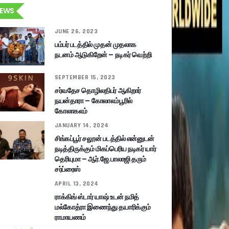
EWS
JUNE 26, 2023
பம்பர் படத்தில் முதன் முதலாக
நடனம் ஆடுகிறேன் – நடிகர் வெற்றி
SEPTEMBER 15, 2023
சர்வதேச தொழிலதிபர் ஆகிறார்
நயன்தாரா – கோலாலம்பூரில்
கோலாகலம்
JANUARY 14, 2024
சிங்கப்பூர் சலூன் படத்தில் என்னுடன்
நடித்திருக்கும் மிகப்பெரிய நடிகர் யார்
தெரியுமா – ஆர்.ஜே.பாலாஜி தரும்
சர்ப்ரைஸ்
APRIL 13, 2024
ராக்கிங் ஸ்டார் யாஷ் உடன் நமித்
மல்கோத்ரா இணைந்து தயாரிக்கும்
ராமாயணம்