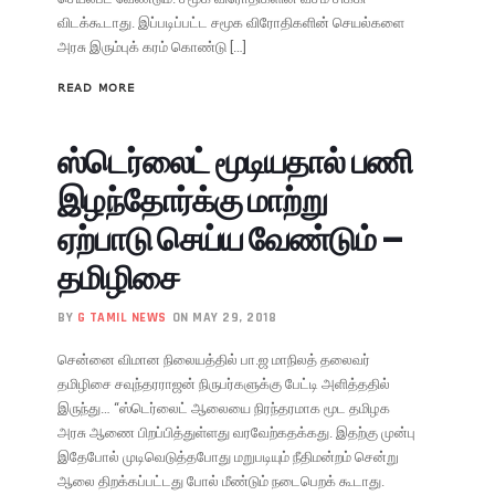
விடக்கூடாது. இப்படிப்பட்ட சமூக விரோதிகளின் செயல்களை
அரசு இரும்புக் கரம் கொண்டு […]
READ MORE
ஸ்டெர்லைட் மூடியதால் பணி
இழந்தோர்க்கு மாற்று
ஏற்பாடு செய்ய வேண்டும் –
தமிழிசை
BY
G TAMIL NEWS
ON MAY 29, 2018
சென்னை விமான நிலையத்தில் பா.ஜ மாநிலத் தலைவர்
தமிழிசை சவுந்தரராஜன் நிருபர்களுக்கு பேட்டி அளித்ததில்
இருந்து… “ஸ்டெர்லைட் ஆலையை நிரந்தரமாக மூட தமிழக
அரசு ஆணை பிறப்பித்துள்ளது வரவேற்கதக்கது. இதற்கு முன்பு
இதேபோல் முடிவெடுத்தபோது மறுபடியும் நீதிமன்றம் சென்று
ஆலை திறக்கப்பட்டது போல் மீண்டும் நடைபெறக் கூடாது.