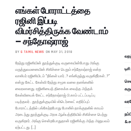
எங்கள் போராட்டத்தை
ரஜினி இப்படி
விமர்சித்திருக்க வேண்டாம்
– சந்தோஷ்ராஜ்
BY
G TAMIL NEWS
ON MAY 31, 2018
வதந
நேற்று ரஜினியின் தூத்துக்குடி வருகையின்போது அங்கு
டிச
மருத்துவமனையின் சிகிச்சை பெறும் சந்தோஷ்ராஜ் என்ற
வாலிபர் ரஜினியிடம் “நீங்கள் யார்..? எங்கிருந்து வருகிறீர்கள்..?”
சென
என்று கேட்ட கேள்வி நேற்று சமூக வலை தளங்களில்
கரு
வைரலானது. ரஜினியைத் திகைக்க வைத்த அந்தக்
கேள்வியைக் கேட்ட சந்தோஷ்ராஜ் பி.காம் பட்டப்படிப்பு
வரவே
படித்தவர்.. தூத்துக்குடியில் ஸ்டெர்லைட் எதிர்ப்புப்
போராட்டத்தில் பங்கேற்றபோது போலீஸ் தாக்குதலில் காயம்
நம்
அடைந்து தூத்துக்குடி அரசு ஆஸ்பத்திரியில் சிகிச்சை பெற்று
வருகிறார். அங்கு சென்றபோதுதான் ரஜினிக்கு அந்த அனுபவம்
& ச
ஏற்பட்டது. […]