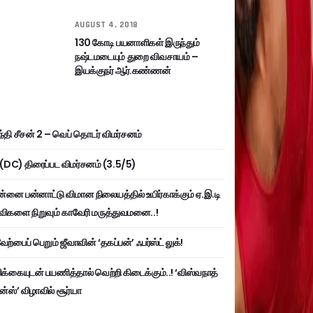
AUGUST 4, 2018
130 கோடி பயனாளிகள் இருந்தும்
நஷ்டமடையும் துறை விவசாயம் –
இயக்குநர் ஆர்.கண்ணன்
்தி சீசன் 2 – வெப் தொடர் விமர்சனம்
ி (DC) திரைப்பட விமர்சனம் (3.5/5)
்னை பன்னாட்டு விமான நிலையத்தில் உயிர்காக்கும் ஏ.இ.டி
விகளை நிறுவும் காவேரி மருத்துவமனை..!
ற்பைப் பெறும் ஜீவாவின் ‘தகப்பன்’ ஃபர்ஸ்ட் லுக்!
பிக்கையுடன் பயணித்தால் வெற்றி கிடைக்கும்..! ‘விஸ்வநாத்
ன்ஸ்’ விழாவில் சூர்யா