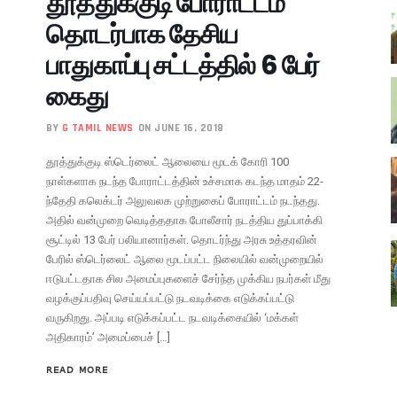
தூத்துக்குடி போராட்டம்
தொடர்பாக தேசிய
பாதுகாப்பு சட்டத்தில் 6 பேர்
கைது
BY
G TAMIL NEWS
ON JUNE 16, 2018
தூத்துக்குடி ஸ்டெர்லைட் ஆலையை மூடக் கோரி 100
நாள்களாக நடந்த போராட்டத்தின் உச்சமாக கடந்த மாதம் 22-
ந்தேதி கலெக்டர் அலுவலக முற்றுகைப் போராட்டம் நடந்தது.
அதில் வன்முறை வெடித்ததாக போலீசார் நடத்திய துப்பாக்கி
சூட்டில் 13 பேர் பலியானார்கள். தொடர்ந்து அரசு உத்தரவின்
பேரில் ஸ்டெர்லைட் ஆலை மூடப்பட்ட நிலையில் வன்முறையில்
ஈடுபட்டதாக சில அமைப்புகளைச் சேர்ந்த முக்கிய நபர்கள் மீது
வழக்குப்பதிவு செய்யப்பட்டு நடவடிக்கை எடுக்கப்பட்டு
வருகிறது. அப்படி எடுக்கப்பட்ட நடவடிக்கையில் ‘மக்கள்
அதிகாரம்’ அமைப்பைச் […]
READ MORE