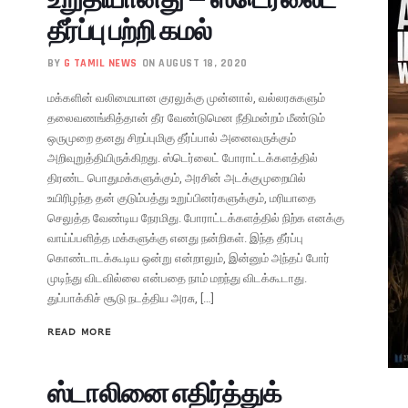
தீர்ப்பு பற்றி கமல்
BY
G TAMIL NEWS
ON AUGUST 18, 2020
மக்களின் வலிமையான குரலுக்கு முன்னால், வல்லரசுகளும்
தலைவணங்கித்தான் தீர வேண்டுமென நீதிமன்றம் மீண்டும்
ஒருமுறை தனது சிறப்புமிகு தீர்ப்பால் அனைவருக்கும்
அறிவுறுத்தியிருக்கிறது. ஸ்டெர்லைட் போராட்டக்களத்தில்
திரண்ட பொதுமக்களுக்கும், அரசின் அடக்குமுறையில்
உயிரிழந்த தன் குடும்பத்து உறுப்பினர்களுக்கும், மரியாதை
செலுத்த வேண்டிய நேரமிது. போராட்டக்களத்தில் நிற்க எனக்கு
வாய்ப்பளித்த மக்களுக்கு எனது நன்றிகள். இந்த தீர்ப்பு
கொண்டாடக்கூடிய ஒன்று என்றாலும், இன்னும் அந்தப் போர்
முடிந்து விடவில்லை என்பதை நாம் மறந்து விடக்கூடாது.
துப்பாக்கிச் சூடு நடத்திய அரசு, […]
READ MORE
ஸ்டாலினை எதிர்த்துக்