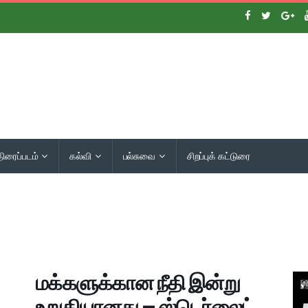
திரைப்படம்
கல்வி
பல்சுவை
சிறப்புக் கட்டுரை
மக்களுக்கான நீதி இன்று
உறுதியானது – ஸ்டெர்லைட்