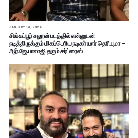
JANUARY 14, 2024
சிங்கப்பூர் சலூன் படத்தில் என்னுடன்
நடித்திருக்கும் மிகப்பெரிய நடிகர் யார் தெரியுமா –
ஆர்.ஜே.பாலாஜி தரும் சர்ப்ரைஸ்