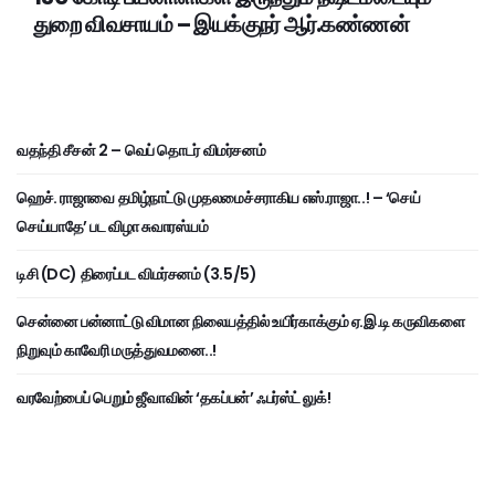
துறை விவசாயம் – இயக்குநர் ஆர்.கண்ணன்
வதந்தி சீசன் 2 – வெப் தொடர் விமர்சனம்
ஹெச். ராஜாவை தமிழ்நாட்டு முதலமைச்சராகிய எஸ்.ராஜா..! – ‘செய்
செய்யாதே’ பட விழா சுவாரஸ்யம்
டிசி (DC) திரைப்பட விமர்சனம் (3.5/5)
சென்னை பன்னாட்டு விமான நிலையத்தில் உயிர்காக்கும் ஏ.இ.டி கருவிகளை
நிறுவும் காவேரி மருத்துவமனை..!
வரவேற்பைப் பெறும் ஜீவாவின் ‘தகப்பன்’ ஃபர்ஸ்ட் லுக்!