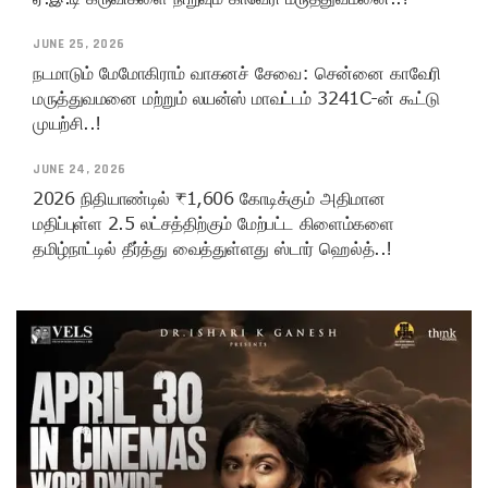
JUNE 25, 2026
நடமாடும் மேமோகிராம் வாகனச் சேவை: சென்னை காவேரி
மருத்துவமனை மற்றும் லயன்ஸ் மாவட்டம் 3241C-ன் கூட்டு
முயற்சி..!
JUNE 24, 2026
2026 நிதியாண்டில் ₹1,606 கோடிக்கும் அதிமான
மதிப்புள்ள 2.5 லட்சத்திற்கும் மேற்பட்ட கிளைம்களை
தமிழ்நாட்டில் தீர்த்து வைத்துள்ளது ஸ்டார் ஹெல்த்..!