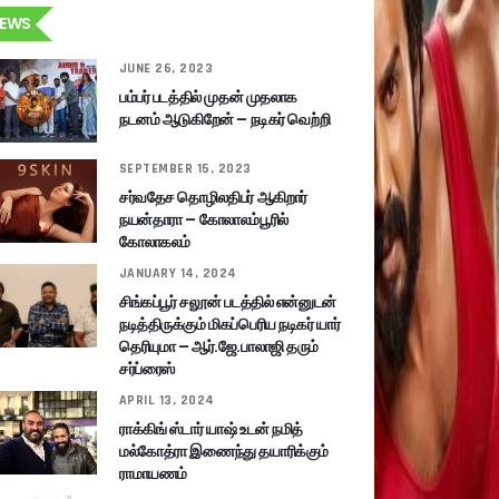
EWS
JUNE 26, 2023
பம்பர் படத்தில் முதன் முதலாக
நடனம் ஆடுகிறேன் – நடிகர் வெற்றி
SEPTEMBER 15, 2023
சர்வதேச தொழிலதிபர் ஆகிறார்
நயன்தாரா – கோலாலம்பூரில்
கோலாகலம்
JANUARY 14, 2024
சிங்கப்பூர் சலூன் படத்தில் என்னுடன்
நடித்திருக்கும் மிகப்பெரிய நடிகர் யார்
தெரியுமா – ஆர்.ஜே.பாலாஜி தரும்
சர்ப்ரைஸ்
APRIL 13, 2024
ராக்கிங் ஸ்டார் யாஷ் உடன் நமித்
மல்கோத்ரா இணைந்து தயாரிக்கும்
ராமாயணம்