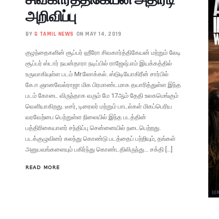
அறிவிப்பு
BY
G TAMIL NEWS
ON MAY 14, 2019
குழந்தைகளின் சூப்பர் ஹீரோ சிவகார்த்திகேயன் மற்றும் லேடி
சூப்பர் ஸ்டார் நயன்தாரா நடிப்பில் ராஜேஷ்.எம் இயக்கத்தில்
உருவாகியுள்ள படம் Mr.லோக்கல். ஸ்டுடியோகிரீன் சார்பில்
கே.ஈ.ஞானவேல்ராஜா மிக பிரமாண்டமாக தயாரித்துள்ள இந்த
படம் கோடை விருந்தாக வரும் மே 17ஆம் தேதி உலகமெங்கும்
வெளியாகிறது. டீசர், டிரைலர் மற்றும் பாடல்கள் மிகப்பெரிய
வரவேற்பை பெற்றுள்ள நிலையில் இந்த படத்தின்
பத்திரிகையாளர் சந்திப்பு சென்னையில் நடைபெற்றது.
படக்குழுவினர் கலந்து கொண்டு படத்தைப் பற்றியும், தங்கள்
அனுபவங்களையும் பகிர்ந்து கொண்டதிலிருந்து… சக்தி […]
READ MORE