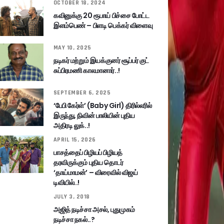
OCTOBER 18, 2024
கவினுக்கு 20 ரூபாய் பிச்சை போட்ட
இளம்பெண் – பிளடி பெக்கர் விளைவு
MAY 10, 2025
நடிகர் மற்றும் இயக்குனர் சூப்பர் குட்
சுப்பிரமணி காலமானார்..!
SEPTEMBER 6, 2025
‘பேபி கேர்ள்’ (Baby Girl) திரில்லரில்
இருந்து, நிவின் பாலியின் புதிய
அதிரடி லுக்..!
APRIL 15, 2026
பாசத்தைப் பிழியப் பிழியத்
தரவிருக்கும் புதிய தொடர்
‘தாய்மாமன்’ – விரைவில் விஜய்
டிவியில்..!
JULY 3, 2018
அஜித் நடிச்சா அசல், புதுமுகம்
நடிச்சா நகல்..?