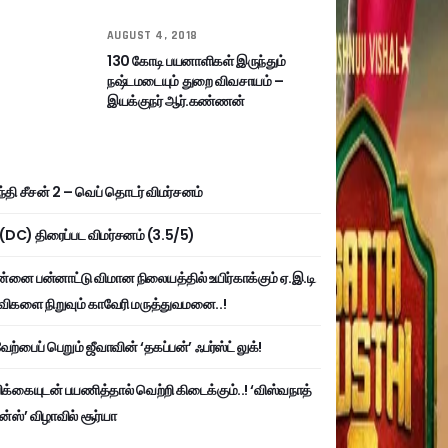
AUGUST 4, 2018
130 கோடி பயனாளிகள் இருந்தும்
நஷ்டமடையும் துறை விவசாயம் –
இயக்குநர் ஆர்.கண்ணன்
்தி சீசன் 2 – வெப் தொடர் விமர்சனம்
ி (DC) திரைப்பட விமர்சனம் (3.5/5)
்னை பன்னாட்டு விமான நிலையத்தில் உயிர்காக்கும் ஏ.இ.டி
விகளை நிறுவும் காவேரி மருத்துவமனை..!
ற்பைப் பெறும் ஜீவாவின் ‘தகப்பன்’ ஃபர்ஸ்ட் லுக்!
பிக்கையுடன் பயணித்தால் வெற்றி கிடைக்கும்..! ‘விஸ்வநாத்
ன்ஸ்’ விழாவில் சூர்யா