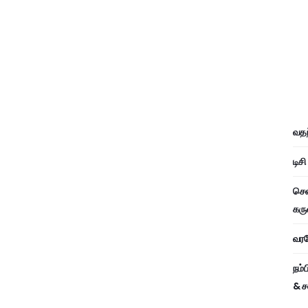
வதந
டிச
சென
கரு
வரவே
நம்
& ச