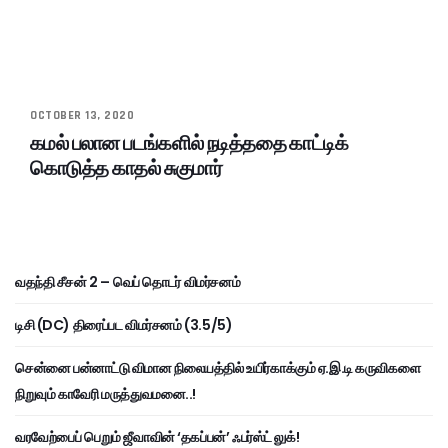
OCTOBER 13, 2020
கமல் பலான படங்களில் நடித்ததை காட்டிக்
கொடுத்த காதல் சுகுமார்
வதந்தி சீசன் 2 – வெப் தொடர் விமர்சனம்
டிசி (DC) திரைப்பட விமர்சனம் (3.5/5)
சென்னை பன்னாட்டு விமான நிலையத்தில் உயிர்காக்கும் ஏ.இ.டி கருவிகளை
நிறுவும் காவேரி மருத்துவமனை..!
வரவேற்பைப் பெறும் ஜீவாவின் ‘தகப்பன்’ ஃபர்ஸ்ட் லுக்!