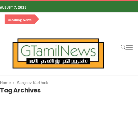
AUGUST 7, 2026
Breaking News
To
na
Home
Sanjeev Karthick
Tag Archives