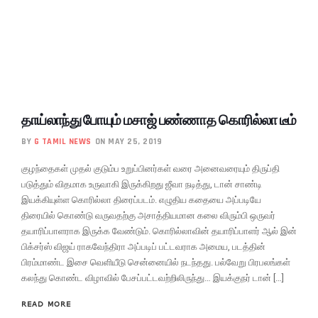
தாய்லாந்து போயும் மசாஜ் பண்ணாத கொரில்லா டீம்
BY
G TAMIL NEWS
ON MAY 25, 2019
குழந்தைகள் முதல் குடும்ப உறுப்பினர்கள் வரை அனைவரையும் திருப்தி
படுத்தும் விதமாக உருவாகி இருக்கிறது ஜீவா நடித்து, டான் சாண்டி
இயக்கியுள்ள கொரில்லா திரைப்படம். எழுதிய கதையை அப்படியே
திரையில் கொண்டு வருவதற்கு அசாத்தியமான கலை விரும்பி ஒருவர்
தயாரிப்பாளராக இருக்க வேண்டும். கொரில்லாவின் தயாரிப்பாளர் ஆல் இன்
பிக்சர்ஸ் விஜய் ராகவேந்திரா அப்படிப் பட்டவராக அமைய, படத்தின்
பிரம்மாண்ட இசை வெளியீடு சென்னையில் நடந்தது. பல்வேறு பிரபலங்கள்
கலந்து கொண்ட விழாவில் பேசப்பட்டவற்றிலிருந்து… இயக்குநர் டான் […]
READ MORE