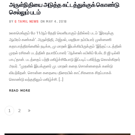
அருள்நிதியை அடுத்த கட்டத்துக்குக் கொண்டு
செல்லும் படம்
BY
G TAMIL NEWS
ON MAY 4, 2018
உலகமெங்கும் மே 11ஆம் தேதி வெளியாகும் த்ரில்லர் படம் ‘இரவுக்கு
ஆயிரம் கண்கள்’. அருள்நிதி, அஜ்மல், மஹிமா நம்பியார் முன்னணி
கதாபாத்திரங்களில் நடிக்க, மு மாறன் இயக்கியிருக்கும் ‘இந்தப் படத்தின்
முதல் ரசிகன் படத்தின் தயாரிப்பாளர் ‘ஆக்ஸஸ் ஃபிலிம் பேக்டரி ஜி டில்லி
பாபு’தான். படத்தைப் பற்றி மகிழ்ச்சியோடு இப்படிப் பகிர்ந்து கொள்கிறார்
அவர். “முதலில் இயக்குனர் மு. மாறன் கதை சொன்னதைக் கண்டு
வியந்தேன். சொன்ன கதையை திரையில் காட்சிகளாக சிறப்பாகக்
கொண்டு வந்ததிலும் மகிழ்ச்சி. […]
READ MORE
1
2