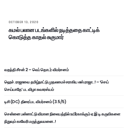
OCTOBER 13, 2020
கமல் பலான படங்களில் நடித்ததை காட்டிக்
கொடுத்த காதல் சுகுமார்
வதந்தி சீசன் 2 – வெப் தொடர் விமர்சனம்
ஹெச். ராஜாவை தமிழ்நாட்டு முதலமைச்சராகிய எஸ்.ராஜா..! – ‘செய்
செய்யாதே’ பட விழா சுவாரஸ்யம்
டிசி (DC) திரைப்பட விமர்சனம் (3.5/5)
சென்னை பன்னாட்டு விமான நிலையத்தில் உயிர்காக்கும் ஏ.இ.டி கருவிகளை
நிறுவும் காவேரி மருத்துவமனை..!