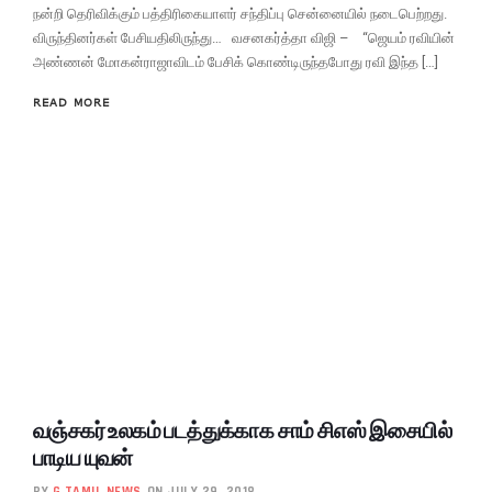
நன்றி தெரிவிக்கும் பத்திரிகையாளர் சந்திப்பு சென்னையில் நடைபெற்றது.
விருந்தினர்கள் பேசியதிலிருந்து… வசனகர்த்தா விஜி – “ஜெயம் ரவியின்
அண்ணன் மோகன்ராஜாவிடம் பேசிக் கொண்டிருந்தபோது ரவி இந்த […]
READ MORE
வஞ்சகர் உலகம் படத்துக்காக சாம் சிஎஸ் இசையில்
பாடிய யுவன்
BY
G TAMIL NEWS
ON JULY 29, 2018