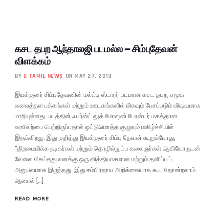
கசட தபற ஆந்தாலஜி படமல்ல – சிம்புதேவன்
விளக்கம்
BY
G TAMIL NEWS
ON MAY 27, 2019
இயக்குனர் சிம்புதேவனின் மல்ட்டி ஸ்டாரர் படமான கசட தபற, சமூக
வலைத்தள பக்கங்கள் மற்றும் ஊடகங்களில் மிகவும் பேசப்படும் விஷயமாக
மாறியுள்ளது. படத்தின் ஃபர்ஸ்ட் லுக் மோஷன் போஸ்டர் மகத்தான
வரவேற்பை பெற்றிருப்பதால் ஒட்டுமொத்த குழுவும் மகிழ்ச்சியில்
இருக்கிறது. இது குறித்து இயக்குனர் சிம்பு தேவன் கூறும்போது,
“திறமைமிக்க நடிகர்கள் மற்றும் தொழில்நுட்ப கலைஞர்கள் ஆகியோருடன்
வேலை செய்தது எனக்கு ஒரு வித்தியாசமான மற்றும் தனிப்பட்ட
அனுபவமாக இருந்தது. இது சம்பிரதாய அறிக்கையாக கூட தோன்றலாம்.
ஆனால் […]
READ MORE