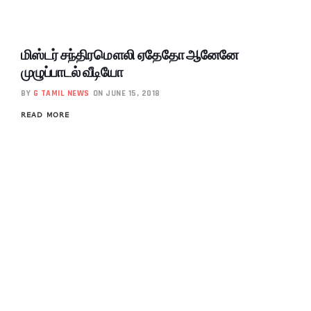
மிஸ்டர் சந்திரமௌலி ஏதேதோ ஆனேனே
முழுப்பாடல் வீடியோ
BY
G TAMIL NEWS
ON JUNE 15, 2018
READ MORE