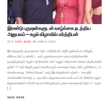
இரண்டு புருஷன்களுடன் வாழ்க்கை நடத்திய
அனுபவம் – சுழல் விழாவில் பார்த்திபன்
BY
G TAMIL NEWS
ON JUNE 8, 2022
இயக்குநரும், நடிகருமான ஆர். பார்த்திபன், கதிர், ஐஸ்வர்யா ராஜேஷ்,
ஸ்ரேயா ரெட்டி உள்ளிட்ட பலர் முதன்மையான கதாபாத்திரங்களில்
நடித்திருக்கும் ‘சுழல்= தி வோர்டெக்ஸ்’ எனும் அமேசான் பிரைம் வீடியோவில்
ஜூன் 17 ஆம் தேதி முதல் வெளியாகும் வலைதள தொடரின் முன்னோட்டம்
வெளியானது. ‘விக்ரம் வேதா’ புகழ் இயக்குநர்கள் புஷ்கர் – காயத்ரி
அவர்களின் சொந்த பட தயாரிப்பு நிறுவனமான வால் வாட்சர் பிலிம்ஸ் எனும்
நிறுவனத்தின் சார்பில் தயாராகியிருக்கும் முதல் வலைதளத் தொடர் ‘ சுழல்-
[…]
READ MORE