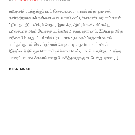
சமீபத்தில் படத்துக்குப் படம் இசையமைப்பாளர்கள் வந்தாலும் தன்
தனித்திறமையால் தன்னை அடையாளம் காட்டிக்கொண்டவர் சாம் சிஎஸ்.
‘புரியாத புதிர்’, ‘விக்ரம் வேதா’, ‘இரவுக்கு ஆயிரம் கண்கள்’ என்று
வரிசையாக அவர் இசைத்த படங்களே அதற்கு உதாரணம். இப்போது அந்த
வரிசையில் மாறுபட்ட கேங்ஸ்டர் படமாக உருவாகும் ‘வஞ்சகர் உலகம்’
படத்துக்கு தன் இசைப்பூச்சால் மெருகூட்டி வருகிறார் சாம் சிஎஸ்.
இந்தப்படத்தில் ஒரு ரொமான்டிக்க்கான மெல்டி பாடல் வருகிறது. அதற்கு
யாரைப் பாடவைக்கலாம் என்று யோசித்தவருக்கு சட்டென்று யுவன் […]
READ MORE