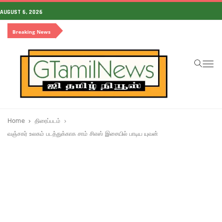
AUGUST 6, 2026
Breaking News
To
na
Home
திரைப்படம்
வஞ்சகர் உலகம் படத்துக்காக சாம் சிஎஸ் இசையில் பாடிய யுவன்