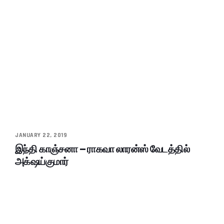
JANUARY 22, 2019
இந்தி காஞ்சனா – ராகவா லாரன்ஸ் வேடத்தில்
அக்‌ஷய்குமார்