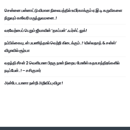
சென்னை பன்னாட்டு விமான நிலையத்தில் உயிர்காக்கும் ஏ.இ.டி கருவிகளை
நிறுவும் காவேரி மருத்துவமனை..!
வரவேற்பைப் பெறும் ஜீவாவின் ‘தகப்பன்’ ஃபர்ஸ்ட் லுக்!
நம்பிக்கையுடன் பயணித்தால் வெற்றி கிடைக்கும்..! ‘விஸ்வநாத் & சன்ஸ்’
விழாவில் சூர்யா
வதந்தி சீசன் 2 வெளியான பிறகு நான் நிறைய போலீஸ் கதாபாத்திரங்களில்
நடிப்பேன்..! – சசிகுமார்
அன்பே டயானா நன்றி அறிவிப்பு விழா !