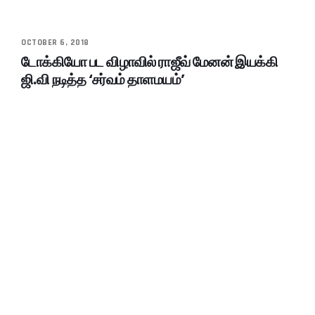
OCTOBER 6, 2018
டோக்கியோ பட விழாவில் ராஜீவ் மேனன் இயக்கி
ஜி.வி நடித்த ‘சர்வம் தாளமயம்’