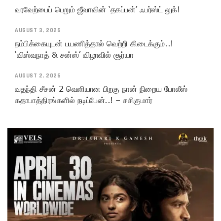
வரவேற்பைப் பெறும் ஜீவாவின் ‘தகப்பன்’ ஃபர்ஸ்ட் லுக்!
AUGUST 3, 2026
நம்பிக்கையுடன் பயணித்தால் வெற்றி கிடைக்கும்..!
‘விஸ்வநாத் & சன்ஸ்’ விழாவில் சூர்யா
AUGUST 2, 2026
வதந்தி சீசன் 2 வெளியான பிறகு நான் நிறைய போலீஸ்
கதாபாத்திரங்களில் நடிப்பேன்..! – சசிகுமார்