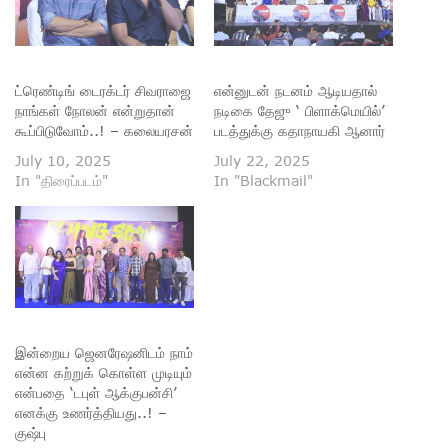
ட்ரெண்டிங் டைரக்டர் சிவராஜை
என்னுடன் நடனம் ஆடியதால்
நாங்கள் நோலன் என்றுதான்
நடிகை தேஜு ‘ பிளாக்மெயில்’
கூப்பிடுவோம்..! – கலையரசன்
படத்துக்கு கதாநாயகி ஆனார்
July 10, 2025
July 22, 2025
In "திரைப்படம்"
In "Blackmail"
இன்றைய ஜெனரேஷனிடம் நாம்
என்ன கற்றுக் கொள்ள முடியும்
என்பதை ‘டபுள் ஆக்குபன்சி’
எனக்கு உணர்த்தியது..! –
குஷ்பு