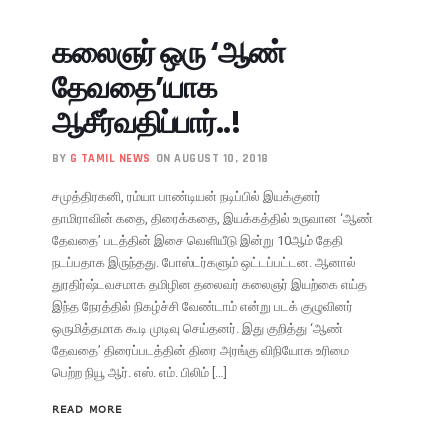
கலைஞர் ஒரு ‘ஆண்
தேவதை’யாக
ஆசீர்வதிப்பார்..!
BY
G TAMIL NEWS
ON AUGUST 10, 2018
சமுத்திரகனி, ரம்யா பாண்டியன் நடிப்பில் இயக்குனர்
தாமிராவின் கதை, திரைக்கதை, இயக்கத்தில் உருவான ‘ஆண்
தேவதை’ படத்தின் இசை வெளியீடு இன்று 10ஆம் தேதி
நடப்பதாக இருந்தது. போஸ்டர்களும் ஒட்டப்பட்டன. ஆனால்
துரதிர்ஷ்டவசமாக தமிழின தலைவர் கலைஞர் இயற்கை எய்த
இந்த நேரத்தில் நிகழ்ச்சி வேண்டாம் என்று படக் குழுவினர்
ஒருமித்தமாக கூடி முடிவு செய்தனர். இது குறித்து ‘ஆண்
தேவதை’ திரைப்படத்தின் திரை அரங்கு விநியோக உரிமை
பெற்ற நியூ ஆர். எஸ். எம். பிலிம் […]
READ MORE