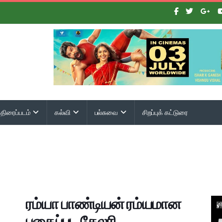
திரைப்படம்
கல்வி
பல்சுவை
சிறப்புக் கட்டுரை
ரம்யா பாண்டியன் ரம்யமான
புகைப்பட கேலரி