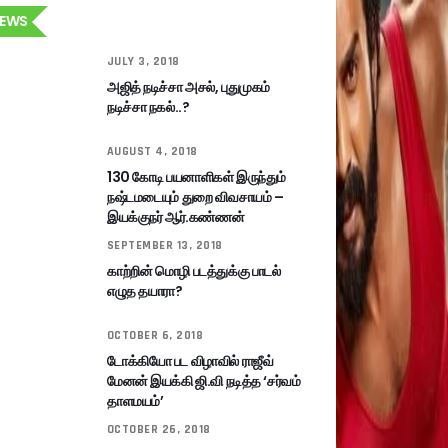
EWS
JULY 3, 2018
அஜித் நடிச்சா அசல், புதுமுகம்
நடிச்சா நகல்..?
AUGUST 4, 2018
130 கோடி பயனாளிகள் இருந்தும்
நஷ்டமடையும் துறை விவசாயம் –
இயக்குநர் ஆர்.கண்ணன்
SEPTEMBER 13, 2018
காற்றின் மொழி படத்துக்கு பாடல்
எழுத தயாரா?
OCTOBER 6, 2018
டோக்கியோ பட விழாவில் ராஜீவ்
மேனன் இயக்கி ஜி.வி நடித்த ‘சர்வம்
தாளமயம்’
OCTOBER 26, 2018