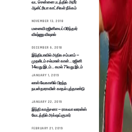
வட சென்னை படத்தில் அமீர்
ஆன்ட்ரியா காட்சிகள் நீக்கம்
NOVEMBER 13, 2018
மனைவி ரஜினியைப் பிரிந்தார்
விஷ்ணு விஷால்
DECEMBER 6, 2018
இந்தியாவில் அதிக சம்பளம் –
முதலிடம் சல்மான் கான்… ரஜினி
14வது இடம்… கமல் 71வது இடம்
JANUARY 1, 2019
லாஸ் வேகாஸில் பிறந்த
நயன்தாராவின் காதல் புத்தாண்டு
JANUARY 22, 2019
இந்தி காஞ்சனா – ராகவா லாரன்ஸ்
வேடத்தில் அக்‌ஷய்குமார்
FEBRUARY 21, 2019