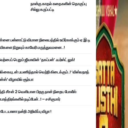
நான்கு காதல் கதைகளின் தொகுப்பு
சில்லு கருப்பட்டி
்னை பன்னாட்டு விமான நிலையத்தில் உயிர்காக்கும் ஏ.இ.டி
விகளை நிறுவும் காவேரி மருத்துவமனை..!
ற்பைப் பெறும் ஜீவாவின் ‘தகப்பன்’ ஃபர்ஸ்ட் லுக்!
பிக்கையுடன் பயணித்தால் வெற்றி கிடைக்கும்..! ‘விஸ்வநாத்
ன்ஸ்’ விழாவில் சூர்யா
்தி சீசன் 2 வெளியான பிறகு நான் நிறைய போலீஸ்
ாத்திரங்களில் நடிப்பேன்..! – சசிகுமார்
பே டயானா நன்றி அறிவிப்பு விழா !