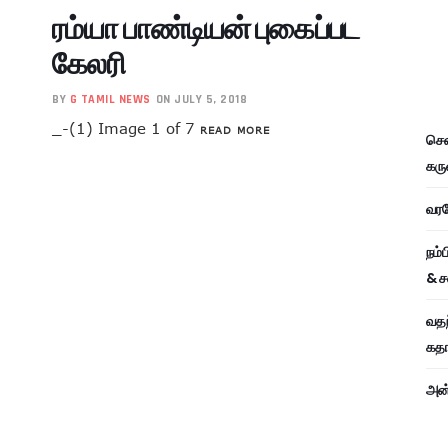
ரம்யா பாண்டியன் புகைப்பட
கேலரி
BY
G TAMIL NEWS
ON JULY 5, 2018
_-(1) Image 1 of 7
READ MORE
சென
கரு
வரவே
நம்
& ச
வதந
கதாப
அன்