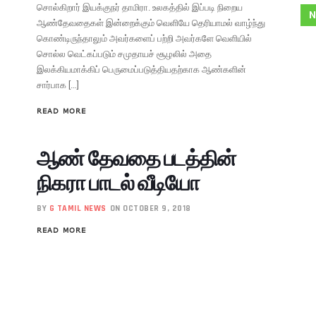
சொல்கிறார் இயக்குநர் தாமிரா. உலகத்தில் இப்படி நிறைய
N
ஆண்தேவதைகள் இன்றைக்கும் வெளியே தெரியாமல் வாழ்ந்து
கொண்டிருந்தாலும் அவர்களைப் பற்றி அவர்களே வெளியில்
சொல்ல வெட்கப்படும் சமுதாயச் சூழலில் அதை
இலக்கியமாக்கிப் பெருமைப்படுத்தியதற்காக ஆண்களின்
சார்பாக […]
READ MORE
ஆண் தேவதை படத்தின்
நிகரா பாடல் வீடியோ
BY
G TAMIL NEWS
ON OCTOBER 9, 2018
READ MORE