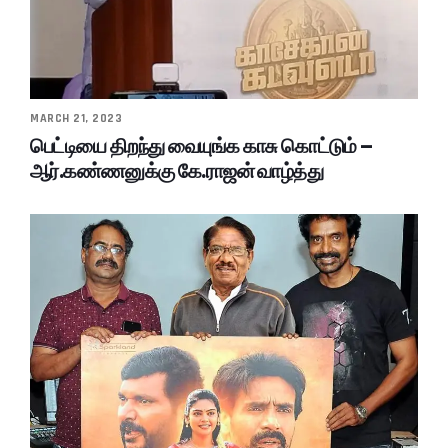
MARCH 21, 2023
பெட்டியை திறந்து வையுங்க காசு கொட்டும் –
ஆர்.கண்ணனுக்கு கே.ராஜன் வாழ்த்து