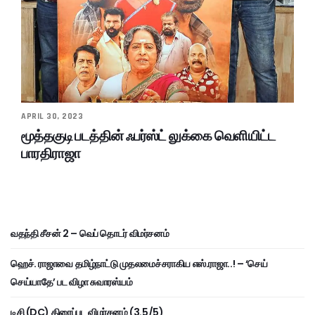
APRIL 30, 2023
மூத்தகுடி படத்தின் ஃபர்ஸ்ட் லுக்கை வெளியிட்ட
பாரதிராஜா
வதந்தி சீசன் 2 – வெப் தொடர் விமர்சனம்
ஹெச். ராஜாவை தமிழ்நாட்டு முதலமைச்சராகிய எஸ்.ராஜா..! – ‘செய்
செய்யாதே’ பட விழா சுவாரஸ்யம்
டிசி (DC) திரைப்பட விமர்சனம் (3.5/5)