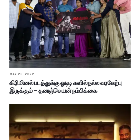
MAY 26, 2022
கிரிமினல் படத்துக்கு ஓடிடி களில் நல்ல வரவேற்பு
இருக்கும் – தனஞ்செயன் நம்பிக்கை