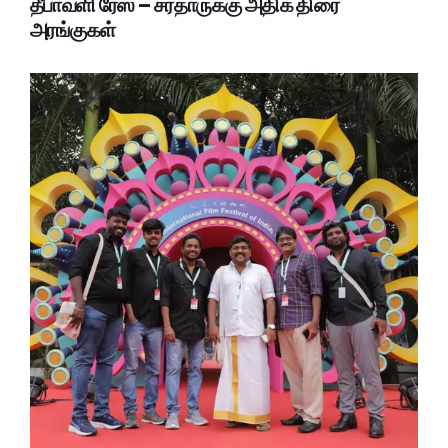
தீபாவளி ரேஸ் – சர்தாருக்கு அதிக திரை
அரங்குகள்