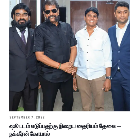
SEPTEMBER 7, 2022
ஷூ படம் எடுப்பதற்கு நிறைய தைரியம் தேவை –
நக்கீரன் கோபால்