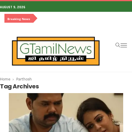
AUGUST 9, 2026
Breaking News
To
na
Home
Parthosh
Tag Archives