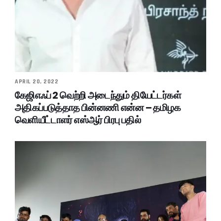
APRIL 20, 2022
கேஜிஎஃப் 2 வெற்றி அடைந்தும் தியேட்டர்கள்
அதிகப்படுத்தாத பின்னணி என்ன – தமிழக
வெளியீட்டாளர் எஸ்ஆர் பிரபு பதில்