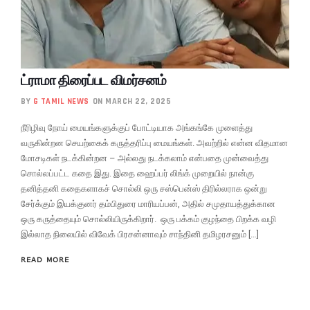
ட்ராமா திரைப்பட விமர்சனம்
BY
G TAMIL NEWS
ON MARCH 22, 2025
நீரிழிவு நோய் மையங்களுக்குப் போட்டியாக அங்கங்கே முளைத்து
வருகின்றன செயற்கைக் கருத்தரிப்பு மையங்கள். அவற்றில் என்ன விதமான
மோசடிகள் நடக்கின்றன – அல்லது நடக்கலாம் என்பதை முன்வைத்து
சொல்லப்பட்ட கதை இது. இதை ஹைப்பர் லிங்க் முறையில் நான்கு
தனித்தனி கதைகளாகச் சொல்லி ஒரு சஸ்பென்ஸ் திரில்லராக ஒன்று
சேர்க்கும் இயக்குனர் தம்பிதுரை மாரியப்பன், அதில் சமுதாயத்துக்கான
ஒரு கருத்தையும் சொல்லியிருக்கிறார். ஒரு பக்கம் குழந்தை பிறக்க வழி
இல்லாத நிலையில் விவேக் பிரசன்னாவும் சாந்தினி தமிழரசனும் […]
READ MORE