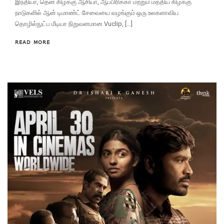
இந்தியா, தென் கிழக்கு ஆசியா, ஆப்பிரிக்கா மற்றும் மத்திய கிழக்கு
நாடுகளில் ஆன் டிமாண்ட் சேவையை வழங்கும் ஒரு உலகளாவிய
தொழில்நுட்ப மீடியா நிறுவனமான Vuclip, […]
READ MORE