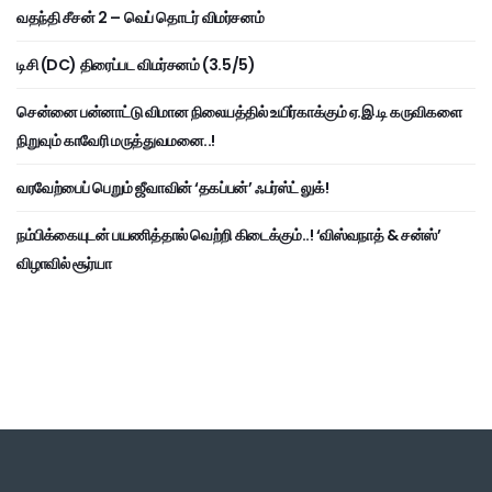
வதந்தி சீசன் 2 – வெப் தொடர் விமர்சனம்
டிசி (DC) திரைப்பட விமர்சனம் (3.5/5)
சென்னை பன்னாட்டு விமான நிலையத்தில் உயிர்காக்கும் ஏ.இ.டி கருவிகளை
நிறுவும் காவேரி மருத்துவமனை..!
வரவேற்பைப் பெறும் ஜீவாவின் ‘தகப்பன்’ ஃபர்ஸ்ட் லுக்!
நம்பிக்கையுடன் பயணித்தால் வெற்றி கிடைக்கும்..! ‘விஸ்வநாத் & சன்ஸ்’
விழாவில் சூர்யா