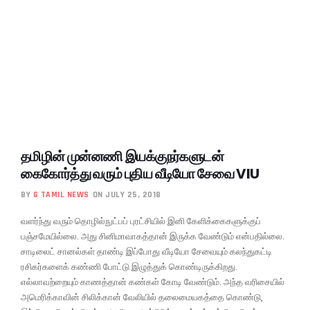
தமிழின் முன்னணி இயக்குநர்களுடன்
கைகோர்த்து வரும் புதிய வீடியோ சேவை VIU
BY
G TAMIL NEWS
ON JULY 25, 2018
வளர்ந்து வரும் தொழில்நுட்பப் புரட்சியில் இனி கேளிக்கைகளுக்குப்
பஞ்சமேயில்லை. அது சினிமாவாகத்தான் இருக்க வேண்டும் என்பதில்லை.
சாடிலைட் சானல்கள் தாண்டி இப்போது வீடியோ சேவையும் கலந்துகட்டி
ரசிகர்களைக் கண்ணி போட்டு இழுத்துக் கொண்டிருக்கிறது.
எல்லாவற்றையும் காணத்தான் கண்கள் கோடி வேண்டும். அந்த வரிசையில்
அமெரிக்காவின் சிலிக்கான் வேலியில் தலைமையகத்தை கொண்டு,