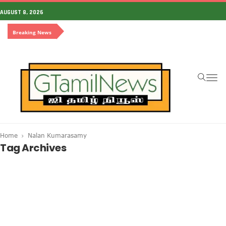
AUGUST 8, 2026
Breaking News
To
na
Home
Nalan Kumarasamy
Tag Archives