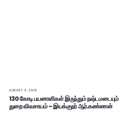
AUGUST 4, 2018
130 கோடி பயனாளிகள் இருந்தும் நஷ்டமடையும்
துறை விவசாயம் – இயக்குநர் ஆர்.கண்ணன்