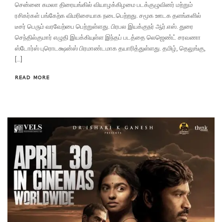
சென்னை கமலா திரையங்கில் வியாழக்கிழமை படக்குழுவினர் மற்றும்
ரசிகர்கள் பங்கேற்க விமரிசையாக நடைபெற்றது. சமூக ஊடக தளங்களில்
டீசர் பெரும் வரவேற்பை பெற்றுள்ளது. பிரபல இயக்குநர் ஆர்.எஸ். துரை
செந்தில்குமார் எழுதி இயக்கியுள்ள இந்தப் படத்தை லெஜெண்ட் சரவணா
ஸ்டோர்ஸ் புரொடக்ஷன்ஸ் பிரமாண்டமாக தயாரித்துள்ளது. தமிழ், தெலுங்கு,
[…]
READ MORE