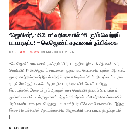
‘ஜெயிலர்’, ‘லியோ’ வரிசையில் ‘லீடரு’ம் வெற்றிப்
படமாகும்..! – லெஜெண்ட் சரவணன் நம்பிக்கை
BY
G TAMIL NEWS
ON MARCH 31, 2026
*லெஜெண்ட் சரவணன் நடிக்கும் ‘லீடர்’ படத்தின் இசை & ஆக்ஷ‌ன் டீசர்
வெளியீடு..!* லெஜெண்ட் சரவணன் முதன்மை வேடத்தில் நடிக்க, ஆர்.எஸ்.
துரை செந்தில்குமார் இயக்கத்தில் உருவாகியுள்ள ‘லீடர்’ திரைப்படம் வரும்
ஏப்ரல் 3ம் தேதி உலகமெங்கும் திரையரங்குகளில் வெளியாகிறது.
இப்படத்தின் இசை மற்றும் ஆக்ஷ‌ன் டீசர் வெளியீடு திரைப் பிரபலங்கள்
முன்னிலையில் படக்குழுவினர் மற்றும் ரசிகர்கள் பங்கேற்க சென்னையில்
பிரம்மாண்டமாக‌ நடைபெற்றது. பாடலாசிரியர் விவேகா பேசுகையில், “இந்த
இசை நிகழ்ச்சியின் தொடக்கத்தில் அருணகிரிநாதர் பாடிய திருப்புகழில்
[…]
READ MORE