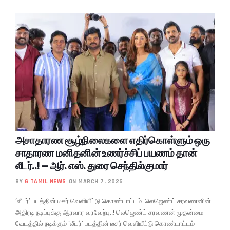
அசாதாரண சூழ்நிலைகளை எதிர்கொள்ளும் ஒரு
சாதாரண மனிதனின் உணர்ச்சிப் பயணம் தான்
லீடர்..! – ஆர். எஸ். துரை செந்தில்குமார்
BY
G TAMIL NEWS
ON MARCH 7, 2026
‘லீடர்’ படத்தின் டீசர் வெளியீட்டு கொண்டாட்டம்: லெஜெண்ட் சரவணனின்
அதிரடி நடிப்புக்கு ஆரவார வரவேற்பு..! லெஜெண்ட் சரவணன் முதன்மை
வேடத்தில் நடிக்கும் ‘லீடர்’ படத்தின் டீசர் வெளியீட்டு கொண்டாட்டம்