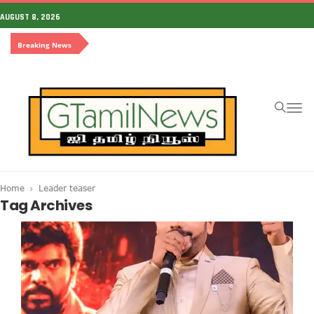
AUGUST 8, 2026
Breaking News
To
na
Home
Leader teaser
Tag Archives