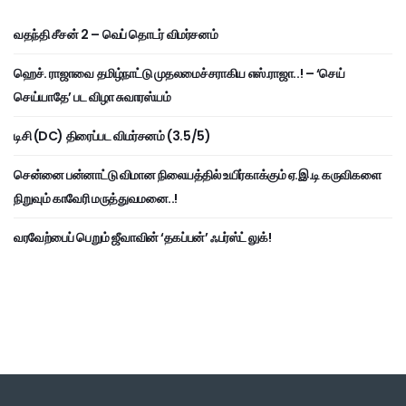
வதந்தி சீசன் 2 – வெப் தொடர் விமர்சனம்
ஹெச். ராஜாவை தமிழ்நாட்டு முதலமைச்சராகிய எஸ்.ராஜா..! – ‘செய்
செய்யாதே’ பட விழா சுவாரஸ்யம்
டிசி (DC) திரைப்பட விமர்சனம் (3.5/5)
சென்னை பன்னாட்டு விமான நிலையத்தில் உயிர்காக்கும் ஏ.இ.டி கருவிகளை
நிறுவும் காவேரி மருத்துவமனை..!
வரவேற்பைப் பெறும் ஜீவாவின் ‘தகப்பன்’ ஃபர்ஸ்ட் லுக்!