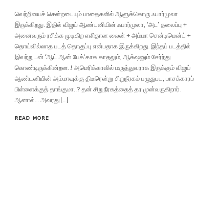
வெற்றியைச் சென்றடையும் பாதைகளில் ஆளுக்கொரு ஃபார்முலா
இருக்கிறது. இதில் விஜய் ஆண்டனியின் ஃபார்முலா, ‘அட’ தலைப்பு +
அனைவரும் ரசிக்க முடிகிற எளிதான லைன் + அம்மா சென்டிமென்ட் +
தொய்வில்லாத படத் தொகுப்பு என்பதாக இருக்கிறது. இந்தப் படத்தில்
இவற்றுடன் ‘ஆட் ஆன் பேக்’காக காதலும், ஆக்‌ஷனும் சேர்ந்து
கொண்டிருக்கின்றன..! அமெரிக்காவில் மருத்துவராக இருக்கும் விஜய்
ஆண்டனியின் அம்மாவுக்கு திடீரென்று சிறுநீரகம் பழுதுபட, பாசக்காரப்
பிள்ளைக்குத் தாங்குமா..? தன் சிறுநீரகத்தைத் தர முன்வருகிறார்.
ஆனால்… அவரது […]
READ MORE