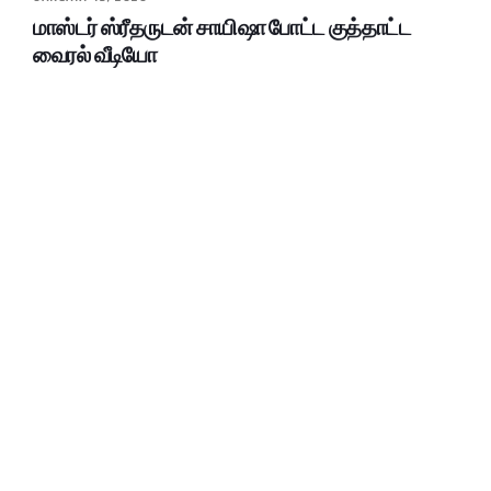
மாஸ்டர் ஸ்ரீதருடன் சாயிஷா போட்ட குத்தாட்ட
வைரல் வீடியோ