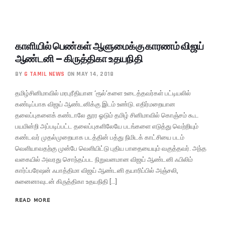
காளியில் பெண்கள் ஆளுமைக்கு காரணம் விஜய்
ஆண்டனி – கிருத்திகா உதயநிதி
BY
G TAMIL NEWS
ON MAY 14, 2018
தமிழ்சினிமாவில் மரபுரீதியான ‘ரூல்’களை உடைத்தவர்கள் பட்டியலில்
கண்டிப்பாக விஜய் ஆண்டனிக்கு இடம் உண்டு. எதிர்மறையான
தலைப்புகளைக் கண்டாலே தூர ஓடும் தமிழ் சினிமாவில் கொஞ்சம் கூட
பயமின்றி அப்படிப்பட்ட தலைப்புகளிலேயே படங்களை எடுத்து வெற்றியும்
கண்டவர் முதல்முறையாக படத்தின் பத்து நிமிடக் காட்சியை படம்
வெளியாவதற்கு முன்பே வெளியிட்டு புதிய பாதையையும் வகுத்தவர். அந்த
வகையில் அவரது சொந்தப்பட நிறுவனமான விஜய் ஆண்டனி ஃபிலிம்
கார்ப்பரேஷன் ஃபாத்திமா விஜய் ஆண்டனி தயாரிப்பில் அஞ்சலி,
சுனைனாவுடன் கிருத்திகா உதயநிதி […]
READ MORE