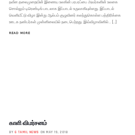
நவீன தலைமுறையின் இணைய உலகின் பரபரப்பை அவர்களின் உலகை
சொல்லும் டிரெண்டிங் பாடலாக இப்பாடல் உருவாகியுள்ளது. இப்பாடல்
வெளியீட்டு விழா இன்று ஆல்பம் குழுவினர் கலந்துகொள்ள பத்திரிக்கை
ஊடக நண்பர்கள் முன்னிலையில் நடைபெற்றது. இவ்விழாவினில்… […]
READ MORE
காளி விமர்சனம்
BY
G TAMIL NEWS
ON MAY 19, 2018