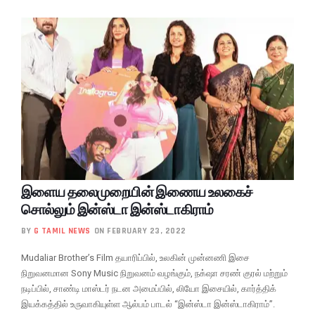
இளைய தலைமுறையின் இணைய உலகைச்
சொல்லும் இன்ஸ்டா இன்ஸ்டாகிராம்
BY
G TAMIL NEWS
ON FEBRUARY 23, 2022
Mudaliar Brother’s Film தயாரிப்பில், உலகின் முன்னணி இசை
நிறுவனமான Sony Music நிறுவனம் வழங்கும், நக்‌ஷா சரண் குரல் மற்றும்
நடிப்பில், சாண்டி மாஸ்டர் நடன அமைப்பில், லியோ இசையில், கார்த்திக்
இயக்கத்தில் உருவாகியுள்ள ஆல்பம் பாடல் “இன்ஸ்டா இன்ஸ்டாகிராம்”.