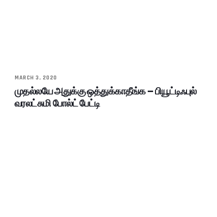
MARCH 3, 2020
முதல்லயே அதுக்கு ஒத்துக்காதீங்க – பியூட்டிஃபுல்
வரலட்சுமி போல்ட் பேட்டி