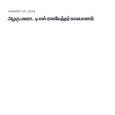
JANUARY 30, 2020
அழகு மலராட டி எஸ் ராகவேந்தர் காலமானார்