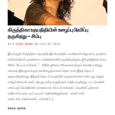
கிருத்திகா உதயநிதியின் உழைப்பு பிரமிப்பு
தருகிறது – சிம்பு
BY
G TAMIL NEWS
ON JULY 26, 2022
இயக்குநர் கிருத்திகா உதயநிதி இயக்கத்தில், காளிதாஸ் ஜெயராம், தான்யா
ரவிச்சந்திரன் முதன்மை பாத்திரங்களில் நடித்திருக்கும், ஜீ5 ஒரிஜினல் வெப்
சீரிஸ் “பேப்பர் ராக்கெட்”. 2022 ஜூலை 29 உலகமெங்கும் வெளியாகிறது.
மனதை இலகுவாக்கும் உணர்வுபூர்வமான தொடராக இந்த தொடர்
உருவாகியுள்ளது. இந்தத் தொடர் வாழ்வின் தருணங்களை ரசிப்பது மற்றும்
மகிழ்ச்சியைக் கண்டறிவது என்ற கருத்தைச் சுற்றி வருகிறது. பாடல்களின்
மாபெரும் வெற்றியின் காரணமாக, பேப்பர் ராக்கெட் வெளியீட்டிற்கான
எதிர்பார்ப்புகள் படிப்படியாக அதிகரித்துள்ளன. ரைஸ் ஈஸ்ட்
எண்டர்டெயின்மெண்ட் சார்பில் […]
READ MORE