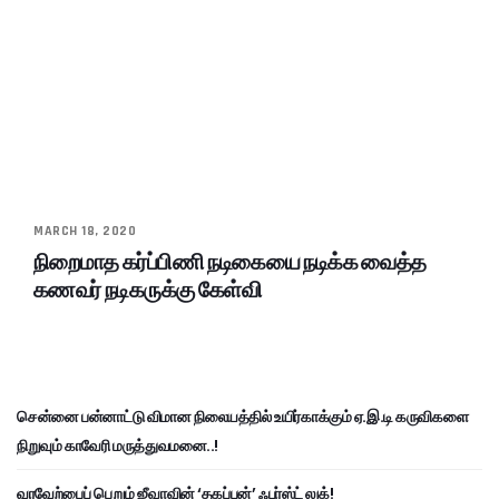
MARCH 18, 2020
நிறைமாத கர்ப்பிணி நடிகையை நடிக்க வைத்த
கணவர் நடிகருக்கு கேள்வி
சென்னை பன்னாட்டு விமான நிலையத்தில் உயிர்காக்கும் ஏ.இ.டி கருவிகளை
நிறுவும் காவேரி மருத்துவமனை..!
வரவேற்பைப் பெறும் ஜீவாவின் ‘தகப்பன்’ ஃபர்ஸ்ட் லுக்!