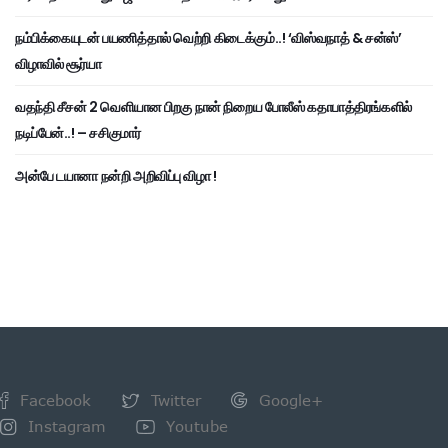
நம்பிக்கையுடன் பயணித்தால் வெற்றி கிடைக்கும்..! ‘விஸ்வநாத் & சன்ஸ்’
விழாவில் சூர்யா
வதந்தி சீசன் 2 வெளியான பிறகு நான் நிறைய போலீஸ் கதாபாத்திரங்களில்
நடிப்பேன்..! – சசிகுமார்
அன்பே டயானா நன்றி அறிவிப்பு விழா !
Facebook
Twitter
Google+
Instagram
Youtube