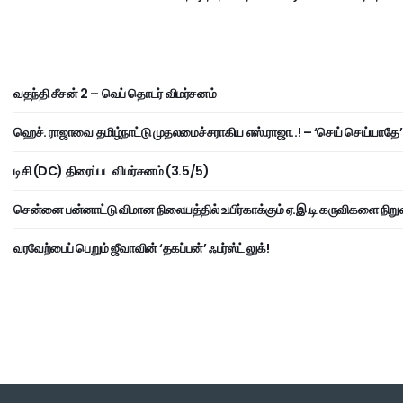
வதந்தி சீசன் 2 – வெப் தொடர் விமர்சனம்
ஹெச். ராஜாவை தமிழ்நாட்டு முதலமைச்சராகிய எஸ்.ராஜா..! – ‘செய் செய்யாதே’ 
டிசி (DC) திரைப்பட விமர்சனம் (3.5/5)
சென்னை பன்னாட்டு விமான நிலையத்தில் உயிர்காக்கும் ஏ.இ.டி கருவிகளை நிறு
வரவேற்பைப் பெறும் ஜீவாவின் ‘தகப்பன்’ ஃபர்ஸ்ட் லுக்!