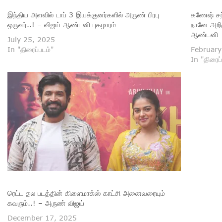
இந்திய அளவில் டாப் 3 இயக்குனர்களில் அருண் பிரபு
கணேஷ் சந
ஒருவர்..! – விஜய் ஆண்டனி புகழாரம்
நானே அறிம
ஆண்டனி
July 25, 2025
In "திரைப்படம்"
February
In "திரைப்
ரெட்ட தல படத்தின் கிளைமாக்ஸ் காட்சி அனைவரையும்
கவரும்..! – அருண் விஜய்
December 17, 2025