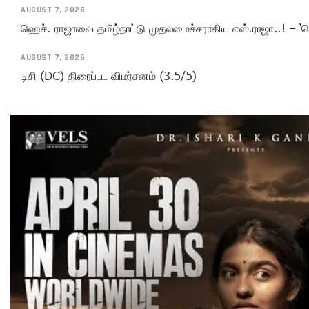
AUGUST 7, 2026
ஹெச். ராஜாவை தமிழ்நாட்டு முதலமைச்சராகிய எஸ்.ராஜா..! – ‘ச
AUGUST 7, 2026
டிசி (DC) திரைப்பட விமர்சனம் (3.5/5)