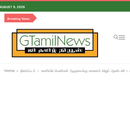
AUGUST 9, 2026
Breaking News
To
na
Home
திரைப்படம்
காளியில் பெண்கள் ஆளுமைக்கு காரணம் விஜய் ஆண்டனி – கி