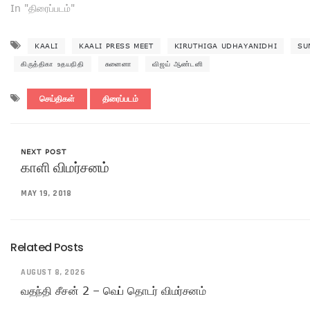
In "திரைப்படம்"
KAALI
KAALI PRESS MEET
KIRUTHIGA UDHAYANIDHI
SU
கிருத்திகா உதயநிதி
சுனைனா
விஜய் ஆண்டனி
செய்திகள்
திரைப்படம்
NEXT POST
காளி விமர்சனம்
MAY 19, 2018
Related Posts
AUGUST 8, 2026
வதந்தி சீசன் 2 – வெப் தொடர் விமர்சனம்