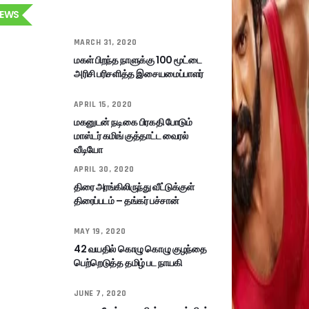
EWS
MARCH 31, 2020
மகள் பிறந்த நாளுக்கு 100 மூட்டை
அரிசி பரிசளித்த இசையமைப்பாளர்
APRIL 15, 2020
மகனுடன் நடிகை பிரகதி போடும்
மாஸ்டர் கமிங் குத்தாட்ட வைரல்
வீடியோ
APRIL 30, 2020
திரை அரங்கிலிருந்து வீட்டுக்குள்
திரைப்படம் – தங்கர் பச்சான்
MAY 19, 2020
42 வயதில் கொழு கொழு குழந்தை
பெற்றெடுத்த தமிழ் பட நாயகி
JUNE 7, 2020