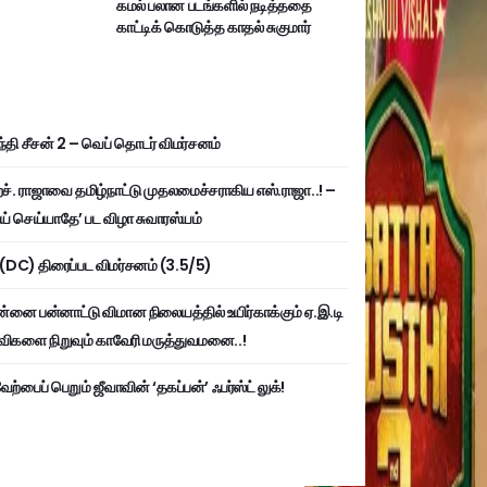
கமல் பலான படங்களில் நடித்ததை
காட்டிக் கொடுத்த காதல் சுகுமார்
்தி சீசன் 2 – வெப் தொடர் விமர்சனம்
். ராஜாவை தமிழ்நாட்டு முதலமைச்சராகிய எஸ்.ராஜா..! –
ய் செய்யாதே’ பட விழா சுவாரஸ்யம்
ி (DC) திரைப்பட விமர்சனம் (3.5/5)
்னை பன்னாட்டு விமான நிலையத்தில் உயிர்காக்கும் ஏ.இ.டி
விகளை நிறுவும் காவேரி மருத்துவமனை..!
ற்பைப் பெறும் ஜீவாவின் ‘தகப்பன்’ ஃபர்ஸ்ட் லுக்!