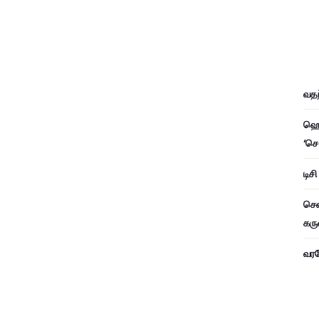
வதந
ஹெச
‘செ
டிச
சென
கரு
வரவே