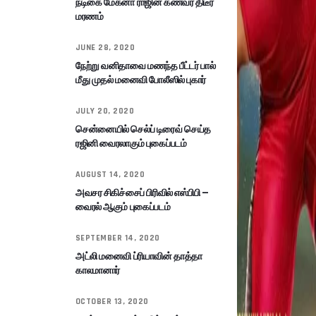
நடிகை மேக்னா ராஜின் கணவர் திடீர்
மரணம்
JUNE 28, 2020
நேற்று வனிதாவை மணந்த பீட்டர் பால்
மீது முதல் மனைவி போலீஸில் புகார்
JULY 20, 2020
சென்னையில் செல்ப் டிரைவ் செய்த
ரஜினி வைரலாகும் புகைப்படம்
AUGUST 14, 2020
அவசர சிகிச்சைப் பிரிவில் எஸ்பிபி –
வைரல் ஆகும் புகைப்படம்
SEPTEMBER 14, 2020
அட்லி மனைவி ப்ரியாவின் தாத்தா
காலமானார்
OCTOBER 13, 2020