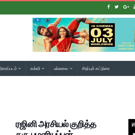
திரைப்படம்
கல்வி
பல்சுவை
சிறப்புக் கட்டுரை
ரஜினி அரசியல் குறித்த
கரு.பழனியப்பன்