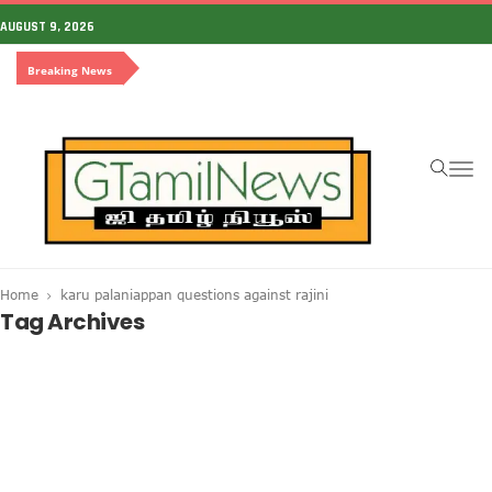
AUGUST 9, 2026
Breaking News
To
na
Home
karu palaniappan questions against rajini
Tag Archives