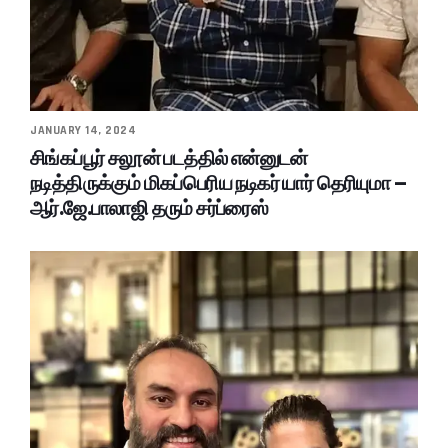
JANUARY 14, 2024
சிங்கப்பூர் சலூன் படத்தில் என்னுடன்
நடித்திருக்கும் மிகப்பெரிய நடிகர் யார் தெரியுமா –
ஆர்.ஜே.பாலாஜி தரும் சர்ப்ரைஸ்