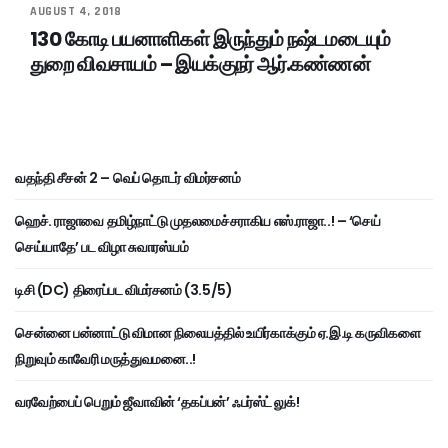
AUGUST 4, 2018
130 கோடி பயனாளிகள் இருந்தும் நஷ்டமடையும்
துறை விவசாயம் – இயக்குநர் ஆர்.கண்ணன்
வதந்தி சீசன் 2 – வெப் தொடர் விமர்சனம்
ஹெச். ராஜாவை தமிழ்நாட்டு முதலமைச்சராகிய எஸ்.ராஜா..! – ‘செய்
செய்யாதே’ பட விழா சுவாரஸ்யம்
டிசி (DC) திரைப்பட விமர்சனம் (3.5/5)
சென்னை பன்னாட்டு விமான நிலையத்தில் உயிர்காக்கும் ஏ.இ.டி கருவிகளை
நிறுவும் காவேரி மருத்துவமனை..!
வரவேற்பைப் பெறும் ஜீவாவின் ‘தகப்பன்’ ஃபர்ஸ்ட் லுக்!