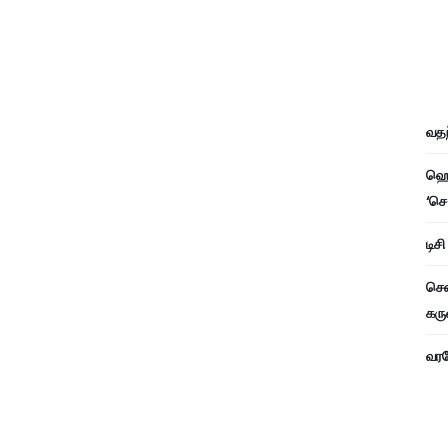
வதந
ஹெச
‘செ
டிச
சென
கரு
வரவே