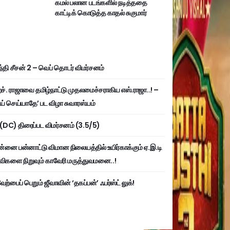
கமல் பலான படங்களில் நடித்ததை
காட்டிக் கொடுத்த காதல் சுகுமார்
்தி சீசன் 2 – வெப் தொடர் விமர்சனம்
். ராஜாவை தமிழ்நாட்டு முதலமைச்சராகிய எஸ்.ராஜா..! –
ய் செய்யாதே’ பட விழா சுவாரஸ்யம்
ி (DC) திரைப்பட விமர்சனம் (3.5/5)
்னை பன்னாட்டு விமான நிலையத்தில் உயிர்காக்கும் ஏ.இ.டி
விகளை நிறுவும் காவேரி மருத்துவமனை..!
ற்பைப் பெறும் ஜீவாவின் ‘தகப்பன்’ ஃபர்ஸ்ட் லுக்!