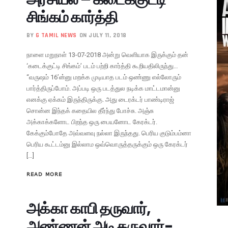
சிங்கம் கார்த்தி
BY
G TAMIL NEWS
ON JULY 11, 2018
நாளை மறுநாள் 13-07-2018 அன்று வெளியாக இருக்கும் தன்
‘கடைக்குட்டி சிங்கம்’ படம் பற்றி கார்த்தி கூறியதிலிருந்து…
“வருஷம் 16’ன்னு மறக்க முடியாத படம் ஒண்ணு எல்லோரும்
பார்த்திருப்போம். அப்படி ஒரு படத்துல நடிக்க மாட்டமான்னு
எனக்கு ஏக்கம் இருந்திருக்கு. அது டைரக்டர் பாண்டிராஜ்
சொன்ன இந்தக் கதையில தீர்ந்து போச்சு. அஞ்சு
அக்காக்களோட பிறந்த ஒரு பையனோட கேரக்டர்.
கேக்கும்போதே அவ்வளவு நல்லா இருந்தது. பெரிய குடும்பம்னா
பெரிய கூட்டம்னு இல்லாம ஒவ்வொருத்தருக்கும் ஒரு கேரக்டர்
[…]
READ MORE
அக்கா காபி தருவார்,
அண்ணன் அடி தருவார்-