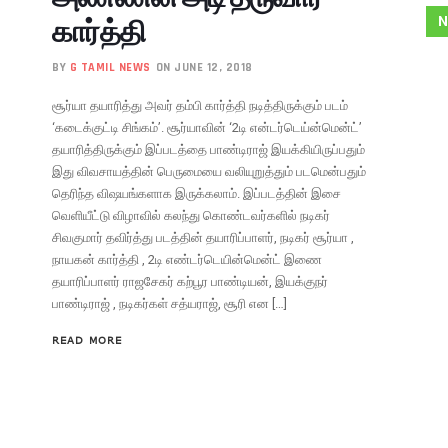
கார்த்தி
N
BY
G TAMIL NEWS
ON JUNE 12, 2018
சூர்யா தயாரித்து அவர் தம்பி கார்த்தி நடித்திருக்கும் படம்
‘கடைக்குட்டி சிங்கம்’. சூர்யாவின் ‘2டி என்டர்டெய்ன்மென்ட்’
தயாரித்திருக்கும் இப்படத்தை பாண்டிராஜ் இயக்கியிருப்பதும்
இது விவசாயத்தின் பெருமையை வலியுறுத்தும் படமென்பதும்
தெரிந்த விஷயங்களாக இருக்கலாம். இப்படத்தின் இசை
வெளியீட்டு விழாவில் கலந்து கொண்டவர்களில் நடிகர்
சிவகுமார் தவிர்த்து படத்தின் தயாரிப்பாளர், நடிகர் சூர்யா ,
நாயகன் கார்த்தி , 2டி எண்டர்டெயின்மென்ட் இணை
தயாரிப்பாளர் ராஜசேகர் கற்பூர பாண்டியன், இயக்குநர்
பாண்டிராஜ் , நடிகர்கள் சத்யராஜ், சூரி என […]
READ MORE