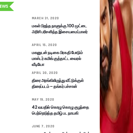
EWS
MARCH 31, 2020
மகள் பிறந்த நாளுக்கு 100 மூட்டை
அரிசி பரிசளித்த இசையமைப்பாளர்
APRIL 15, 2020
மகனுடன் நடிகை பிரகதி போடும்
மாஸ்டர் கமிங் குத்தாட்ட வைரல்
வீடியோ
APRIL 30, 2020
திரை அரங்கிலிருந்து வீட்டுக்குள்
திரைப்படம் – தங்கர் பச்சான்
MAY 19, 2020
42 வயதில் கொழு கொழு குழந்தை
பெற்றெடுத்த தமிழ் பட நாயகி
JUNE 7, 2020