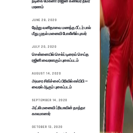
நடிகை மேக்னா ராஜின் கணவர் திடீர்
மரணம்
JUNE 28, 2020
நேற்று வனிதாவை மணந்த பீட்டர் பால்
மீது முதல் மனைவி போலீஸில் புகார்
JULY 20, 2020
சென்னையில் செல்ப் டிரைவ் செய்த
ரஜினி வைரலாகும் புகைப்படம்
AUGUST 14, 2020
அவசர சிகிச்சைப் பிரிவில் எஸ்பிபி –
வைரல் ஆகும் புகைப்படம்
SEPTEMBER 14, 2020
அட்லி மனைவி ப்ரியாவின் தாத்தா
காலமானார்
OCTOBER 13, 2020