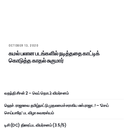
OCTOBER 13, 2020
கமல் பலான படங்களில் நடித்ததை காட்டிக்
கொடுத்த காதல் சுகுமார்
வதந்தி சீசன் 2 – வெப் தொடர் விமர்சனம்
ஹெச். ராஜாவை தமிழ்நாட்டு முதலமைச்சராகிய எஸ்.ராஜா..! – ‘செய்
செய்யாதே’ பட விழா சுவாரஸ்யம்
டிசி (DC) திரைப்பட விமர்சனம் (3.5/5)