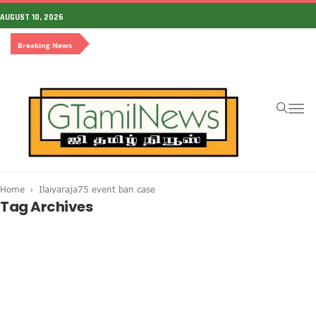
AUGUST 10, 2026
Breaking News
To
na
Home
Ilaiyaraja75 event ban case
Tag Archives