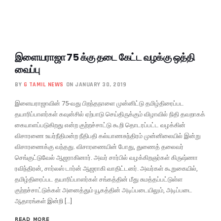
இளையராஜா 75 க்கு தடை கேட்ட வழக்கு ஒத்தி
வைப்பு
BY
G TAMIL NEWS
ON JANUARY 30, 2019
இளையராஜாவின் 75-வது பிறந்தநாளை முன்னிட்டு தமிழ்திரைப்பட
தயாரிப்பாளர்கள் கவுன்சில் ஏற்பாடு செய்திருக்கும் விழாவில் நிதி தவறாகக்
கையாளப்படுகிறது என்ற குற்றச்சாட்டு கூறி தொடரப்பட்ட வழக்கின்
விசாரணை உயர்நீதிமன்ற நீதிபதி கல்யாணசுந்திரம் முன்னிலையில் இன்று
விசாரணைக்கு வந்தது. விசாரணையின் போது, துணைத் தலைவர்
செங்குட்டுவேல் ஆஜராகினார். அவர் சார்பில் வழக்கிறஞர்கள் கிருஷ்ணா
ரவிந்திரன், சார்லஸ் டார்ன் ஆஜராகி வாதிட்டனர். அவர்கள் கூறுகையில்,
தமிழ்திரைப்பட தயாரிப்பாளர்கள் சங்கத்தின் மீது சுமத்தப்பட்டுள்ள
குற்றச்சாட்டுக்கள் அனைத்தும் யூகத்தின் அடிப்படையிலும், அடிப்படை
ஆதாரங்கள் இன்றி […]
READ MORE