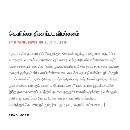
கொரில்லா திரைப்பட விமர்சனம்
BY
G TAMIL NEWS
ON JULY 14, 2019
சமுதாயத்தை ஏமாற்றிப் பிழைத்துக் கொண்டிருக்கும் ஒருவன், சந்தர்ப்ப
வசத்தால் சமூகப் போராளியாகும் கதை. எந்த சீரியஸ் பிரச்சினையையும்
நகைச்சுவையாகக் கொடுக்க முடியுமென்றோ அல்லது எந்த நகைச் சுவைக்
கதைக்குள்ளும் சீரியஸ் பிரச்சினையை வைக்க முடியுமென்றோ இயக்குநர்
‘டான் சாண்டி’ முடிவெடுத்து முயற்சித்திருப்பதாகத் தோன்றுகிறது. அந்த
முயற்சியைப் புரிந்துகொண்ட ஜீவாவும் பல சீரியஸ் படங்களுக்கிடையில்
இந்த நகைச்சுவைப் படத்தில் நடிக்க ஒத்துக்கொண்டிருக்கிறார் என்பதும்
புரிகிறது. வளர்ப்புப் பிராணியாக ‘காங்’ என்ற சின்பன்ஸியை
வளர்த்துக்கொண்டிருக்கும் ஜீவா, நூதன முறையில் மக்களை […]
READ MORE