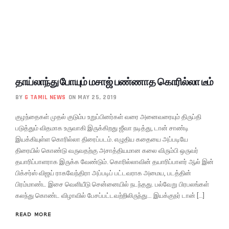
தாய்லாந்து போயும் மசாஜ் பண்ணாத கொரில்லா டீம்
BY
G TAMIL NEWS
ON MAY 25, 2019
குழந்தைகள் முதல் குடும்ப உறுப்பினர்கள் வரை அனைவரையும் திருப்தி
படுத்தும் விதமாக உருவாகி இருக்கிறது ஜீவா நடித்து, டான் சாண்டி
இயக்கியுள்ள கொரில்லா திரைப்படம். எழுதிய கதையை அப்படியே
திரையில் கொண்டு வருவதற்கு அசாத்தியமான கலை விரும்பி ஒருவர்
தயாரிப்பாளராக இருக்க வேண்டும். கொரில்லாவின் தயாரிப்பாளர் ஆல் இன்
பிக்சர்ஸ் விஜய் ராகவேந்திரா அப்படிப் பட்டவராக அமைய, படத்தின்
பிரம்மாண்ட இசை வெளியீடு சென்னையில் நடந்தது. பல்வேறு பிரபலங்கள்
கலந்து கொண்ட விழாவில் பேசப்பட்டவற்றிலிருந்து… இயக்குநர் டான் […]
READ MORE