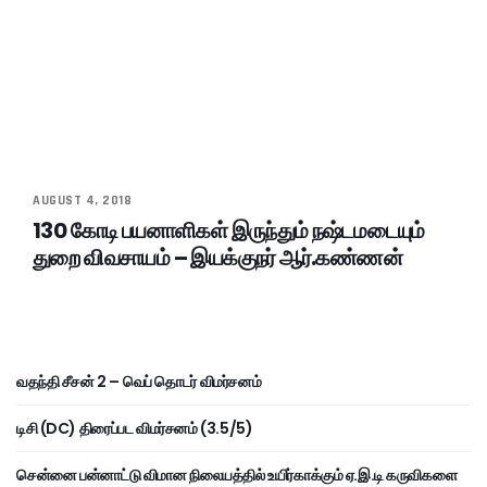
AUGUST 4, 2018
130 கோடி பயனாளிகள் இருந்தும் நஷ்டமடையும்
துறை விவசாயம் – இயக்குநர் ஆர்.கண்ணன்
வதந்தி சீசன் 2 – வெப் தொடர் விமர்சனம்
டிசி (DC) திரைப்பட விமர்சனம் (3.5/5)
சென்னை பன்னாட்டு விமான நிலையத்தில் உயிர்காக்கும் ஏ.இ.டி கருவிகளை