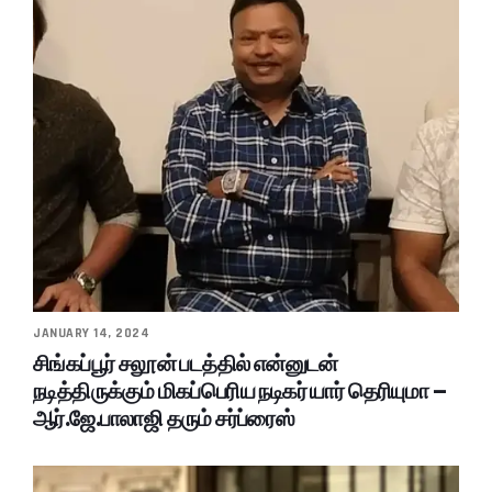
JANUARY 14, 2024
சிங்கப்பூர் சலூன் படத்தில் என்னுடன்
நடித்திருக்கும் மிகப்பெரிய நடிகர் யார் தெரியுமா –
ஆர்.ஜே.பாலாஜி தரும் சர்ப்ரைஸ்