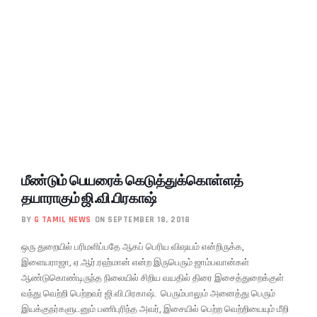
மீண்டும் பெயரைக் கெடுத்துக்கொள்ளத்
தயாராகும் ஜி.வி.பிரகாஷ்
BY
G TAMIL NEWS
ON SEPTEMBER 18, 2018
ஒரு துறையில் பரிமளிப்பதே ஆகப் பெரிய விஷயம் என்றிருக்க,
இளையராஜா, ஏ.ஆர்.ரஹ்மான் என்ற இருபெரும் ஜாம்பவான்கள்
ஆண்டுகொண்டிருந்த நிலையில் சிறிய வயதில் திரை இசைத்துறைக்குள்
வந்து வெற்றி பெற்றவர் ஜி.வி.பிரகாஷ். பெரும்பாலும் அனைத்து பெரும்
இயக்குநர்களுடனும் பணிபுரிந்த அவர், இசையில் பெற்ற வெற்றியையும் மீறி