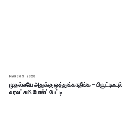
MARCH 3, 2020
முதல்லயே அதுக்கு ஒத்துக்காதீங்க – பியூட்டிஃபுல்
வரலட்சுமி போல்ட் பேட்டி