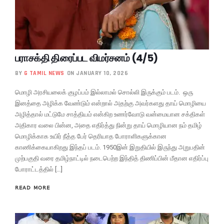
பராசக்தி திரைப்பட விமர்சனம் (4/5)
BY
G TAMIL NEWS
ON JANUARY 10, 2026
மொழி அரசியலைக் குழப்பம் இல்லாமல் சொல்லி இருக்கும் படம். ஒரு
இனத்தை அழிக்க வேண்டும் என்றால் அதற்கு அவர்களது தாய் மொழியை
அழித்தால் மட்டுமே சாத்தியம் என்கிற உணர்வோடு வன்மையான சக்திகள்
அதிகார வலை பின்ன, அதை எதிர்த்து நின்று தாய் மொழியான நம் தமிழ்
மொழிக்காக உயிர் நீத்த பேர் தெரியாத போராளிகளுக்கான
காணிக்கையாகிறது இந்தப் படம். 1950இன் இறுதியில் இருந்து அறுபதின்
முற்பகுதி வரை தமிழ்நாட்டில் நடைபெற்ற இந்தித் திணிப்பின் மீதான எதிர்ப்பு
போராட்டத்தில் […]
READ MORE