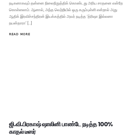
நடிகனாகவும் தன்னை நிலைநிறுத்திக் கொண்டது அரிய சாதனை என்றே
கொள்ளலாம். ஆனால், அந்த வெற்றியில் ஒரு கரும்புள்ளி என்றால் அது
ஆதிக் இரவிச்சந்திரன் இயக்கத்தில் அவர் நடித்த ‘த்ரிஷா இல்லனா
நயன்தாரா’ […]
READ MORE
ஜி.வி.பிரகாஷ் ஷாலினி பாண்டே நடித்த 100%
காதல் டீஸர்