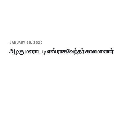
JANUARY 30, 2020
அழகு மலராட டி எஸ் ராகவேந்தர் காலமானார்