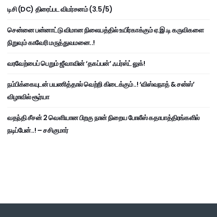
டிசி (DC) திரைப்பட விமர்சனம் (3.5/5)
சென்னை பன்னாட்டு விமான நிலையத்தில் உயிர்காக்கும் ஏ.இ.டி கருவிகளை
நிறுவும் காவேரி மருத்துவமனை..!
வரவேற்பைப் பெறும் ஜீவாவின் ‘தகப்பன்’ ஃபர்ஸ்ட் லுக்!
நம்பிக்கையுடன் பயணித்தால் வெற்றி கிடைக்கும்..! ‘விஸ்வநாத் & சன்ஸ்’
விழாவில் சூர்யா
வதந்தி சீசன் 2 வெளியான பிறகு நான் நிறைய போலீஸ் கதாபாத்திரங்களில்
நடிப்பேன்..! – சசிகுமார்