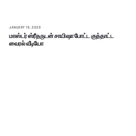
JANUARY 19, 2020
மாஸ்டர் ஸ்ரீதருடன் சாயிஷா போட்ட குத்தாட்ட
வைரல் வீடியோ