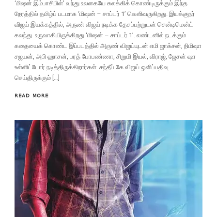
‘மிஷன் இம்பாசிபிள்’ வந்து உலகையே கலக்கிக் கொண்டிருக்கும் இந்த
நேரத்தில் தமிழ்ப் படமாக ‘மிஷன் – சாப்டர் 1’ வெளிவருகிறது. இயக்குநர்
விஜய் இயக்கத்தில், அருண் விஜய் நடிக்க தேசப்பற்றுடன் சென்டிமென்ட்
கலந்து உருவாகியிருக்கிறது ‘மிஷன் – சாப்டர் 1’. லண்டனில் நடக்கும்
கதையைக் கொண்ட இப்படத்தில் அருண் விஜய்யுடன் எமி ஜாக்சன், நிமிஷா
சஜயன், அபி ஹாசன், பரத் போபண்ணா, சிறுமி இயல், விராஜ், ஜேசன் ஷா
உள்ளிட்டோர் நடித்திருக்கிறார்கள். சந்தீப் கே.விஜய் ஒளிப்பதிவு
செய்திருக்கும் […]
READ MORE