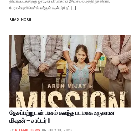
திரைப்படத்திற்கு ஜஸ்டின் பிரபாகரன் இசையமைத்திருக்கிறார்.
பேரலல்யுனிவெர்ஸ் மற்றும் ஆல்டர்நேட் […]
READ MORE
தேசப்பற்றுடன் பாசம் கலந்த படமாக உருவான
மிஷன் – சாப்டர் 1
BY
G TAMIL NEWS
ON JULY 13, 2023