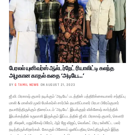
பேரலல் யுனிவர்ஸ் ஆல்டர்நேட் ரியாலிட்டி கலந்த
அழகான காதல் கதை ‘அடியே…’
BY
G TAMIL NEWS
ON AUGUST 21, 2023
ஜீ.வி. பிரகாஷ் குமார் நடிக்கும் ‘அடியே’ படத்தின் பத்திரிக்கையாளர் சந்திப்பு
மாலி & மான்வி மூவி மேக்கர்ஸ் சார்பில் தயாரிப்பாளர் பிரபா பிரேம்குமார்
தயாரித்திருக்கும் திரைப்படம் ‘அடியே’.‌ இயக்குநர் விக்னேஷ் கார்த்திக்
இயக்கத்தில் உருவாகி இருக்கும் இப்படத்தில் ஜீ.வி. பிரகாஷ் குமார், கௌரி
ஜி. கிஷன், மதும்கேஷ் பிரேம், ஆர் ஜே விஜய், வெங்கட் பிரபு உள்ளிட்ட பலர்
நடித்திருக்கிறார்கள். கோகுல் பினோய் ஒளிப்பதிவு செய்திருக்கும் இந்த