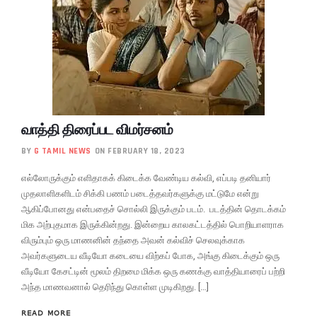
வாத்தி திரைப்பட விமர்சனம்
BY
G TAMIL NEWS
ON FEBRUARY 18, 2023
எல்லோருக்கும் எளிதாகக் கிடைக்க வேண்டிய கல்வி, எப்படி தனியார்
முதலாளிகளிடம் சிக்கி பணம் படைத்தவர்களுக்கு மட்டுமே என்று
ஆகிப்போனது என்பதைச் சொல்லி இருக்கும் படம். படத்தின் தொடக்கம்
மிக அற்புதமாக இருக்கின்றது. இன்றைய காலகட்டத்தில் பொறியாளராக
விரும்பும் ஒரு மாணனின் தந்தை அவன் கல்விச் செலவுக்காக
அவர்களுடைய வீடியோ கடையை விற்கப் போக, அங்கு கிடைக்கும் ஒரு
வீடியோ கேசட்டின் மூலம் திறமை மிக்க ஒரு கணக்கு வாத்தியாரைப் பற்றி
அந்த மாணவனால் தெரிந்து கொள்ள முடிகிறது. […]
READ MORE