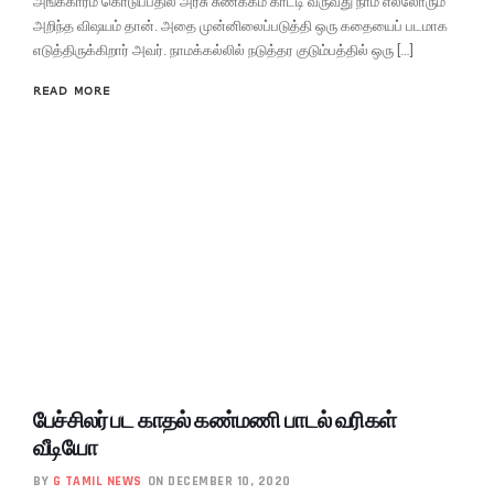
அங்கீகாரம் கொடுப்பதில் அரசு சுணக்கம் காட்டி வருவது நாம் எல்லோரும்
அறிந்த விஷயம் தான். அதை முன்னிலைப்படுத்தி ஒரு கதையைப் படமாக
எடுத்திருக்கிறார் அவர். நாமக்கல்லில் நடுத்தர குடும்பத்தில் ஒரு […]
READ MORE
பேச்சிலர் பட காதல் கண்மணி பாடல் வரிகள்
வீடியோ
BY
G TAMIL NEWS
ON DECEMBER 10, 2020