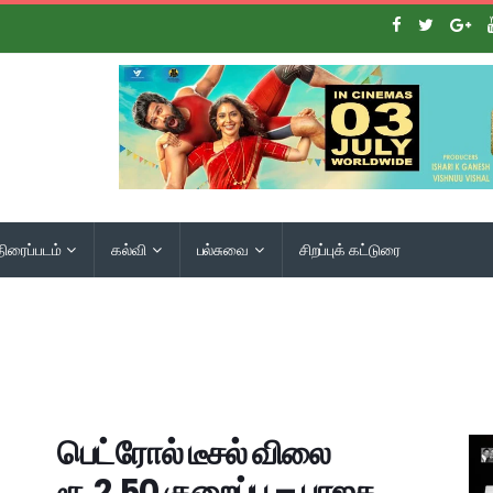
திரைப்படம்
கல்வி
பல்சுவை
சிறப்புக் கட்டுரை
பெட்ரோல் டீசல் விலை
ரூ.2.50 குறைப்பு – பாஜக