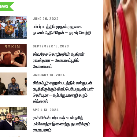
EWS
JUNE 26, 2023
பம்பர் படத்தில் முதன் முதலாக
நடனம் ஆடுகிறேன் – நடிகர் வெற்றி
SEPTEMBER 15, 2023
சர்வதேச தொழிலதிபர் ஆகிறார்
நயன்தாரா – கோலாலம்பூரில்
கோலாகலம்
JANUARY 14, 2024
சிங்கப்பூர் சலூன் படத்தில் என்னுடன்
நடித்திருக்கும் மிகப்பெரிய நடிகர் யார்
தெரியுமா – ஆர்.ஜே.பாலாஜி தரும்
சர்ப்ரைஸ்
APRIL 13, 2024
ராக்கிங் ஸ்டார் யாஷ் உடன் நமித்
மல்கோத்ரா இணைந்து தயாரிக்கும்
ராமாயணம்