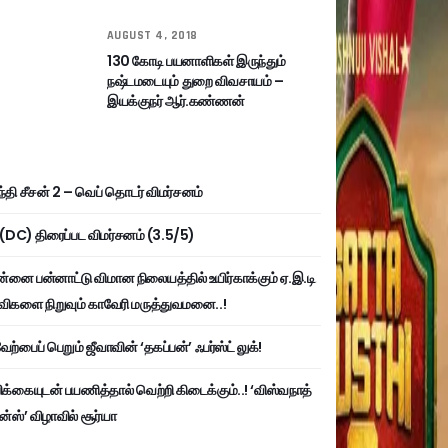
AUGUST 4, 2018
130 கோடி பயனாளிகள் இருந்தும்
நஷ்டமடையும் துறை விவசாயம் –
இயக்குநர் ஆர்.கண்ணன்
்தி சீசன் 2 – வெப் தொடர் விமர்சனம்
ி (DC) திரைப்பட விமர்சனம் (3.5/5)
்னை பன்னாட்டு விமான நிலையத்தில் உயிர்காக்கும் ஏ.இ.டி
விகளை நிறுவும் காவேரி மருத்துவமனை..!
ற்பைப் பெறும் ஜீவாவின் ‘தகப்பன்’ ஃபர்ஸ்ட் லுக்!
பிக்கையுடன் பயணித்தால் வெற்றி கிடைக்கும்..! ‘விஸ்வநாத்
ன்ஸ்’ விழாவில் சூர்யா