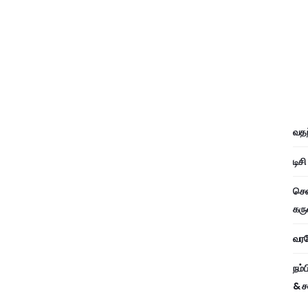
வதந
டிச
சென
கரு
வரவே
நம்
& ச