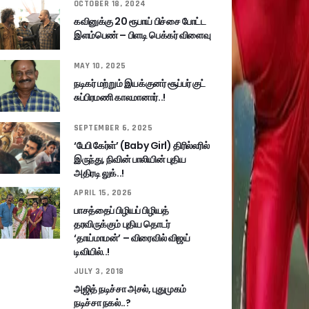
OCTOBER 18, 2024
கவினுக்கு 20 ரூபாய் பிச்சை போட்ட
இளம்பெண் – பிளடி பெக்கர் விளைவு
MAY 10, 2025
நடிகர் மற்றும் இயக்குனர் சூப்பர் குட்
சுப்பிரமணி காலமானார்..!
SEPTEMBER 6, 2025
‘பேபி கேர்ள்’ (Baby Girl) திரில்லரில்
இருந்து, நிவின் பாலியின் புதிய
அதிரடி லுக்..!
APRIL 15, 2026
பாசத்தைப் பிழியப் பிழியத்
தரவிருக்கும் புதிய தொடர்
‘தாய்மாமன்’ – விரைவில் விஜய்
டிவியில்..!
JULY 3, 2018
அஜித் நடிச்சா அசல், புதுமுகம்
நடிச்சா நகல்..?