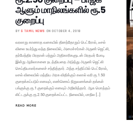
ஆளும் மாநிலங்களில் ரூ.5
குறைப்பு
BY
G TAMIL NEWS
ON OCTOBER 4, 2018
வரலாறு காணாத வகையில் தினந்தோறும் பெட்ரோல், டீசல்
விலை உயர்ந்து வந்த நிலையில், அமைச்சர்கள் அருண் ஜெட்லி,
தர்மேந்திர பிரதான் மற்றும் அதிகாரிகளுடன் பிரதமர் மோடி
இன்று ஆலோசனை நடத்தியதை அடுத்து அருண் ஜெட்லி
செய்தியாளர்களைச் சந்தித்தார். அந்த சந்திப்பில் பெட்ரோல்,
டீசல் விலையில் மத்திய அரசு விதிக்கும் கலால் வரி ரூ.1.50
குறைக்கப்படும் எனவும், எண்ணெய் நிறுவனங்கள் தங்கள்
பங்குக்கு ரூ.1 குறைக்கும் எனவும் அறிவித்தார். ஆக மொத்தம்
லிட்டருக்கு ரூ.2.50 குறைக்கப்பட்ட நிலையில், மாநில […]
READ MORE