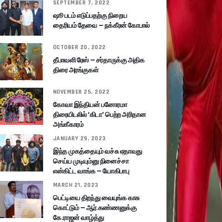
SEPTEMBER 7, 2022
ஷூ படம் எடுப்பதற்கு நிறைய
தைரியம் தேவை – நக்கீரன் கோபால்
OCTOBER 20, 2022
தீபாவளி ரேஸ் – சர்தாருக்கு அதிக
திரை அரங்குகள்
NOVEMBER 25, 2022
கோவா இந்தியன் பனோரமா
திரையிடலில் ‘கிடா’ பெற்ற அரிதான
அங்கீகாரம்
JANUARY 29, 2023
இந்த முகத்தையும் வச்சு ஏதாவது
செய்ய முடியும்னு நினைச்சா
என்கிட்ட வாங்க – யோகிபாபு
MARCH 21, 2023
பெட்டியை திறந்து வையுங்க காசு
கொட்டும் – ஆர்.கண்ணனுக்கு
கே.ராஜன் வாழ்த்து