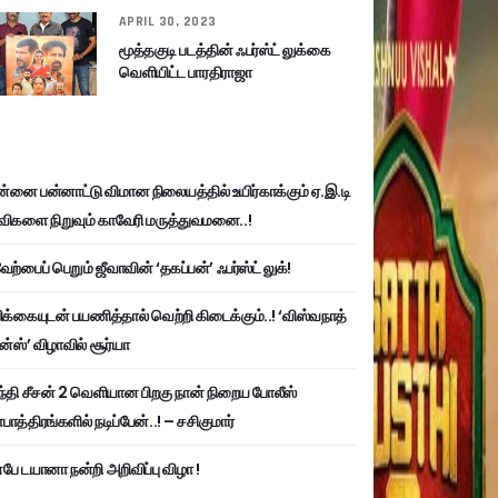
APRIL 30, 2023
மூத்தகுடி படத்தின் ஃபர்ஸ்ட் லுக்கை
வெளியிட்ட பாரதிராஜா
்னை பன்னாட்டு விமான நிலையத்தில் உயிர்காக்கும் ஏ.இ.டி
விகளை நிறுவும் காவேரி மருத்துவமனை..!
ற்பைப் பெறும் ஜீவாவின் ‘தகப்பன்’ ஃபர்ஸ்ட் லுக்!
பிக்கையுடன் பயணித்தால் வெற்றி கிடைக்கும்..! ‘விஸ்வநாத்
ன்ஸ்’ விழாவில் சூர்யா
்தி சீசன் 2 வெளியான பிறகு நான் நிறைய போலீஸ்
ாத்திரங்களில் நடிப்பேன்..! – சசிகுமார்
பே டயானா நன்றி அறிவிப்பு விழா !