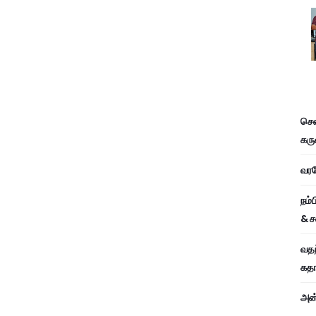
சென
கரு
வரவே
நம்
& ச
வதந
கதாப
அன்