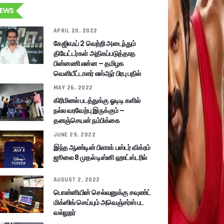
EWS
APRIL 20, 2022
கேஜிஎஃப் 2 வெற்றி அடைந்தும்
தியேட்டர்கள் அதிகப்படுத்தாத
பின்னணி என்ன – தமிழக
வெளியீட்டாளர் எஸ்ஆர் பிரபு பதில்
MAY 26, 2022
கிரிமினல் படத்துக்கு ஓடிடி களில்
நல்ல வரவேற்பு இருக்கும் –
தனஞ்செயன் நம்பிக்கை
JUNE 29, 2022
இந்த ஆண்டின் பிளாக் பஸ்டர் விக்ரம்
ஜூலை 8 முதல் டிஸ்னி ஹாட்ஸ்டரில்
AUGUST 2, 2022
பொன்னியின் செல்வனுக்கு சவுண்ட்
மிக்ஸிங் செய்யும் அவெஞ்சர்ஸ் பட
வல்லுநர்