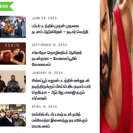
EWS
JUNE 26, 2023
பம்பர் படத்தில் முதன் முதலாக
நடனம் ஆடுகிறேன் – நடிகர் வெற்றி
SEPTEMBER 15, 2023
சர்வதேச தொழிலதிபர் ஆகிறார்
நயன்தாரா – கோலாலம்பூரில்
கோலாகலம்
JANUARY 14, 2024
சிங்கப்பூர் சலூன் படத்தில் என்னுடன்
நடித்திருக்கும் மிகப்பெரிய நடிகர் யார்
தெரியுமா – ஆர்.ஜே.பாலாஜி தரும்
சர்ப்ரைஸ்
APRIL 13, 2024
ராக்கிங் ஸ்டார் யாஷ் உடன் நமித்
மல்கோத்ரா இணைந்து தயாரிக்கும்
ராமாயணம்