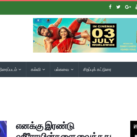
திரைப்படம்
கல்வி
பல்சுவை
சிறப்புக் கட்டுரை
எனக்கு இரண்டு
ஹீரோயின்களை வைத்தது