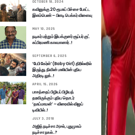
OCTOBER 18, 2024
கவினுக்கு 20 ரூபாய் பிச்சை போட்ட
இளம்பெண் – பிளடி பெக்கர் விளைவு
MAY 10, 2025
நடிகர் மற்றும் இயக்குனர் சூப்பர் குட்
சுப்பிரமணி காலமானார்..!
SEPTEMBER 6, 2025
‘பேபி கேர்ள்’ (Baby Girl) திரில்லரில்
இருந்து, நிவின் பாலியின் புதிய
அதிரடி லுக்..!
APRIL 15, 2026
பாசத்தைப் பிழியப் பிழியத்
தரவிருக்கும் புதிய தொடர்
‘தாய்மாமன்’ – விரைவில் விஜய்
டிவியில்..!
JULY 3, 2018
அஜித் நடிச்சா அசல், புதுமுகம்
நடிச்சா நகல்..?