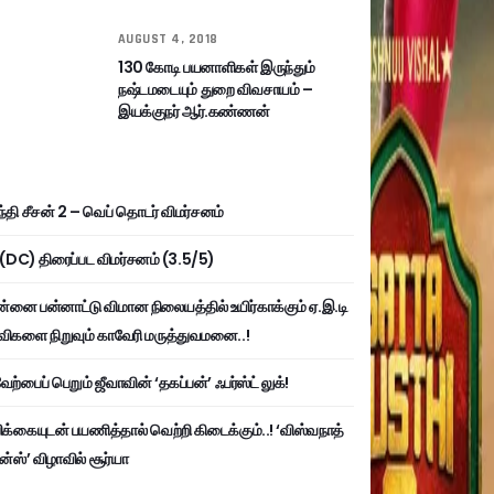
AUGUST 4, 2018
130 கோடி பயனாளிகள் இருந்தும்
நஷ்டமடையும் துறை விவசாயம் –
இயக்குநர் ஆர்.கண்ணன்
்தி சீசன் 2 – வெப் தொடர் விமர்சனம்
ி (DC) திரைப்பட விமர்சனம் (3.5/5)
்னை பன்னாட்டு விமான நிலையத்தில் உயிர்காக்கும் ஏ.இ.டி
விகளை நிறுவும் காவேரி மருத்துவமனை..!
ற்பைப் பெறும் ஜீவாவின் ‘தகப்பன்’ ஃபர்ஸ்ட் லுக்!
பிக்கையுடன் பயணித்தால் வெற்றி கிடைக்கும்..! ‘விஸ்வநாத்
ன்ஸ்’ விழாவில் சூர்யா