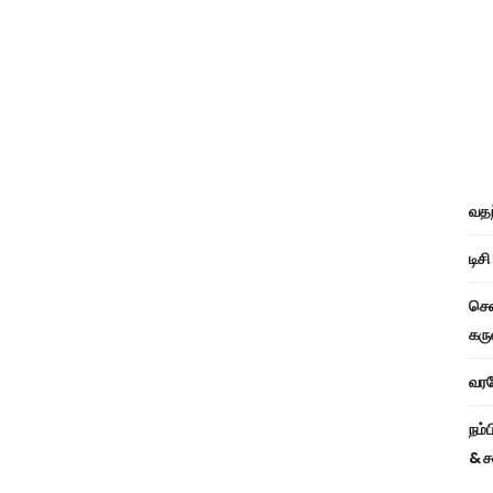
வதந
டிச
சென
கரு
வரவே
நம்
& ச