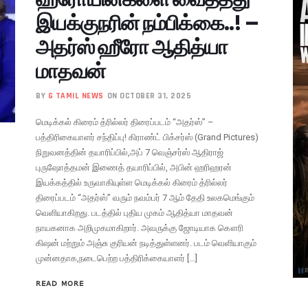
இயக்குநரின் நம்பிக்கை..! –
அதர்ஸ் ஹீரோ ஆதித்யா
மாதவன்
BY
G TAMIL NEWS
ON OCTOBER 31, 2025
மெடிக்கல் கிரைம் த்ரில்லர் திரைப்படம் “அதர்ஸ்” –
பத்திரிகையாளர் சந்திப்பு! கிராண்ட் பிக்சர்ஸ் (Grand Pictures)
நிறுவனத்தின் தயாரிப்பில்,அப் 7 வெஞ்சர்ஸ் ஆதிராஜ்
புருஷோத்தமன் இணைத் தயாரிப்பில், அபின் ஹரிஹரன்
இயக்கத்தில் உருவாகியுள்ள மெடிக்கல் கிரைம் த்ரில்லர்
திரைப்படம் “அதர்ஸ்” வரும் நவம்பர் 7 ஆம் தேதி உலகமெங்கும்
வெளியாகிறது. படத்தில் புதிய முகம் ஆதித்யா மாதவன்
நாயகனாக அறிமுகமாகிறார். அவருக்கு ஜோடியாக கௌரி
கிஷன் மற்றும் அஞ்சு குரியன் நடித்துள்ளனர். படம் வெளியாகும்
முன்னதாக,நடைபெற்ற பத்திரிக்கையாளர் […]
READ MORE