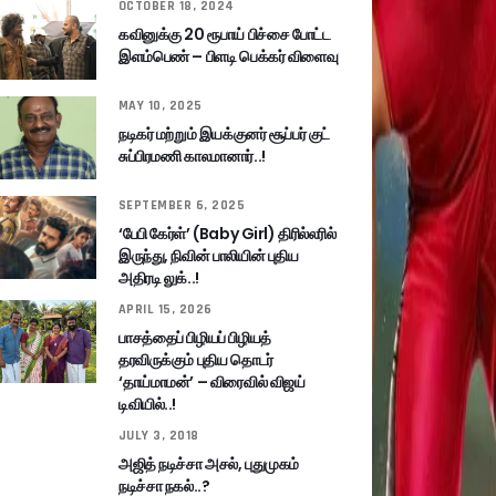
OCTOBER 18, 2024
கவினுக்கு 20 ரூபாய் பிச்சை போட்ட
இளம்பெண் – பிளடி பெக்கர் விளைவு
MAY 10, 2025
நடிகர் மற்றும் இயக்குனர் சூப்பர் குட்
சுப்பிரமணி காலமானார்..!
SEPTEMBER 6, 2025
‘பேபி கேர்ள்’ (Baby Girl) திரில்லரில்
இருந்து, நிவின் பாலியின் புதிய
அதிரடி லுக்..!
APRIL 15, 2026
பாசத்தைப் பிழியப் பிழியத்
தரவிருக்கும் புதிய தொடர்
‘தாய்மாமன்’ – விரைவில் விஜய்
டிவியில்..!
JULY 3, 2018
அஜித் நடிச்சா அசல், புதுமுகம்
நடிச்சா நகல்..?