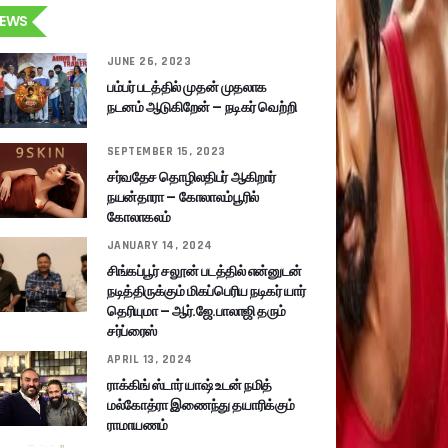
EWS
JUNE 26, 2023
பம்பர் படத்தில் முதன் முதலாக
நடனம் ஆடுகிறேன் – நடிகர் வெற்றி
SEPTEMBER 15, 2023
சர்வதேச தொழிலதிபர் ஆகிறார்
நயன்தாரா – கோலாலம்பூரில்
கோலாகலம்
JANUARY 14, 2024
சிங்கப்பூர் சலூன் படத்தில் என்னுடன்
நடித்திருக்கும் மிகப்பெரிய நடிகர் யார்
தெரியுமா – ஆர்.ஜே.பாலாஜி தரும்
சர்ப்ரைஸ்
APRIL 13, 2024
ராக்கிங் ஸ்டார் யாஷ் உடன் நமித்
மல்கோத்ரா இணைந்து தயாரிக்கும்
ராமாயணம்