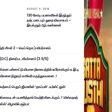
AUGUST 4, 2018
130 கோடி பயனாளிகள் இருந்தும்
நஷ்டமடையும் துறை விவசாயம் –
இயக்குநர் ஆர்.கண்ணன்
்தி சீசன் 2 – வெப் தொடர் விமர்சனம்
ி (DC) திரைப்பட விமர்சனம் (3.5/5)
்னை பன்னாட்டு விமான நிலையத்தில் உயிர்காக்கும் ஏ.இ.டி
விகளை நிறுவும் காவேரி மருத்துவமனை..!
ற்பைப் பெறும் ஜீவாவின் ‘தகப்பன்’ ஃபர்ஸ்ட் லுக்!
பிக்கையுடன் பயணித்தால் வெற்றி கிடைக்கும்..! ‘விஸ்வநாத்
ன்ஸ்’ விழாவில் சூர்யா