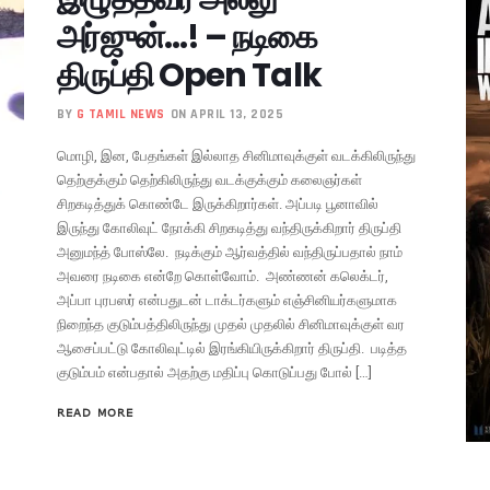
அர்ஜுன்…! – நடிகை
திருப்தி Open Talk
BY
G TAMIL NEWS
ON APRIL 13, 2025
மொழி, இன, பேதங்கள் இல்லாத சினிமாவுக்குள் வடக்கிலிருந்து
தெற்குக்கும் தெற்கிலிருந்து வடக்குக்கும் கலைஞர்கள்
சிறகடித்துக் கொண்டே இருக்கிறார்கள். அப்படி பூனாவில்
இருந்து கோலிவுட் நோக்கி சிறகடித்து வந்திருக்கிறார் திருப்தி
அனுமந்த் போஸ்லே. நடிக்கும் ஆர்வத்தில் வந்திருப்பதால் நாம்
அவரை நடிகை என்றே கொள்வோம். அண்ணன் கலெக்டர்,
அப்பா புரபஸர் என்பதுடன் டாக்டர்களும் எஞ்சினியர்களுமாக
நிறைந்த குடும்பத்திலிருந்து முதல் முதலில் சினிமாவுக்குள் வர
ஆசைப்பட்டு கோலிவுட்டில் இரங்கியிருக்கிறார் திருப்தி. படித்த
குடும்பம் என்பதால் அதற்கு மதிப்பு கொடுப்பது போல் […]
READ MORE