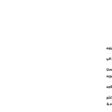
வதந
டிச
சென
கரு
வரவே
நம்
& ச