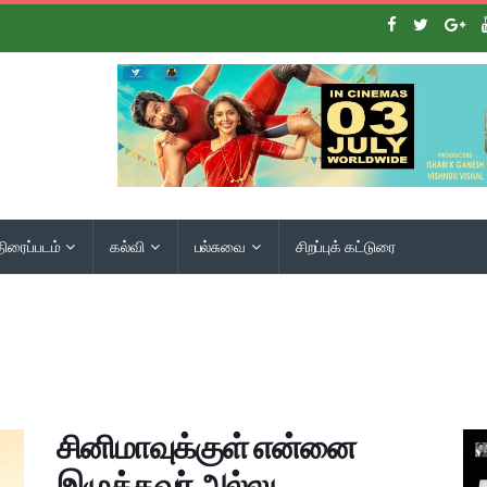
திரைப்படம்
கல்வி
பல்சுவை
சிறப்புக் கட்டுரை
சினிமாவுக்குள் என்னை
இழுத்தவர் அல்லு