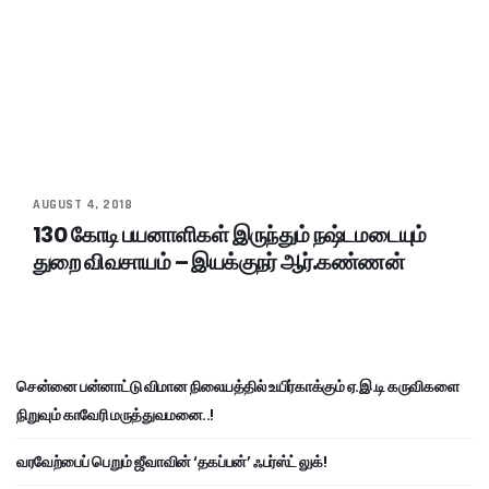
AUGUST 4, 2018
130 கோடி பயனாளிகள் இருந்தும் நஷ்டமடையும்
துறை விவசாயம் – இயக்குநர் ஆர்.கண்ணன்
சென்னை பன்னாட்டு விமான நிலையத்தில் உயிர்காக்கும் ஏ.இ.டி கருவிகளை
நிறுவும் காவேரி மருத்துவமனை..!
வரவேற்பைப் பெறும் ஜீவாவின் ‘தகப்பன்’ ஃபர்ஸ்ட் லுக்!