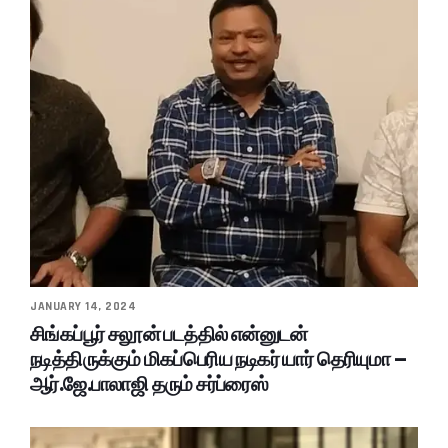
JANUARY 14, 2024
சிங்கப்பூர் சலூன் படத்தில் என்னுடன்
நடித்திருக்கும் மிகப்பெரிய நடிகர் யார் தெரியுமா –
ஆர்.ஜே.பாலாஜி தரும் சர்ப்ரைஸ்