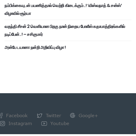
நம்பிக்கையுடன் பயணித்தால் வெற்றி கிடைக்கும்..! ‘விஸ்வநாத் & சன்ஸ்’
விழாவில் சூர்யா
வதந்தி சீசன் 2 வெளியான பிறகு நான் நிறைய போலீஸ் கதாபாத்திரங்களில்
நடிப்பேன்..! – சசிகுமார்
அன்பே டயானா நன்றி அறிவிப்பு விழா !
Facebook
Twitter
Google+
Instagram
Youtube