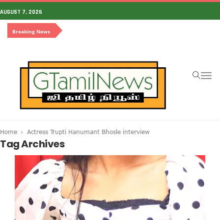
AUGUST 7, 2026
Breaking News
To
na
Home
Actress Trupti Hanumant Bhosle interview
Tag Archives