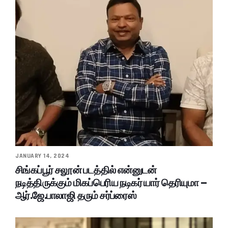
JANUARY 14, 2024
சிங்கப்பூர் சலூன் படத்தில் என்னுடன்
நடித்திருக்கும் மிகப்பெரிய நடிகர் யார் தெரியுமா –
ஆர்.ஜே.பாலாஜி தரும் சர்ப்ரைஸ்