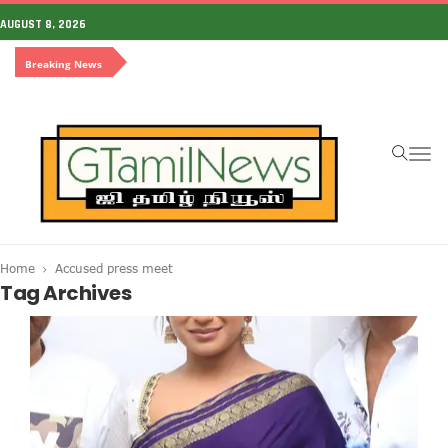
AUGUST 8, 2026
Breaking News
To
na
Home
Accused press meet
Tag Archives