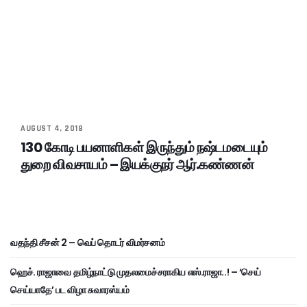
AUGUST 4, 2018
130 கோடி பயனாளிகள் இருந்தும் நஷ்டமடையும்
துறை விவசாயம் – இயக்குநர் ஆர்.கண்ணன்
வதந்தி சீசன் 2 – வெப் தொடர் விமர்சனம்
ஹெச். ராஜாவை தமிழ்நாட்டு முதலமைச்சராகிய எஸ்.ராஜா..! – ‘செய்
செய்யாதே’ பட விழா சுவாரஸ்யம்