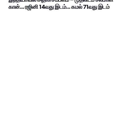
கான்… ரஜினி 14வது இடம்… கமல் 71வது இடம்