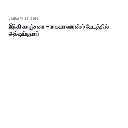
JANUARY 22, 2019
இந்தி காஞ்சனா – ராகவா லாரன்ஸ் வேடத்தில்
அக்‌ஷய்குமார்