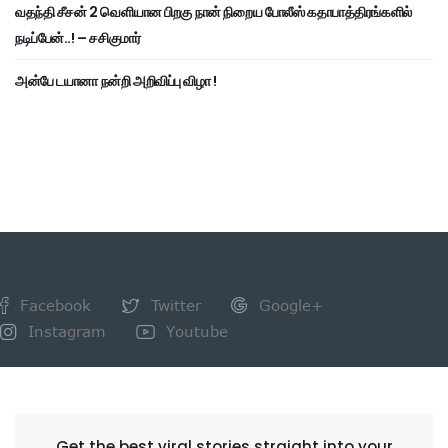
வதந்தி சீசன் 2 வெளியான பிறகு நான் நிறைய போலீஸ் கதாபாத்திரங்களில்
நடிப்பேன்..! – சசிகுமார்
அன்பே டயானா நன்றி அறிவிப்பு விழா !
Facebook
Twitter
Google+
Instagram
Youtube
NEWSLETTER
Get the best viral stories straight into your