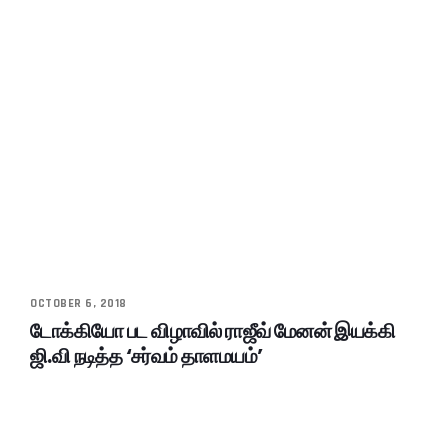
OCTOBER 6, 2018
டோக்கியோ பட விழாவில் ராஜீவ் மேனன் இயக்கி
ஜி.வி நடித்த ‘சர்வம் தாளமயம்’