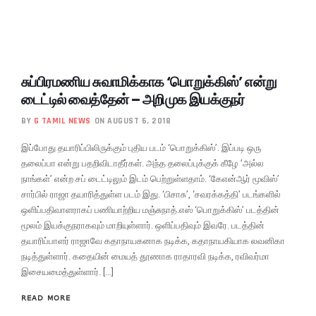
சுப்பிரமணிய சுவாமிக்காக ‘பொறுக்கிஸ்’ என்று
டைட்டில் வைத்தேன் – அறிமுக இயக்குநர்
BY
G TAMIL NEWS
ON AUGUST 6, 2018
இப்போது தயாரிப்பிலிருக்கும் புதிய படம் ‘பொறுக்கிஸ்’. இப்படி ஒரு
தலைப்பா என்று பதறிவிடாதீர்கள். அந்த தலைப்புக்குக் கீழே ’அல்ல
நாங்கள்’ என்ற சப் டைட்டிலும் இடம் பெற்றுள்ளதாம். ‘கேஎன்ஆர் மூவிஸ்’
சார்பில் ராஜா தயாரித்துள்ள படம் இது. ‘பிசாசு’, ‘சவரக்கத்தி’ படங்களில்
ஒளிப்பதிவாளராகப் பணியாற்றிய மஞ்சுநாத்.எஸ் ‘பொறுக்கிஸ்’ படத்தின்
மூலம் இயக்குநராகவும் மாறியுள்ளார். ஒளிப்பதிவும் இவரே. படத்தின்
தயாரிப்பாளர் ராஜாவே கதாநாயகனாக நடிக்க, கதாநாயகியாக லவனிகா
நடித்துள்ளார். கதையின் மையத் தூணாக ராதாரவி நடிக்க, ரவிவர்மா
இசையமைத்துள்ளார். […]
READ MORE