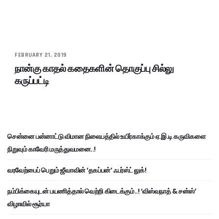
FEBRUARY 21, 2019
நான்கு காதல் கதைகளின் தொகுப்பு சில்லு
கருப்பட்டி
சென்னை பன்னாட்டு விமான நிலையத்தில் உயிர்காக்கும் ஏ.இ.டி கருவிகளை
நிறுவும் காவேரி மருத்துவமனை..!
வரவேற்பைப் பெறும் ஜீவாவின் ‘தகப்பன்’ ஃபர்ஸ்ட் லுக்!
நம்பிக்கையுடன் பயணித்தால் வெற்றி கிடைக்கும்..! ‘விஸ்வநாத் & சன்ஸ்’
விழாவில் சூர்யா