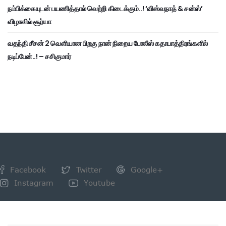
நம்பிக்கையுடன் பயணித்தால் வெற்றி கிடைக்கும்..! ‘விஸ்வநாத் & சன்ஸ்’
விழாவில் சூர்யா
வதந்தி சீசன் 2 வெளியான பிறகு நான் நிறைய போலீஸ் கதாபாத்திரங்களில்
நடிப்பேன்..! – சசிகுமார்
Facebook
Twitter
Google+
Instagram
Youtube
NEWSLETTER