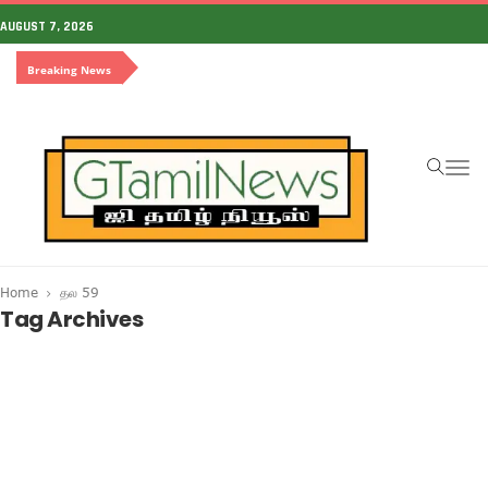
AUGUST 7, 2026
Breaking News
To
na
Home
தல 59
Tag Archives