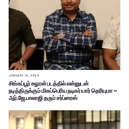
JANUARY 14, 2024
சிங்கப்பூர் சலூன் படத்தில் என்னுடன்
நடித்திருக்கும் மிகப்பெரிய நடிகர் யார் தெரியுமா –
ஆர்.ஜே.பாலாஜி தரும் சர்ப்ரைஸ்