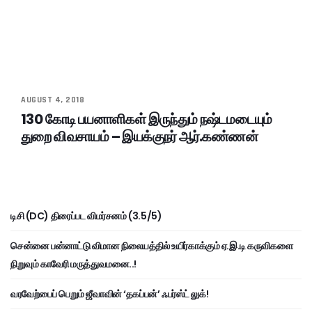
AUGUST 4, 2018
130 கோடி பயனாளிகள் இருந்தும் நஷ்டமடையும்
துறை விவசாயம் – இயக்குநர் ஆர்.கண்ணன்
டிசி (DC) திரைப்பட விமர்சனம் (3.5/5)
சென்னை பன்னாட்டு விமான நிலையத்தில் உயிர்காக்கும் ஏ.இ.டி கருவிகளை
நிறுவும் காவேரி மருத்துவமனை..!
வரவேற்பைப் பெறும் ஜீவாவின் ‘தகப்பன்’ ஃபர்ஸ்ட் லுக்!