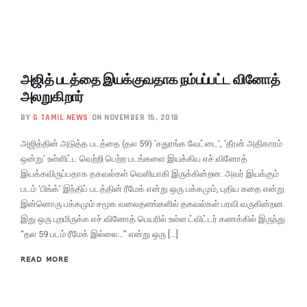
அஜித் படத்தை இயக்குவதாக நம்பப்பட்ட வினோத்
அலறுகிறார்
BY
G TAMIL NEWS
ON NOVEMBER 15, 2018
அஜித்தின் அடுத்த படத்தை (தல 59) ‘சதுரங்க வேட்டை’, ‘தீரன் அதிகாரம்
ஒன்று’ உள்ளிட்ட வெற்றி பெற்ற படங்களை இயக்கிய எச்.வினோத்
இயக்கவிருப்பதாக தகவல்கள் வெளியாகி இருக்கின்றன. அவர் இயக்கும்
படம் ‘பிங்க்’ இந்திப் படத்தின் ரீமேக் என்று ஒரு பக்கமும், புதிய கதை என்று
இன்னொரு பக்கமும் சமூக வலைதளங்களில் தகவல்கள் பரவி வருகின்றன.
இது ஒரு புறமிருக்க எச்.வினோத் பெயரில் உள்ள ட்விட்டர் கணக்கில் இருந்து
“தல 59 படம் ரீமேக் இல்லை…” என்று ஒரு […]
READ MORE