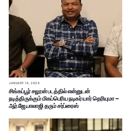
JANUARY 14, 2024
சிங்கப்பூர் சலூன் படத்தில் என்னுடன்
நடித்திருக்கும் மிகப்பெரிய நடிகர் யார் தெரியுமா –
ஆர்.ஜே.பாலாஜி தரும் சர்ப்ரைஸ்