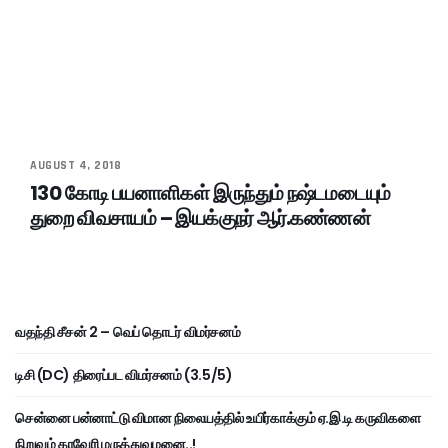
AUGUST 4, 2018
130 கோடி பயனாளிகள் இருந்தும் நஷ்டமடையும்
துறை விவசாயம் – இயக்குநர் ஆர்.கண்ணன்
வதந்தி சீசன் 2 – வெப் தொடர் விமர்சனம்
டிசி (DC) திரைப்பட விமர்சனம் (3.5/5)
சென்னை பன்னாட்டு விமான நிலையத்தில் உயிர்காக்கும் ஏ.இ.டி கருவிகளை
நிறுவும் காவேரி மருத்துவமனை..!