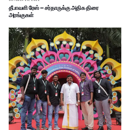
தீபாவளி ரேஸ் – சர்தாருக்கு அதிக திரை
அரங்குகள்