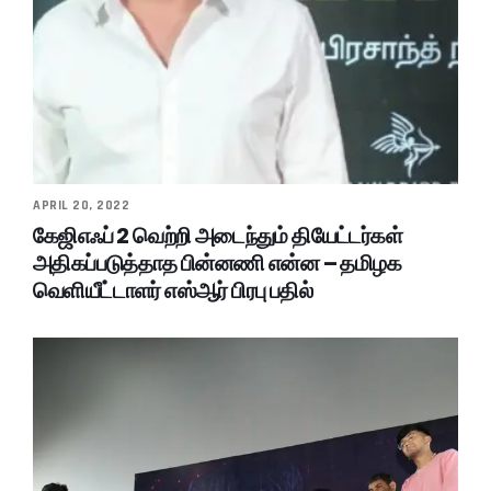
APRIL 20, 2022
கேஜிஎஃப் 2 வெற்றி அடைந்தும் தியேட்டர்கள்
அதிகப்படுத்தாத பின்னணி என்ன – தமிழக
வெளியீட்டாளர் எஸ்ஆர் பிரபு பதில்