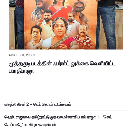
APRIL 30, 2023
மூத்தகுடி படத்தின் ஃபர்ஸ்ட் லுக்கை வெளியிட்ட
பாரதிராஜா
வதந்தி சீசன் 2 – வெப் தொடர் விமர்சனம்
ஹெச். ராஜாவை தமிழ்நாட்டு முதலமைச்சராகிய எஸ்.ராஜா..! – ‘செய்
செய்யாதே’ பட விழா சுவாரஸ்யம்