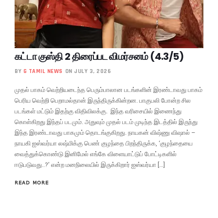
கட்டா குஸ்தி 2 திரைப்பட விமர்சனம் (4.3/5)
BY
G TAMIL NEWS
ON JULY 3, 2026
முதல் பாகம் வெற்றியடைந்த பெரும்பாலான படங்களின் இரண்டாவது பாகம்
பெரிய வெற்றி பெறாமல்தான் இருந்திருக்கின்றன. பாகுபலி போன்ற சில
படங்கள் மட்டும் இதற்கு விதிவிலக்கு. இந்த வரிசையில் இணைந்து
கொள்கிறது இந்தப் படமும். அதுவும் முதல் படம் முடிந்த இடத்தில் இருந்து
இந்த இரண்டாவது பாகமும் தொடங்குகிறது. நாயகன் விஷ்ணு விஷால் –
நாயகி ஐஸ்வர்யா லஷ்மிக்கு பெண் குழந்தை பிறந்திருக்க, ‘குழந்தையை
வைத்துக்கொண்டு இனிமேல் எங்கே விளையாட்டுப் போட்டிகளில்
ஈடுபடுவது..?’ என்ற மனநிலையில் இருக்கிறார் ஐஸ்வர்யா […]
READ MORE