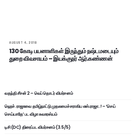
AUGUST 4, 2018
130 கோடி பயனாளிகள் இருந்தும் நஷ்டமடையும்
துறை விவசாயம் – இயக்குநர் ஆர்.கண்ணன்
வதந்தி சீசன் 2 – வெப் தொடர் விமர்சனம்
ஹெச். ராஜாவை தமிழ்நாட்டு முதலமைச்சராகிய எஸ்.ராஜா..! – ‘செய்
செய்யாதே’ பட விழா சுவாரஸ்யம்
டிசி (DC) திரைப்பட விமர்சனம் (3.5/5)