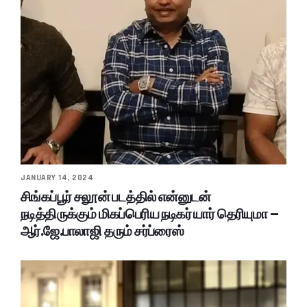
JANUARY 14, 2024
சிங்கப்பூர் சலூன் படத்தில் என்னுடன்
நடித்திருக்கும் மிகப்பெரிய நடிகர் யார் தெரியுமா –
ஆர்.ஜே.பாலாஜி தரும் சர்ப்ரைஸ்